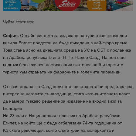
Чуйте статията:
София.
Онлайн система за издаване на туристически входни
визи за Египет предстои да бъде въведена в най-скоро време.
Това стана ясно на днешната среща на УС на ОБТ с посланика
на Арабска република Египет Н.Пр. Надер Саад. На нея още
веднъж беше заявен нестихващият интерес на българските
туристи към страната на фараоните и големите пирамиди.
От своя страна г-н Саад подчерта, че страната ни представлява
интерес за неговите сънародници, стига изпълнителната власт
да намери гъвкаво решение за издаване на входни визи за
България.
На 23 юли е Националният празник на Арабска република
Египет, на който ще с бъде отбелязана 74-та годишнина от
Юлската революция, която слага край на монархията и