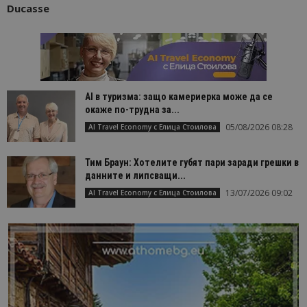
Ducasse
AI в туризма: защо камериерка може да се
окаже по-трудна за...
05/08/2026 08:28
AI Travel Economy с Елица Стоилова
Тим Браун: Хотелите губят пари заради грешки в
данните и липсващи...
13/07/2026 09:02
AI Travel Economy с Елица Стоилова