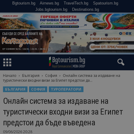
Bgtourism.bg
Airnews.bg
TravelTech.bg
Spatourism.bg
Jobs.bgtourism.bg
Destinations.bg
Начало
България
София
Онлайн система за издаване на
туристически входни визи за Египет предстои да...
БЪЛГАРИЯ
СОФИЯ
ТУРОПЕРАТОРИ
Онлайн система за издаване на
туристически входни визи за Египет
предстои да бъде въведена
09/06/2026 20:28