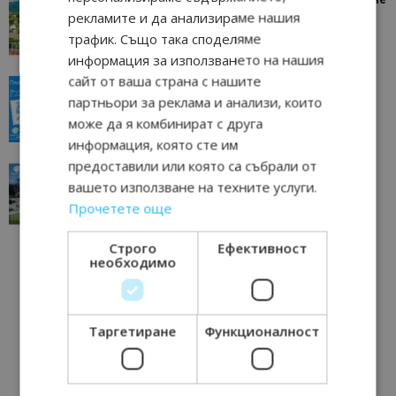
рекламите и да анализираме нашия
отвъд очакваното
трафик. Също така споделяме
11/07/2026 11:22
Петрич
информация за използването на нашия
сайт от ваша страна с нашите
“Пощенска картичка от…”: Пловдив, градът на
партньори за реклама и анализи, които
всички времена
може да я комбинират с друга
23/06/2026 10:00
Пловдив
информация, която сте им
предоставили или която са събрали от
“Пощенска картичка от…”: Перник – град на
вашето използване на техните услуги.
традициите, културата и вдъхновяващите...
Прочетете още
17/06/2026 09:01
Перник
Строго
Ефективност
необходимо
Таргетиране
Функционалност