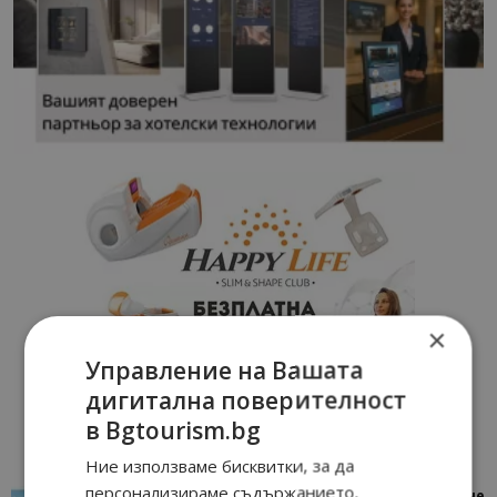
×
Управление на Вашата
дигитална поверителност
в Bgtourism.bg
Ние използваме бисквитки, за да
персонализираме съдържанието,
“Пощенска картичка от…”: Петрич – Изживяване