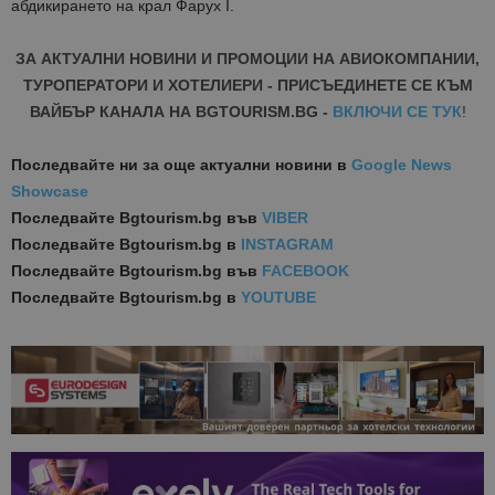
абдикирането на крал Фарух I.
ЗА АКТУАЛНИ НОВИНИ И ПРОМОЦИИ НА АВИОКОМПАНИИ,
ТУРОПЕРАТОРИ И ХОТЕЛИЕРИ - ПРИСЪЕДИНЕТЕ СЕ КЪМ
ВАЙБЪР КАНАЛА НА BGTOURISM.BG -
ВКЛЮЧИ СЕ ТУК
!
Последвайте ни за още актуални новини
в
Google News
Showcase
Последвайте
Bgtourism.bg във
VIBER
Последвайте
Bgtourism.bg в
INSTAGRAM
Последвайте
Bgtourism.bg във
FACEBOOK
Последвайте
Bgtourism.bg в
YOUTUBE