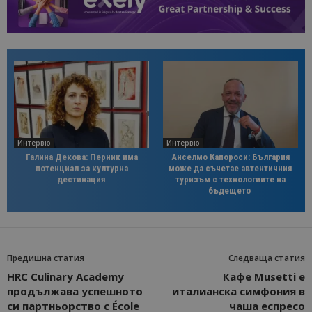
Интервю
Интервю
Галина Декова: Перник има
Анселмо Капороси: България
потенциал за културна
може да съчетае автентичния
дестинация
туризъм с технологиите на
бъдещето
Предишна статия
Следваща статия
HRC Culinary Academy
Кафе Musetti е
продължава успешното
италианска симфония в
си партньорство с École
чаша еспресо