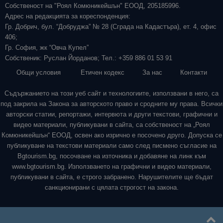
Собственост на "Роял Комюникейшън" ЕООД, 205185996.
Адрес на редакцията за кореспонденция:
Гр. Добрич, бул. “Добруджа” № 28 (Сграда на Кадастъра), ет. 4, офис
406;
Гр. София, жк “Овча Купел”
Собственик: Руслан Йорданов; Тел.: +359 886 01 53 91
Общи условия
Етичен кодекс
За нас
Контакти
Съдържанието на този уеб сайт и технологиите, използвани в него, са
под закрила на Закона за авторското право и сродните му права. Всички
авторски статии, репортажи, интервюта и други текстови, графични и
видео материали, публикувани в сайта, са собственост на „Роял
Комюникейшън“ ЕООД, освен ако изрично е посочено друго. Допуска се
публикуване на текстови материали само след писмено съгласие на
Bgtourism.bg, посочване на източника и добавяне на линк към
www.bgtourism.bg. Използването на графични и видео материали,
публикувани в сайта, е строго забранено. Нарушителите ще бъдат
санкционирани с цялата строгост на закона.