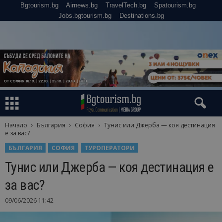
Bgtourism.bg
Airnews.bg
TravelTech.bg
Spatourism.bg
Jobs.bgtourism.bg
Destinations.bg
Начало
България
София
Тунис или Джерба — коя дестинация
е за вас?
БЪЛГАРИЯ
СОФИЯ
ТУРОПЕРАТОРИ
Тунис или Джерба — коя дестинация е
за вас?
09/06/2026 11:42