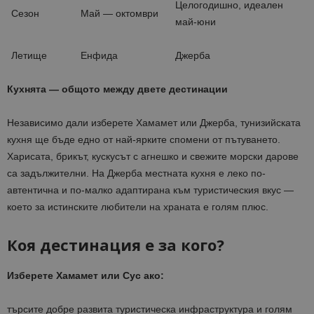
Целогодишно, идеален
Сезон
Май — октомври
май-юни
Летище
Енфида
Джерба
Кухнята — общото между двете дестинации
Независимо дали изберете Хамамет или Джерба, тунизийската
кухня ще бъде едно от най-ярките спомени от пътуването.
Харисата, брикът, кускусът с агнешко и свежите морски дарове
са задължителни. На Джерба местната кухня е леко по-
автентична и по-малко адаптирана към туристическия вкус —
което за истинските любители на храната е голям плюс.
Коя дестинация е за кого?
Изберете Хамамет или Сус ако:
търсите добре развита туристическа инфраструктура и голям