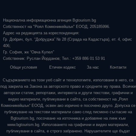
Национална информационна агенция Bgtourism.bg
Собственост на "Роял Комюникейшън" ЕООД, 205185996.
Адрес на редакцията за кореспонденция:
Гр. Добрич, бул. “Добруджа” № 28 (Сграда на Кадастъра), ет. 4, офис
406;
Гр. София, жк “Овча Купел”
Собственик: Руслан Йорданов; Тел.: +359 886 01 53 91
Общи условия
Етичен кодекс
За нас
Контакти
Съдържанието на този уеб сайт и технологиите, използвани в него, са
под закрила на Закона за авторското право и сродните му права. Всички
авторски статии, репортажи, интервюта и други текстови, графични и
видео материали, публикувани в сайта, са собственост на „Роял
Комюникейшън“ ЕООД, освен ако изрично е посочено друго. Допуска се
публикуване на текстови материали само след писмено съгласие на
Bgtourism.bg, посочване на източника и добавяне на линк към
www.bgtourism.bg. Използването на графични и видео материали,
публикувани в сайта, е строго забранено. Нарушителите ще бъдат