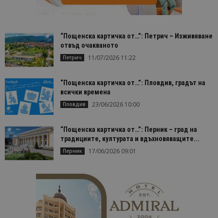
помага за
проследяв
на
посетител
на навигац
взаимодей
“Пощенска картичка от…”: Петрич – Изживяване
с уебсайта
отвъд очакваното
статистиче
цели.
11/07/2026 11:22
Петрич
is_unique
1 година
Тази бискв
StatCounter
1 месец
е зададена
Ltd
“Пощенска картичка от…”: Пловдив, градът на
StatCounter
.statcounter.com
да опреде
всички времена
дали сте за
първи път
23/06/2026 10:00
Пловдив
завръщащ 
посетител.
“Пощенска картичка от…”: Перник – град на
_ga_B09EBBY8PY
.bgtourism.bg
1 година
Тази бискв
1 месец
се използв
традициите, културата и вдъхновяващите...
Google Anal
17/06/2026 09:01
Перник
за запазва
състояние
сесията.
_ga_WXPDN4HSCV
.bgtourism.bg
1 година
Тази бискв
1 месец
се използв
Google Anal
за запазва
състояние
сесията.