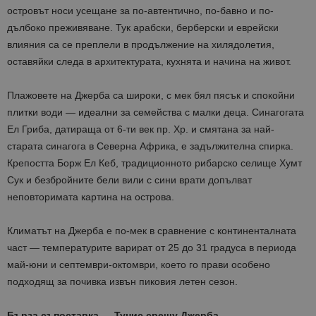
островът носи усещане за по-автентично, по-бавно и по-
дълбоко преживяване. Тук арабски, берберски и еврейски
влияния са се преплели в продължение на хилядолетия,
оставяйки следа в архитектурата, кухнята и начина на живот.
Плажовете на Джерба са широки, с мек бял пясък и спокойни
плитки води — идеални за семейства с малки деца. Синагогата
Ел Гриба, датираща от 6-ти век пр. Хр. и смятана за най-
старата синагога в Северна Африка, е задължителна спирка.
Крепостта Борж Ел Кеб, традиционното рибарско селище Хумт
Сук и безбройните бели вили с сини врати допълват
неповторимата картина на острова.
Климатът на Джерба е по-мек в сравнение с континенталната
част — температурите варират от 25 до 31 градуса в периода
май-юни и септември-октомври, което го прави особено
подходящ за почивка извън пиковия летен сезон.
Бърза съпоставка — Тунис срещу Джерба