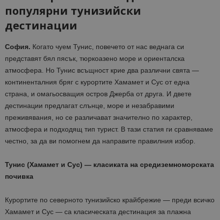
популярни тунизийски
дестинации
София.
Когато чуем Тунис, повечето от нас веднага си
представят бял пясък, тюркоазено море и ориенталска
атмосфера. Но Тунис всъщност крие два различни свята —
континенталния бряг с курортите Хамамет и Сус от една
страна, и омагьосващия остров Джерба от друга. И двете
дестинации предлагат слънце, море и незабравими
преживявания, но се различават значително по характер,
атмосфера и подходящ тип турист. В тази статия ги сравняваме
честно, за да ви помогнем да направите правилния избор.
Тунис (Хамамет и Сус) — класиката на средиземноморската
почивка
Курортите по северното тунизийско крайбрежие — преди всичко
Хамамет и Сус — са класическата дестинация за плажна