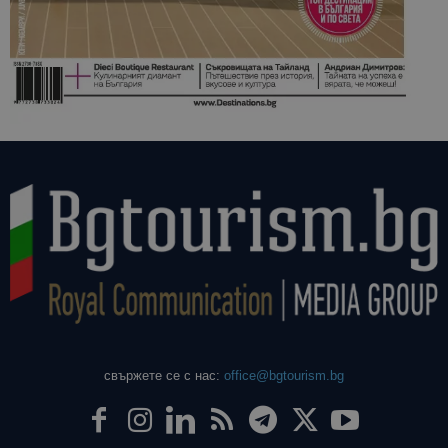
свържете се с нас:
office@bgtourism.bg