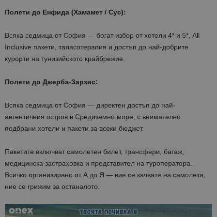
Полети до Енфида (Хамамет / Сус):
Всяка седмица от София — богат избор от хотели 4* и 5*, All
Inclusive пакети, таласотерапия и достъп до най-добрите
курорти на тунизийското крайбрежие.
Полети до Джерба-Зарзис:
Всяка седмица от София — директен достъп до най-
автентичния остров в Средиземно море, с внимателно
подбрани хотели и пакети за всеки бюджет.
Пакетите включват самолетен билет, трансфери, багаж,
медицинска застраховка и представител на туроператора.
Всичко организирано от А до Я — вие се качвате на самолета,
ние се грижим за останалото.