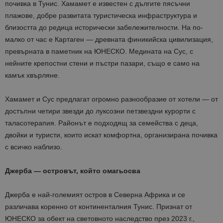
почивка в Тунис. Хамамет е известен с дългите пясъчни
плажове, добре развитата туристическа инфраструктура и
близостта до редица исторически забележителности. На по-
малко от час е Картаген — древната финикийска цивилизация,
превърната в паметник на ЮНЕСКО. Медината на Сус, с
нейните крепостни стени и пъстри пазари, също е само на
камък хвърляне.
Хамамет и Сус предлагат огромно разнообразие от хотели — от
достъпни четири звезди до луксозни петзвездни курорти с
таласотерапия. Районът е подходящ за семейства с деца,
двойки и туристи, които искат комфортна, организирана почивка
с всичко наблизо.
Джерба — островът, който омагьосва
Джерба е най-големият остров в Северна Африка и се
различава коренно от континенталния Тунис. Признат от
ЮНЕСКО за обект на световното наследство през 2023 г.,