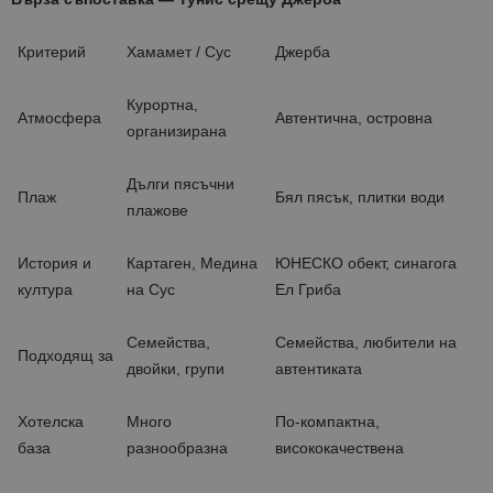
Критерий
Хамамет / Сус
Джерба
Курортна,
Атмосфера
Автентична, островна
организирана
Дълги пясъчни
Плаж
Бял пясък, плитки води
плажове
История и
Картаген, Медина
ЮНЕСКО обект, синагога
култура
на Сус
Ел Гриба
Семейства,
Семейства, любители на
Подходящ за
двойки, групи
автентиката
Хотелска
Много
По-компактна,
база
разнообразна
висококачествена