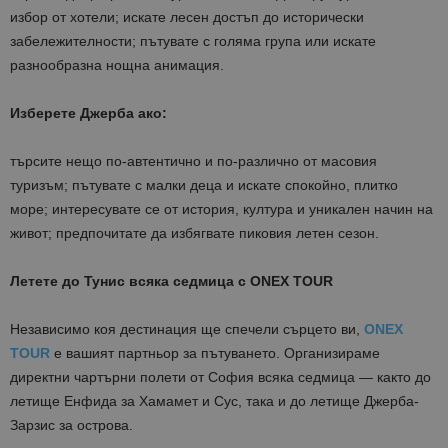
избор от хотели; искате лесен достъп до исторически
забележителности; пътувате с голяма група или искате
разнообразна нощна анимация.
Изберете Джерба ако:
търсите нещо по-автентично и по-различно от масовия
туризъм; пътувате с малки деца и искате спокойно, плитко
море; интересувате се от история, култура и уникален начин на
живот; предпочитате да избягвате пиковия летен сезон.
Летете до Тунис всяка седмица с ONEX TOUR
Независимо коя дестинация ще спечели сърцето ви,
ONEX
TOUR
е вашият партньор за пътуването. Организираме
директни чартърни полети от София всяка седмица — както до
летище Енфида за Хамамет и Сус, така и до летище Джерба-
Зарзис за острова.