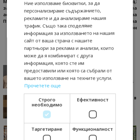
Международна награда
От Бургас до Анфийлд:
Ние използваме бисквитки, за да
за панорамната
Central Park подарява
персонализираме съдържанието,
асансьорна кула на „Алея
билети за мач на
рекламите и да анализираме нашия
Първа“ във Варна
Ливърпул на
трафик. Също така споделяме
легендарния стадион
информация за използването на нашия
сайт от ваша страна с нашите
партньори за реклама и анализи, които
може да я комбинират с друга
информация, която сте им
AI в туризма: защо камериерка може да се
предоставили или която са събрали от
окаже по-трудна за...
вашето използване на техните услуги.
05/08/2026 08:28
AI Travel Economy с Елица Стоилова
Прочетете още
Тим Браун: Хотелите губят пари заради грешки в
Строго
Ефективност
данните и липсващи...
необходимо
13/07/2026 09:02
AI Travel Economy с Елица Стоилова
Таргетиране
Функционалност