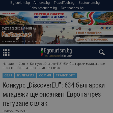
Bgtourism.bg
Airnews.bg
TravelTech.bg
Spatourism.bg
Jobs.bgtourism.bg
Destinations.bg
Начало
Свят
Конкурс „DiscoverEU”: 634 български младежи ще
опознаят Европа чрез пътуване с влак
СВЯТ
БЪЛГАРИЯ
СОФИЯ
ТРАНСПОРТ
Конкурс „DiscoverEU”: 634 български
младежи ще опознаят Европа чрез
пътуване с влак
08/06/2026 15:18