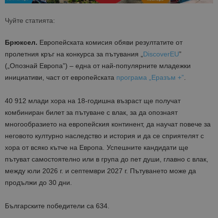
Чуйте статията:
Брюксел.
Европейската комисия обяви резултатите от
пролетния кръг на конкурса за пътувания „
DiscoverEU
”
(„Опознай Европа”) – една от най-популярните младежки
инициативи, част от европейската
програма „Еразъм +”
.
40 912 млади хора на 18-годишна възраст ще получат
комбиниран билет за пътуване с влак, за да опознаят
многообразието на европейския континент, да научат повече за
неговото културно наследство и история и да се сприятелят с
хора от всяко кътче на Европа. Успешните кандидати ще
пътуват самостоятелно или в група до пет души, главно с влак,
между юли 2026 г. и септември 2027 г. Пътуването може да
продължи до 30 дни.
Българските победители са 634.