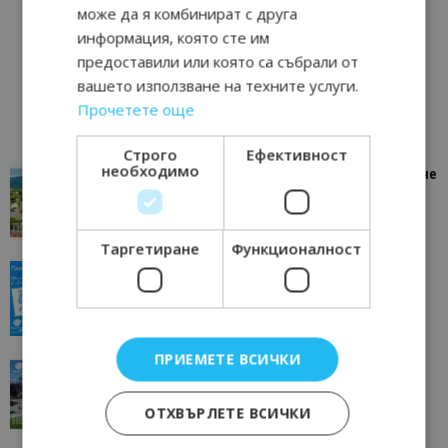
може да я комбинират с друга
информация, която сте им
предоставили или която са събрали от
вашето използване на техните услуги.
Прочетете още
Строго
Ефективност
необходимо
“Пощенска картичка от…”: Петрич – Изживяване
отвъд очакваното
11/07/2026 11:22
Петрич
Таргетиране
Функционалност
“Пощенска картичка от…”: Пловдив, градът на
всички времена
23/06/2026 10:00
Пловдив
ПРИЕМЕТЕ ВСИЧКИ
“Пощенска картичка от…”: Перник – град на
традициите, културата и вдъхновяващите...
17/06/2026 09:01
ОТХВЪРЛЕТЕ ВСИЧКИ
Перник