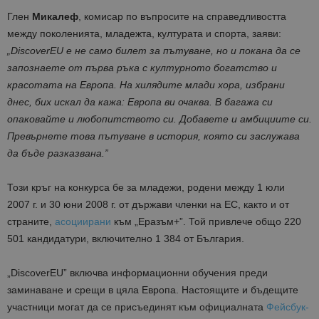
Глен
Микалеф
, комисар по въпросите на справедливостта
между поколенията, младежта, културата и спорта, заяви:
„DiscoverEU е не само билет за пътуване, но и покана да се
запознаете от първа ръка с културното богатство и
красотата на Европа. На хилядите млади хора, избрани
днес, бих искал да кажа: Европа ви очаква. В багажа си
опаковайте и любопитството си. Добавете и амбициите си.
Превърнете това пътуване в история, която си заслужава
да бъде разказвана.”
Този кръг на конкурса бе за младежи, родени между 1 юли
2007 г. и 30 юни 2008 г. от държави членки на ЕС, както и от
страните,
асоциирани
към „Еразъм+”. Той привлече общо 220
501 кандидатури, включително 1 384 от България.
„DiscoverEU” включва информационни обучения преди
заминаване и срещи в цяла Европа. Настоящите и бъдещите
участници могат да се присъединят към официалната
Фейсбук-