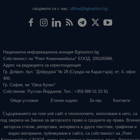
свържете се с нас:
office@bgtourism.bg
Национална информационна агенция Bgtourism.bg
Собственост на "Роял Комюникейшън" ЕООД, 205185996.
Адрес на редакцията за кореспонденция:
Гр. Добрич, бул. “Добруджа” № 28 (Сграда на Кадастъра), ет. 4, офис
406;
Гр. София, жк “Овча Купел”
Собственик: Руслан Йорданов; Тел.: +359 886 01 53 91
Общи условия
Етичен кодекс
За нас
Контакти
Съдържанието на този уеб сайт и технологиите, използвани в него, са
под закрила на Закона за авторското право и сродните му права. Всички
авторски статии, репортажи, интервюта и други текстови, графични и
видео материали, публикувани в сайта, са собственост на „Роял
Комюникейшън“ ЕООД, освен ако изрично е посочено друго. Допуска се