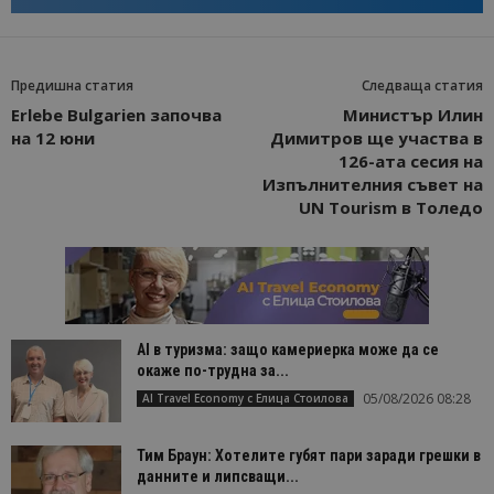
Предишна статия
Следваща статия
Erlebe Bulgarien започва
Министър Илин
на 12 юни
Димитров ще участва в
126-ата сесия на
Изпълнителния съвет на
UN Tourism в Толедо
AI в туризма: защо камериерка може да се
окаже по-трудна за...
05/08/2026 08:28
AI Travel Economy с Елица Стоилова
Тим Браун: Хотелите губят пари заради грешки в
данните и липсващи...