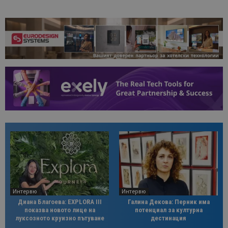
Интервю
Интервю
Диана Благоева: EXPLORA III
Галина Декова: Перник има
показва новото лице на
потенциал за културна
луксозното круизно пътуване
дестинация