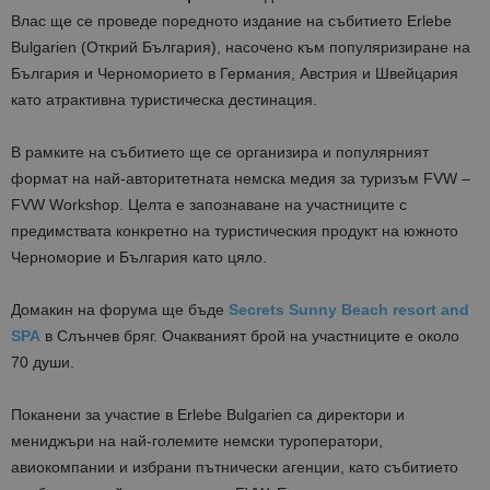
Влас ще се проведе поредното издание на събитието Erlebe
Bulgarien (Открий България), насочено към популяризиране на
България и Черноморието в Германия, Австрия и Швейцария
като атрактивна туристическа дестинация.
В рамките на събитието ще се организира и популярният
формат на най-авторитетната немска медия за туризъм FVW –
FVW Workshop. Целта е запознаване на участниците с
предимствата конкретно на туристическия продукт на южното
Черноморие и България като цяло.
Домакин на форума ще бъде
Secrets Sunny Beach resort and
SPA
в Слънчев бряг. Очакваният брой на участниците е около
70 души.
Поканени за участие в Erlebe Bulgarien са директори и
мениджъри на най-големите немски туроператори,
авиокомпании и избрани пътнически агенции, като събитието