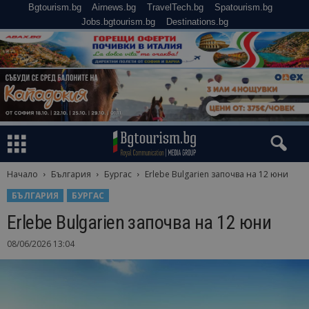
Bgtourism.bg
Airnews.bg
TravelTech.bg
Spatourism.bg
Jobs.bgtourism.bg
Destinations.bg
Начало
България
Бургас
Erlebe Bulgarien започва на 12 юни
БЪЛГАРИЯ
БУРГАС
Erlebe Bulgarien започва на 12 юни
08/06/2026 13:04