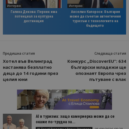
Интервю
Интервю
Галина Декова: Перник има
Анселмо Капороси: България
потенциал за културна
може да съчетае автентичния
дестинация
туризъм с технологиите на
бъдещето
Предишна статия
Следваща статия
Хотел във Велинград
Конкурс „DiscoverEU”: 634
настанява безплатно
български младежи ще
деца до 14 години през
опознаят Европа чрез
целия юни
пътуване с влак
AI в туризма: защо камериерка може да се
окаже по-трудна за...
AI Travel Economy с Елица Стоилова