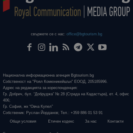
свържете се с нас:
office@bgtourism.bg
Национална информационна агенция Bgtourism.bg
Собственост на "Роял Комюникейшън" ЕООД, 205185996.
Адрес на редакцията за кореспонденция:
Гр. Добрич, бул. “Добруджа” № 28 (Сграда на Кадастъра), ет. 4, офис
406;
Гр. София, жк “Овча Купел”
Собственик: Руслан Йорданов; Тел.: +359 886 01 53 91
Общи условия
Етичен кодекс
За нас
Контакти