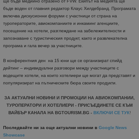
ще бъде медийно отразено от FVW. Екипът на медията ще
бъде воден от главния редактор Клаус Хилдебранд. Програмата
включва дискусионни форуми с участници от страна на
туроператорите, авиокомпаниите и инкаминг агенциите,
посещение на хотели, разглеждане на забележителности и
запознаване с туристическия продукт, както и развлекателна
програма и гала вечер за участниците.
В конферентния ден на 15 юни ще се организират спийд
дейтинг – индивидуални разговори между участниците с
водещите хотели, на които хотелиери ще могат да представят и
популяризират на пътническите бюра своите продукти.
ЗА АКТУАЛНИ НОВИНИ И ПРОМОЦИИ НА АВИОКОМПАНИИ,
ТУРОПЕРАТОРИ И ХОТЕЛИЕРИ - ПРИСЪЕДИНЕТЕ СЕ КЪМ
ВАЙБЪР КАНАЛА НА BGTOURISM.BG -
ВКЛЮЧИ СЕ ТУК
!
Последвайте ни за още актуални новини
в
Google News
Showcase