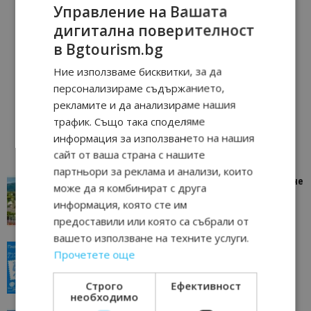
Управление на Вашата
дигитална поверителност
в Bgtourism.bg
Ние използваме бисквитки, за да
персонализираме съдържанието,
рекламите и да анализираме нашия
трафик. Също така споделяме
информация за използването на нашия
сайт от ваша страна с нашите
партньори за реклама и анализи, които
“Пощенска картичка от…”: Петрич – Изживяване
може да я комбинират с друга
отвъд очакваното
информация, която сте им
11/07/2026 11:22
Петрич
предоставили или която са събрали от
вашето използване на техните услуги.
“Пощенска картичка от…”: Пловдив, градът на
Прочетете още
всички времена
23/06/2026 10:00
Пловдив
Строго
Ефективност
необходимо