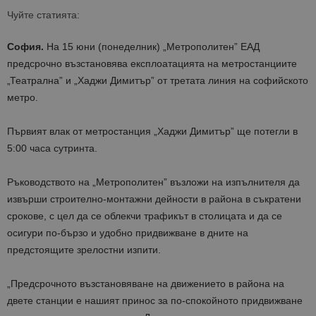
Чуйте статията:
София.
На 15 юни (понеделник) „Метрополитен” ЕАД
предсрочно възстановява експлоатацията на метростанциите
„Театрална” и „Хаджи Димитър” от третата линия на софийското
метро.
Първият влак от метростанция „Хаджи Димитър” ще потегли в
5:00 часа сутринта.
Ръководството на „Метрополитен” възложи на изпълнителя да
извърши строително-монтажни дейности в района в съкратени
срокове, с цел да се облекчи трафикът в столицата и да се
осигури по-бързо и удобно придвижване в дните на
предстоящите зрелостни изпити.
„Предсрочното възстановяване на движението в района на
двете станции е нашият принос за по-спокойното придвижване