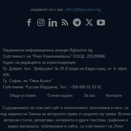
свържете се с нас:
office@bgtourism.bg
Национална информационна агенция Bgtourism.bg
Собственост на "Роял Комюникейшън" ЕООД, 205185996.
Адрес на редакцията за кореспонденция:
Гр. Добрич, бул. “Добруджа” № 28 (Сграда на Кадастъра), ет. 4, офис
406;
Гр. София, жк “Овча Купел”
Собственик: Руслан Йорданов; Тел.: +359 886 01 53 91
Общи условия
Етичен кодекс
За нас
Контакти
Съдържанието на този уеб сайт и технологиите, използвани в него, са
под закрила на Закона за авторското право и сродните му права. Всички
авторски статии, репортажи, интервюта и други текстови, графични и
видео материали, публикувани в сайта, са собственост на „Роял