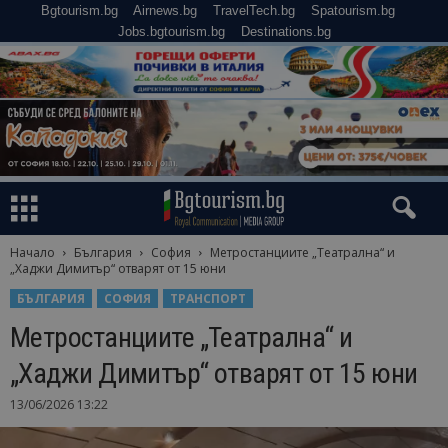
Bgtourism.bg
Airnews.bg
TravelTech.bg
Spatourism.bg
Jobs.bgtourism.bg
Destinations.bg
Начало
България
София
Метростанциите „Театрална“ и
„Хаджи Димитър“ отварят от 15 юни
БЪЛГАРИЯ
СОФИЯ
ТРАНСПОРТ
Метростанциите „Театрална“ и
„Хаджи Димитър“ отварят от 15 юни
13/06/2026 13:22