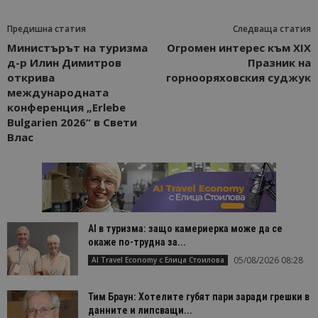
Предишна статия
Следваща статия
Министърът на туризма
Огромен интерес към XIX
д-р Илин Димитров
Празник на
открива
горнооряховския суджук
международната
конференция „Erlebe
Bulgarien 2026“ в Свети
Влас
AI в туризма: защо камериерка може да се
окаже по-трудна за...
05/08/2026 08:28
AI Travel Economy с Елица Стоилова
Тим Браун: Хотелите губят пари заради грешки в
данните и липсващи...