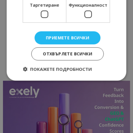
Таргетиране
Функционалност
ПРИЕМЕТЕ ВСИЧКИ
ОТХВЪРЛЕТЕ ВСИЧКИ
ПОКАЖЕТЕ ПОДРОБНОСТИ
Строго необходимо
Ефективност
Таргетиране
Функционалност
Строго необходимите бисквитки позволяват
основната функционалност на уебсайта, като
потребителско влизане и управление на
акаунта. Уебсайтът не може да се използва
правилно без строго необходими бисквитки.