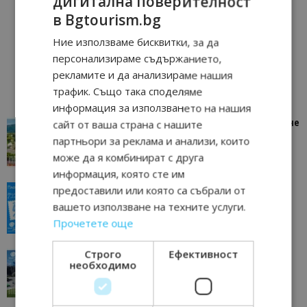
дигитална поверителност
в Bgtourism.bg
Ние използваме бисквитки, за да
персонализираме съдържанието,
рекламите и да анализираме нашия
трафик. Също така споделяме
информация за използването на нашия
“Пощенска картичка от…”: Петрич – Изживяване
сайт от ваша страна с нашите
отвъд очакваното
партньори за реклама и анализи, които
11/07/2026 11:22
Петрич
може да я комбинират с друга
информация, която сте им
“Пощенска картичка от…”: Пловдив, градът на
предоставили или която са събрали от
всички времена
вашето използване на техните услуги.
23/06/2026 10:00
Пловдив
Прочетете още
Строго
Ефективност
“Пощенска картичка от…”: Перник – град на
необходимо
традициите, културата и вдъхновяващите...
17/06/2026 09:01
Перник