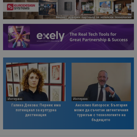
Интервю
Интервю
Галина Декова: Перник има
Анселмо Капороси: България
потенциал за културна
може да съчетае автентичния
дестинация
туризъм с технологиите на
бъдещето