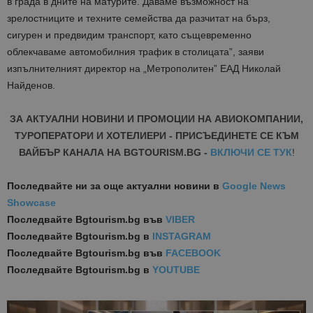
в града в дните на матурите. Даваме възможност на
зрелостниците и техните семейства да разчитат на бърз,
сигурен и предвидим транспорт, като същевременно
облекчаваме автомобилния трафик в столицата”, заяви
изпълнителният директор на „Метрополитен” ЕАД Николай
Найденов.
ЗА АКТУАЛНИ НОВИНИ И ПРОМОЦИИ НА АВИОКОМПАНИИ,
ТУРОПЕРАТОРИ И ХОТЕЛИЕРИ - ПРИСЪЕДИНЕТЕ СЕ КЪМ
ВАЙБЪР КАНАЛА НА BGTOURISM.BG -
ВКЛЮЧИ СЕ ТУК
!
Последвайте ни за още актуални новини
в
Google News
Showcase
Последвайте
Bgtourism.bg във
VIBER
Последвайте
Bgtourism.bg в
INSTAGRAM
Последвайте
Bgtourism.bg във
FACEBOOK
Последвайте
Bgtourism.bg в
YOUTUBE