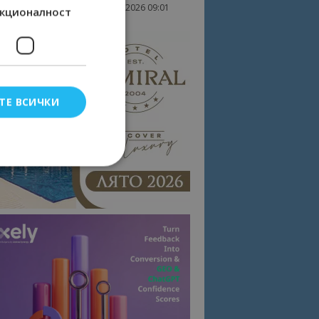
17/06/2026 09:01
Перник
кционалност
ТЕ ВСИЧКИ
елско влизане и
тки.
омните съгласието
квитки на сайта.