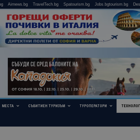
bg
Airnews.bg
TravelTech.bg
Spatourism.bg
Jobs.bgtourism.bg
Des
МЕСТА
СЪБИТИЕН ТУРИЗЪМ
ТУРОПЕРАТОРИ
ТЕХНОЛО