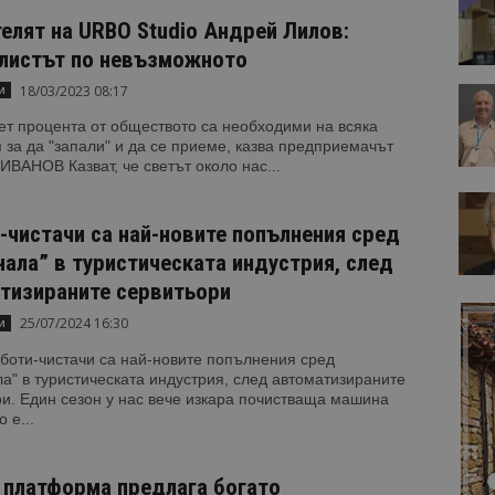
елят на URBO Studio Андрей Лилов:
листът по невъзможното
18/03/2023 08:17
и
т процента от обществото са необходими на всяка
 за да "запали" и да се приеме, казва предприемачът
ИВАНОВ Казват, че светът около нас...
-чистачи са най-новите попълнения сред
нала” в туристическата индустрия, след
тизираните сервитьори
25/07/2024 16:30
и
боти-чистачи са най-новите попълнения сред
а" в туристическата индустрия, след автоматизираните
и. Един сезон у нас вече изкара почистваща машина
 е...
 платформа предлага богато