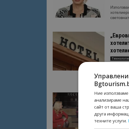
Използван
хотелиерс
световнат
„Евров
хотели
хотели
Технологи
Елица СТ
с “Bangar
Управлени
Тя е тури
Bgtourism.
Ние използваме 
Първия
анализираме на
хотели
сайт от ваша ст
Технологи
друга информаци
техните услуги.
Интервю 
агенция G