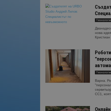
Създат
Специа
Технологи
Дванадесе
нова идея
Кристиан 
Роботи
“персо
автома
Технологи
Варна. Ро
"персонал
сервитьор
CC1, която
Онлайн