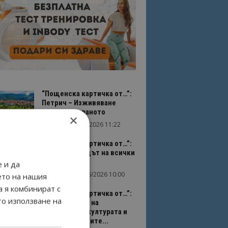
“Пощенска картичка от…”:
Петрич – Изживяване
отвъд очакваното
×
11/07/2026 11:22
Петрич
“Пощенска картичка от…”:
Пловдив, градът на всички
времена
 и да
23/06/2026 10:00
Пловдив
ето на нашия
а я комбинират с
“Пощенска картичка от…”:
то използване на
Перник – град на
традициите, културата и
вдъхновяващите...