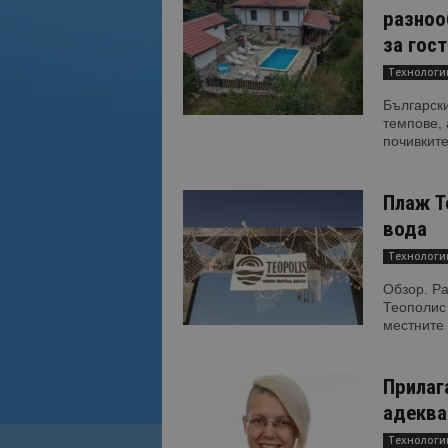
разноо
за гост
Технологи
Български
темпове, 
почивките
Плаж Т
вода
Технологи
Обзор. Ра
Теополис 
местните 
Прилага
адеква
Технологи