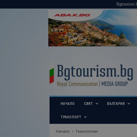
Bgtourism.
B
g
t
o
u
r
i
НАЧАЛО
СВЯТ
БЪЛГАРИЯ
s
m
.
ТРАНСПОРТ
b
g
Начало
Технологии
–