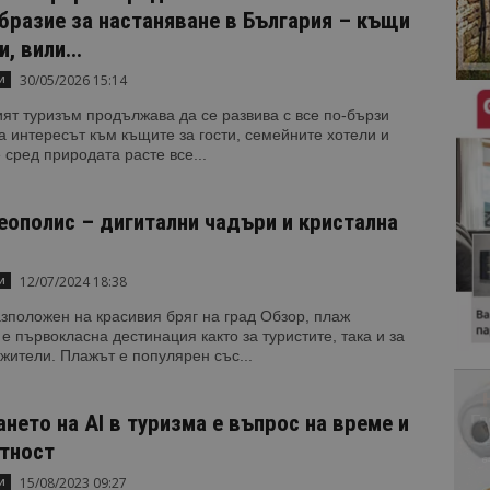
бразие за настаняване в България – къщи
и, вили...
30/05/2026 15:14
и
ят туризъм продължава да се развива с все по-бързи
а интересът към къщите за гости, семейните хотели и
 сред природата расте все...
еополис – дигитални чадъри и кристална
12/07/2024 18:38
и
зположен на красивия бряг на град Обзор, плаж
е първокласна дестинация както за туристите, така и за
жители. Плажът е популярен със...
нето на AI в туризма е въпрос на време и
тност
15/08/2023 09:27
и