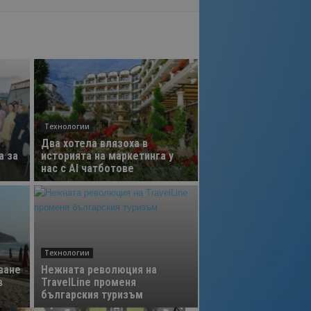
Технологии
Два хотела влязоха в
а за
историята на маркетинга у
нас с AI чатботове
Технологии
ване
Нежната революция на
в
TravelLine променя
българския туризъм