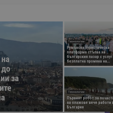
Технологии
Румънска туристическа
платформа стъпва на
 на
българския пазар с услуг
безплатна промяна на...
 до
ии за
ите
Технологии
ла
Първият робот за почист
на плажове вече работи 
България