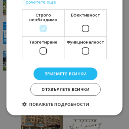
Прочетете още
отвъд очакваното
11/07/2026 11:22
Петрич
Строго
Ефективност
необходимо
“Пощенска картичка от…”: Пловдив, градът на
всички времена
23/06/2026 10:00
Пловдив
Таргетиране
Функционалност
“Пощенска картичка от…”: Перник – град на
традициите, културата и вдъхновяващите...
17/06/2026 09:01
Перник
ПРИЕМЕТЕ ВСИЧКИ
ОТХВЪРЛЕТЕ ВСИЧКИ
ПОКАЖЕТЕ ПОДРОБНОСТИ
Строго необходимо
Ефективност