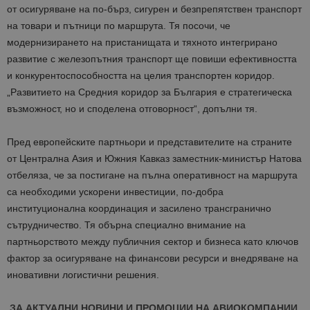
от осигуряване на по-бърз, сигурен и безпрепятствен транспорт
на товари и пътници по маршрута. Тя посочи, че
модернизирането на пристанищата и тяхното интегрирано
развитие с железопътния транспорт ще повиши ефективността
и конкурентоспособността на целия транспортен коридор.
„Развитието на Средния коридор за България е стратегическа
възможност, но и споделена отговорност“, допълни тя.
Пред европейските партньори и представителите на страните
от Централна Азия и Южния Кавказ заместник-министър Натова
отбеляза, че за постигане на пълна оперативност на маршрута
са необходими ускорени инвестиции, по-добра
институционална координация и засилено трансгранично
сътрудничество. Тя обърна специално внимание на
партньорството между публичния сектор и бизнеса като ключов
фактор за осигуряване на финансови ресурси и внедряване на
иновативни логистични решения.
ЗА АКТУАЛНИ НОВИНИ И ПРОМОЦИИ НА АВИОКОМПАНИИ,