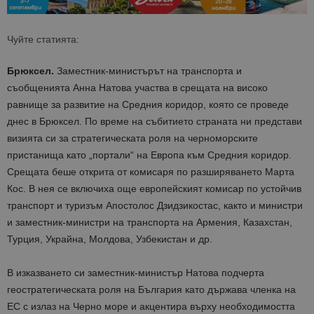
Чуйте статията:
Брюксел.
Заместник-министърът на транспорта и
съобщенията Анна Натова участва в срещата на високо
равнище за развитие на Средния коридор, която се проведе
днес в Брюксел. По време на събитието страната ни представи
визията си за стратегическата роля на черноморските
пристанища като „портали“ на Европа към Средния коридор.
Срещата беше открита от комисаря по разширяването Марта
Кос. В нея се включиха още европейският комисар по устойчив
транспорт и туризъм Апостолос Дзидзикостас, както и министри
и заместник-министри на транспорта на Армения, Казахстан,
Турция, Украйна, Молдова, Узбекистан и др.
В изказването си заместник-министър Натова подчерта
геостратегическата роля на България като държава членка на
ЕС с излаз на Черно море и акцентира върху необходимостта