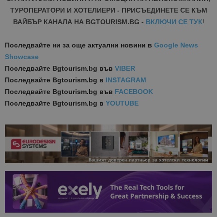
ТУРОПЕРАТОРИ И ХОТЕЛИЕРИ - ПРИСЪЕДИНЕТЕ СЕ КЪМ
ВАЙБЪР КАНАЛА НА BGTOURISM.BG -
ВКЛЮЧИ СЕ ТУК
!
Последвайте ни за още актуални новини
в
Google News
Showcase
Последвайте
Bgtourism.bg във
VIBER
Последвайте
Bgtourism.bg в
INSTAGRAM
Последвайте
Bgtourism.bg във
FACEBOOK
Последвайте
Bgtourism.bg в
YOUTUBE