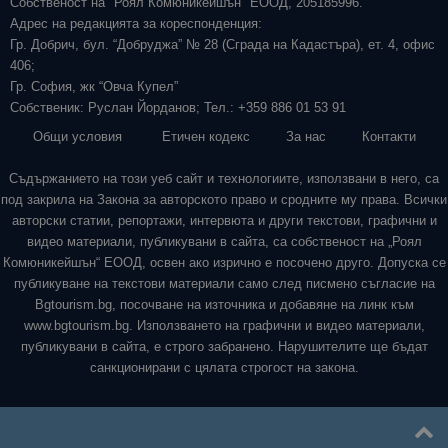
Собственост на "Роял Комюникейшън" ЕООД, 205185996.
Адрес на редакцията за кореспонденция:
Гр. Добрич, бул. “Добруджа” № 28 (Сграда на Кадастъра), ет. 4, офис
406;
Гр. София, жк “Овча Купел”
Собственик: Руслан Йорданов; Тел.: +359 886 01 53 91
Общи условия
Етичен кодекс
За нас
Контакти
Съдържанието на този уеб сайт и технологиите, използвани в него, са
под закрила на Закона за авторското право и сродните му права. Всички
авторски статии, репортажи, интервюта и други текстови, графични и
видео материали, публикувани в сайта, са собственост на „Роял
Комюникейшън“ ЕООД, освен ако изрично е посочено друго. Допуска се
публикуване на текстови материали само след писмено съгласие на
Bgtourism.bg, посочване на източника и добавяне на линк към
www.bgtourism.bg. Използването на графични и видео материали,
публикувани в сайта, е строго забранено. Нарушителите ще бъдат
санкционирани с цялата строгост на закона.