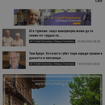
CRIF
AI в туризма: защо камериерка може да се
окаже по-трудна за...
05/08/2026 08:28
AI Travel Economy с Елица Стоилова
Тим Браун: Хотелите губят пари заради грешки в
данните и липсващи...
13/07/2026 09:02
AI Travel Economy с Елица Стоилова