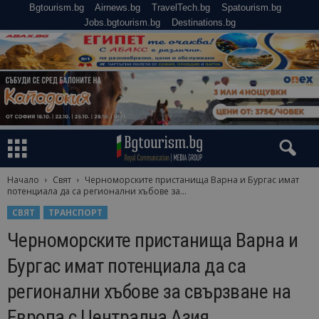
Bgtourism.bg
Airnews.bg
TravelTech.bg
Spatourism.bg
Jobs.bgtourism.bg
Destinations.bg
Начало
Свят
Черноморските пристанища Варна и Бургас имат
потенциала да са регионални хъбове за...
СВЯТ
ТРАНСПОРТ
Черноморските пристанища Варна и
Бургас имат потенциала да са
регионални хъбове за свързване на
Европа с Централна Азия