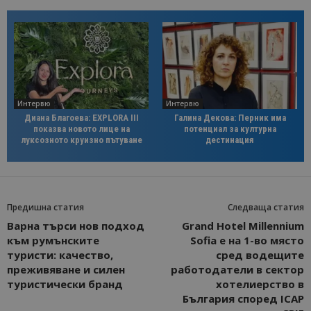
Интервю
Интервю
Диана Благоева: EXPLORA III
Галина Декова: Перник има
показва новото лице на
потенциал за културна
луксозното круизно пътуване
дестинация
Предишна статия
Следваща статия
Варна търси нов подход
Grand Hotel Millennium
към румънските
Sofia е на 1-во място
туристи: качество,
сред водещите
преживяване и силен
работодатели в сектор
туристически бранд
хотелиерство в
България според ICAP