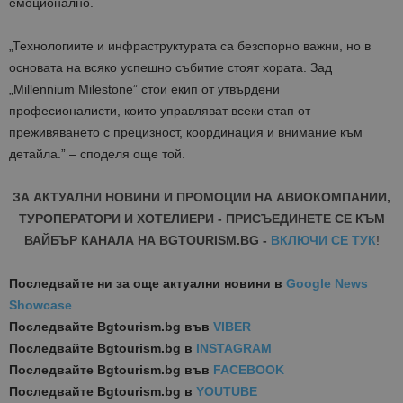
емоционално.
„Технологиите и инфраструктурата са безспорно важни, но в
основата на всяко успешно събитие стоят хората. Зад
„Millennium Milestone” стои екип от утвърдени
професионалисти, които управляват всеки етап от
преживяването с прецизност, координация и внимание към
детайла.” – споделя още той.
ЗА АКТУАЛНИ НОВИНИ И ПРОМОЦИИ НА АВИОКОМПАНИИ,
ТУРОПЕРАТОРИ И ХОТЕЛИЕРИ - ПРИСЪЕДИНЕТЕ СЕ КЪМ
ВАЙБЪР КАНАЛА НА BGTOURISM.BG -
ВКЛЮЧИ СЕ ТУК
!
Последвайте ни за още актуални новини
в
Google News
Showcase
Последвайте
Bgtourism.bg във
VIBER
Последвайте
Bgtourism.bg в
INSTAGRAM
Последвайте
Bgtourism.bg във
FACEBOOK
Последвайте
Bgtourism.bg в
YOUTUBE