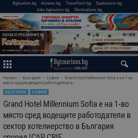
Bgtourism.bg
Airnews.bg
TravelTech.bg
Spatourism.bg
Jobs.bgtourism.bg
Destinations.bg
Начало
България
София
Grand Hotel Millennium Sofia е на 1-во
място сред водещите работодатели в...
БЪЛГАРИЯ
СОФИЯ
Grand Hotel Millennium Sofia е на 1-во
място сред водещите работодатели в
сектор хотелиерство в България
според ICAP CRIF