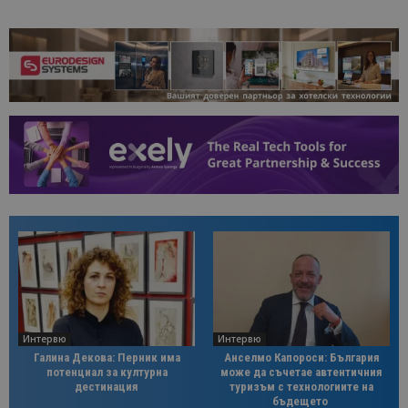
Интервю
Интервю
Галина Декова: Перник има
Анселмо Капороси: България
потенциал за културна
може да съчетае автентичния
дестинация
туризъм с технологиите на
бъдещето