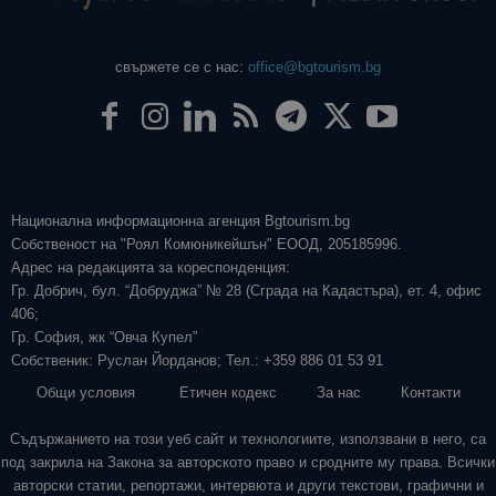
свържете се с нас:
office@bgtourism.bg
Национална информационна агенция Bgtourism.bg
Собственост на "Роял Комюникейшън" ЕООД, 205185996.
Адрес на редакцията за кореспонденция:
Гр. Добрич, бул. “Добруджа” № 28 (Сграда на Кадастъра), ет. 4, офис
406;
Гр. София, жк “Овча Купел”
Собственик: Руслан Йорданов; Тел.: +359 886 01 53 91
Общи условия
Етичен кодекс
За нас
Контакти
Съдържанието на този уеб сайт и технологиите, използвани в него, са
под закрила на Закона за авторското право и сродните му права. Всички
авторски статии, репортажи, интервюта и други текстови, графични и