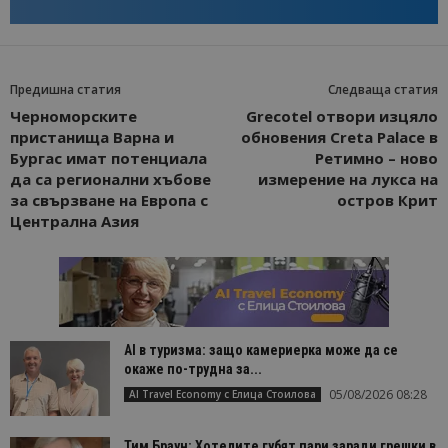
Предишна статия
Следваща статия
Черноморските
Grecotel отвори изцяло
пристанища Варна и
обновения Creta Palace в
Бургас имат потенциала
Ретимно – ново
да са регионални хъбове
измерение на лукса на
за свързване на Европа с
остров Крит
Централна Азия
AI в туризма: защо камериерка може да се
окаже по-трудна за...
05/08/2026 08:28
AI Travel Economy с Елица Стоилова
Тим Браун: Хотелите губят пари заради грешки в