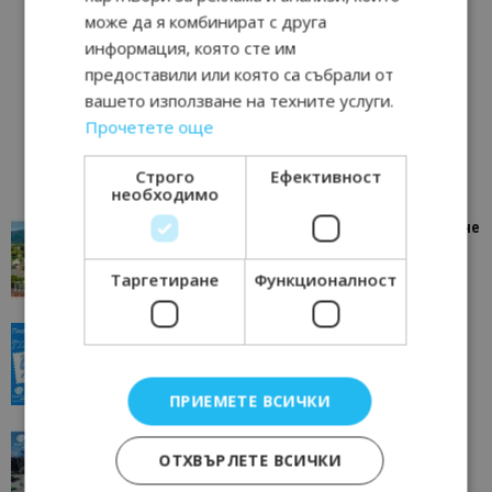
може да я комбинират с друга
информация, която сте им
предоставили или която са събрали от
вашето използване на техните услуги.
Прочетете още
Строго
Ефективност
необходимо
“Пощенска картичка от…”: Петрич – Изживяване
отвъд очакваното
11/07/2026 11:22
Петрич
Таргетиране
Функционалност
“Пощенска картичка от…”: Пловдив, градът на
всички времена
23/06/2026 10:00
Пловдив
ПРИЕМЕТЕ ВСИЧКИ
“Пощенска картичка от…”: Перник – град на
ОТХВЪРЛЕТЕ ВСИЧКИ
традициите, културата и вдъхновяващите...
17/06/2026 09:01
Перник