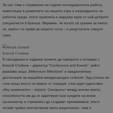
За нас това е отражение на години последователна работа,
инвестиции в развитието на нашите хора и изграждането на
работна среда, която привлича и задържа едни от най-добрите
специалисти в бранша. Вярваме, че когато се грижим за екипа
си, екипът се грижи за нашите гости – и резултатите говорят
сами.
Благой Стойков
В тазгодишното издание можете да намерите и интервю с
Благой Стойков – директор “Conference and Events”, който
разказва защо „Millennium Milestone” е предпочитана
дестинация за мащабни международни събития. Зад успеха ни
стои нещо много по-важно от локация, стои един единствен
общ знаменател – хората. Синхронът между всички екипи,
способността им да се адаптират към нуждите на всеки
организатор и стремежът да създават преживяване, което
оставя трайно впечатление както рационално, така и