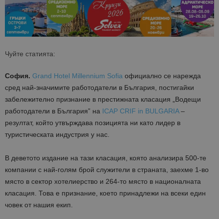
Чуйте статията:
София.
Grand Hotel Millennium Sofia
официално се нарежда
сред най-значимите работодатели в България, постигайки
забележително признание в престижната класация „Водещи
работодатели в България” на
ICAP CRIF in BULGARIA
–
резултат, който утвърждава позицията ни като лидер в
туристическата индустрия у нас.
В деветото издание на тази класация, която анализира 500-те
компании с най-голям брой служители в страната, заехме 1-во
място в сектор хотелиерство и 264-то място в националната
класация. Това е признание, което принадлежи на всеки един
човек от нашия екип.