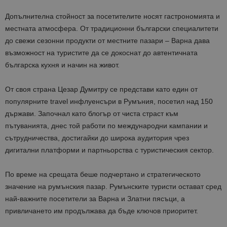
Допълнителна стойност за посетителите носят гастрономията и
местната атмосфера. От традиционни български специалитети
до свежи сезонни продукти от местните пазари – Варна дава
възможност на туристите да се докоснат до автентичната
българска кухня и начин на живот.
От своя страна Цезар Думитру се представи като един от
популярните travel инфлуенсъри в Румъния, посетил над 150
държави. Започнал като блогър от чиста страст към
пътуванията, днес той работи по международни кампании и
сътрудничества, достигайки до широка аудитория чрез
дигитални платформи и партньорства с туристическия сектор.
По време на срещата беше подчертано и стратегическото
значение на румънския пазар. Румънските туристи остават сред
най-важните посетители за Варна и Златни пясъци, а
привличането им продължава да бъде ключов приоритет.