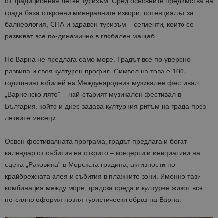
от традиционния летен туризъм. Сред основните предимства на
града бяха откроени минералните извори, потенциалът за
балнеология, СПА и здравен туризъм – сегменти, които се
развиват все по-динамично в глобален мащаб.
Но Варна не предлага само море. Градът все по-уверено
развива и своя културен профил. Символ на това е 100-
годишният юбилей на Международния музикален фестивал
„Варненско лято” – най-старият музикален фестивал в
България, който и днес задава културния ритъм на града през
летните месеци.
Освен фестивалната програма, градът предлага и богат
календар от събития на открито – концерти и инициативи на
сцена „Раковина” в Морската градина, активности по
крайбрежната алея и събития в плажните зони. Именно тази
комбинация между море, градска среда и културен живот все
по-силно оформя новия туристически образ на Варна.