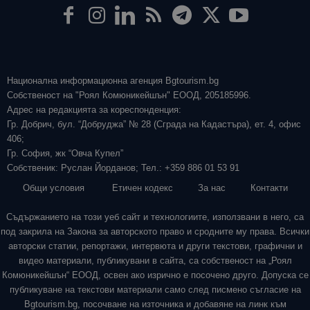
Национална информационна агенция Bgtourism.bg
Собственост на "Роял Комюникейшън" ЕООД, 205185996.
Адрес на редакцията за кореспонденция:
Гр. Добрич, бул. “Добруджа” № 28 (Сграда на Кадастъра), ет. 4, офис
406;
Гр. София, жк “Овча Купел”
Собственик: Руслан Йорданов; Тел.: +359 886 01 53 91
Общи условия
Етичен кодекс
За нас
Контакти
Съдържанието на този уеб сайт и технологиите, използвани в него, са
под закрила на Закона за авторското право и сродните му права. Всички
авторски статии, репортажи, интервюта и други текстови, графични и
видео материали, публикувани в сайта, са собственост на „Роял
Комюникейшън“ ЕООД, освен ако изрично е посочено друго. Допуска се
публикуване на текстови материали само след писмено съгласие на
Bgtourism.bg, посочване на източника и добавяне на линк към