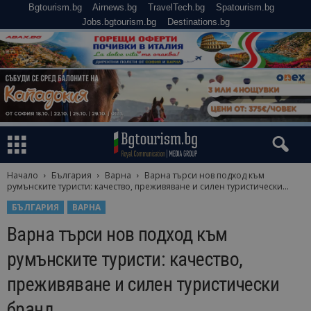
Bgtourism.bg
Airnews.bg
TravelTech.bg
Spatourism.bg
Jobs.bgtourism.bg
Destinations.bg
Начало
България
Варна
Варна търси нов подход към
румънските туристи: качество, преживяване и силен туристически...
БЪЛГАРИЯ
ВАРНА
Варна търси нов подход към
румънските туристи: качество,
преживяване и силен туристически
бранд