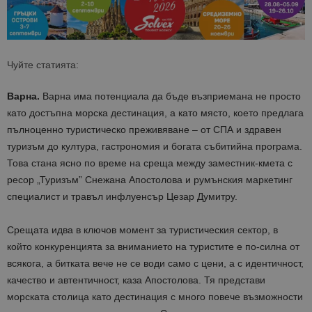
Чуйте статията:
Варна.
Варна има потенциала да бъде възприемана не просто
като достъпна морска дестинация, а като място, което предлага
пълноценно туристическо преживяване – от СПА и здравен
туризъм до култура, гастрономия и богата събитийна програма.
Това стана ясно по време на среща между заместник-кмета с
ресор „Туризъм” Снежана Апостолова и румънския маркетинг
специалист и травъл инфлуенсър Цезар Думитру.
Срещата идва в ключов момент за туристическия сектор, в
който конкуренцията за вниманието на туристите е по-силна от
всякога, а битката вече не се води само с цени, а с идентичност,
качество и автентичност, каза Апостолова. Тя представи
морската столица като дестинация с много повече възможности