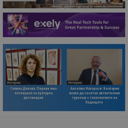
Интервю
Интервю
Галина Декова: Перник има
Анселмо Капороси: България
потенциал за културна
може да съчетае автентичния
дестинация
туризъм с технологиите на
бъдещето