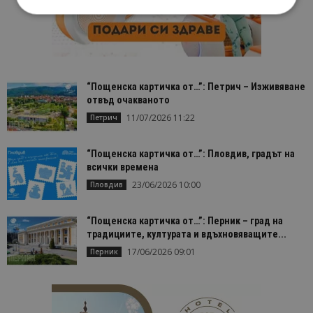
Строго необходимо
Ефективност
Таргетиране
Функционалност
“Пощенска картичка от…”: Петрич – Изживяване
Строго необходимите бисквитки позволяват
основната функционалност на уебсайта, като
отвъд очакваното
потребителско влизане и управление на
11/07/2026 11:22
Петрич
акаунта. Уебсайтът не може да се използва
правилно без строго необходими бисквитки.
Доставчик
/
Валиден
“Пощенска картичка от…”: Пловдив, градът на
Име
Оп
Домейн
до
всички времена
23/06/2026 10:00
cookie_notice_accepted
lisandraramos.com
7 дни
Таз
Пловдив
bgtourism.bg
бис
изп
да 
“Пощенска картичка от…”: Перник – град на
съг
на
традициите, културата и вдъхновяващите...
пот
17/06/2026 09:01
Перник
за
изп
на 
на 