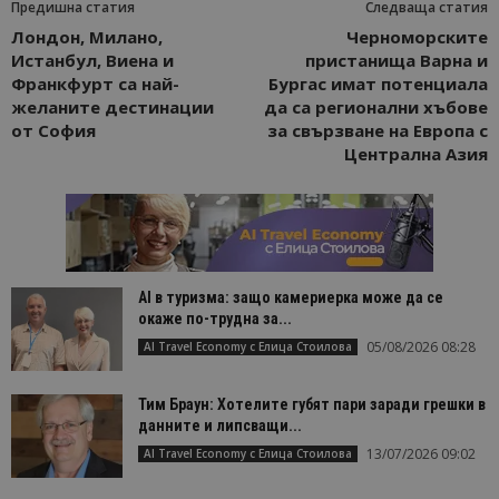
Предишна статия
Следваща статия
Лондон, Милано,
Черноморските
Истанбул, Виена и
пристанища Варна и
Франкфурт са най-
Бургас имат потенциала
желаните дестинации
да са регионални хъбове
от София
за свързване на Европа с
Централна Азия
AI в туризма: защо камериерка може да се
окаже по-трудна за...
05/08/2026 08:28
AI Travel Economy с Елица Стоилова
Тим Браун: Хотелите губят пари заради грешки в
данните и липсващи...
13/07/2026 09:02
AI Travel Economy с Елица Стоилова