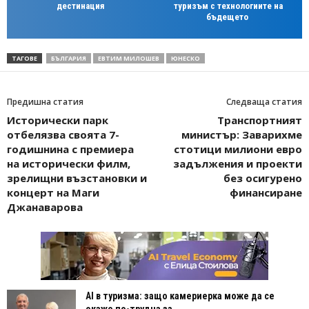
дестинация
туризъм с технологиите на
бъдещето
ТАГОВЕ
БЪЛГАРИЯ
ЕВТИМ МИЛОШЕВ
ЮНЕСКО
Предишна статия
Следваща статия
Исторически парк
Транспортният
отбелязва своята 7-
министър: Заварихме
годишнина с премиера
стотици милиони евро
на исторически филм,
задължения и проекти
зрелищни възстановки и
без осигурено
концерт на Маги
финансиране
Джанаварова
AI в туризма: защо камериерка може да се
окаже по-трудна за...