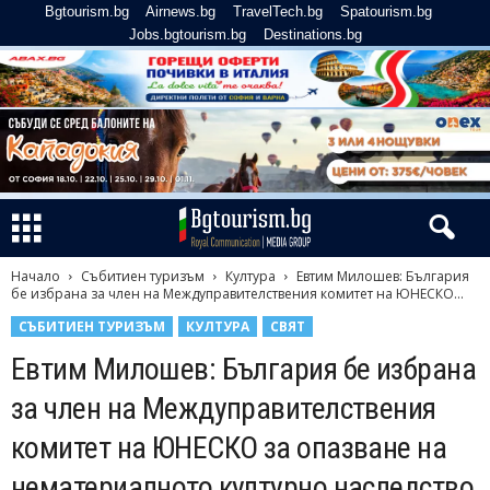
Bgtourism.bg
Airnews.bg
TravelTech.bg
Spatourism.bg
Jobs.bgtourism.bg
Destinations.bg
Начало
Събитиен туризъм
Култура
Евтим Милошев: България
бе избрана за член на Междуправителствения комитет на ЮНЕСКО...
СЪБИТИЕН ТУРИЗЪМ
КУЛТУРА
СВЯТ
Евтим Милошев: България бе избрана
за член на Междуправителствения
комитет на ЮНЕСКО за опазване на
нематериалното културно наследство