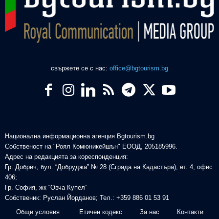
свържете се с нас:
office@bgtourism.bg
Национална информационна агенция Bgtourism.bg
Собственост на "Роял Комюникейшън" ЕООД, 205185996.
Адрес на редакцията за кореспонденция:
Гр. Добрич, бул. “Добруджа” № 28 (Сграда на Кадастъра), ет. 4, офис
406;
Гр. София, жк “Овча Купел”
Собственик: Руслан Йорданов; Тел.: +359 886 01 53 91
Общи условия
Етичен кодекс
За нас
Контакти