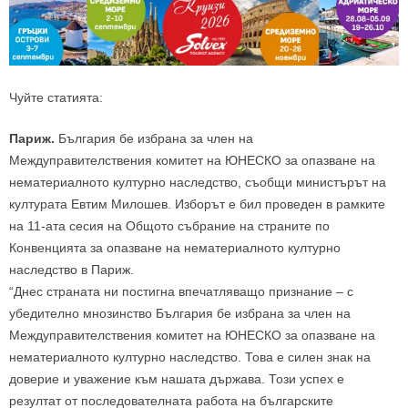
Чуйте статията:
Париж.
България бе избрана за член на
Междуправителствения комитет на ЮНЕСКО за опазване на
нематериалното културно наследство, съобщи министърът на
културата Евтим Милошев. Изборът е бил проведен в рамките
на 11-ата сесия на Общото събрание на страните по
Конвенцията за опазване на нематериалното културно
наследство в Париж.
“Днес страната ни постигна впечатляващо признание – с
убедително мнозинство България бе избрана за член на
Междуправителствения комитет на ЮНЕСКО за опазване на
нематериалното културно наследство. Това е силен знак на
доверие и уважение към нашата държава. Този успех е
резултат от последователната работа на българските