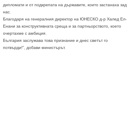
дипломати и от подкрепата на държавите, които застанаха зад
нас.
Благодаря на генералния директор на ЮНЕСКО д-р Халед Ел-
Енани за конструктивната среща и за партньорството, което
очертахме с амбиция.
България заслужава това признание и днес светът го
потвърди!”, добави министърът.