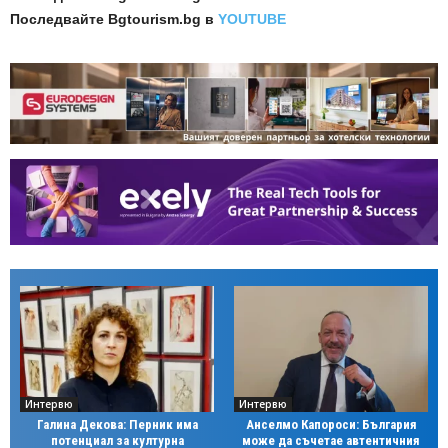
Последвайте
Bgtourism.bg в
YOUTUBE
Интервю
Интервю
Галина Декова: Перник има
Анселмо Капороси: България
потенциал за културна
може да съчетае автентичния