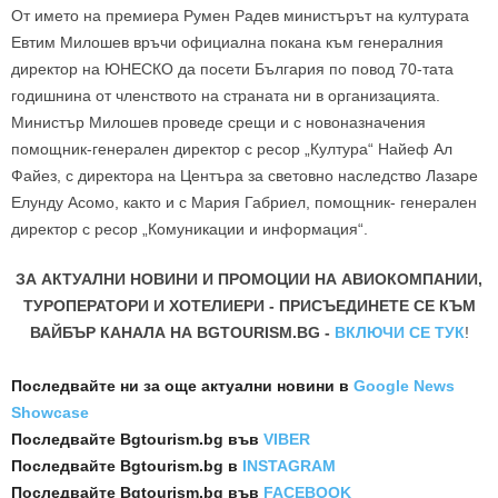
От името на премиера Румен Радев министърът на културата
Евтим Милошев връчи официална покана към генералния
директор на ЮНЕСКО да посети България по повод 70-тата
годишнина от членството на страната ни в организацията.
Министър Милошев проведе срещи и с новоназначения
помощник-генерален директор с ресор „Култура“ Найеф Ал
Файез, с директора на Центъра за световно наследство Лазаре
Елунду Асомо, както и с Мария Габриел, помощник- генерален
директор с ресор „Комуникации и информация“.
ЗА АКТУАЛНИ НОВИНИ И ПРОМОЦИИ НА АВИОКОМПАНИИ,
ТУРОПЕРАТОРИ И ХОТЕЛИЕРИ - ПРИСЪЕДИНЕТЕ СЕ КЪМ
ВАЙБЪР КАНАЛА НА BGTOURISM.BG -
ВКЛЮЧИ СЕ ТУК
!
Последвайте ни за още актуални новини
в
Google News
Showcase
Последвайте
Bgtourism.bg във
VIBER
Последвайте
Bgtourism.bg в
INSTAGRAM
Последвайте
Bgtourism.bg във
FACEBOOK