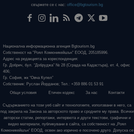
свържете се с нас:
office@bgtourism.bg
Национална информационна агенция Bgtourism.bg
Собственост на "Роял Комюникейшън" ЕООД, 205185996.
Адрес на редакцията за кореспонденция:
Гр. Добрич, бул. “Добруджа” № 28 (Сграда на Кадастъра), ет. 4, офис
406;
Гр. София, жк “Овча Купел”
Собственик: Руслан Йорданов; Тел.: +359 886 01 53 91
Общи условия
Етичен кодекс
За нас
Контакти
Съдържанието на този уеб сайт и технологиите, използвани в него, са
под закрила на Закона за авторското право и сродните му права. Всички
авторски статии, репортажи, интервюта и други текстови, графични и
видео материали, публикувани в сайта, са собственост на „Роял
Комюникейшън“ ЕООД, освен ако изрично е посочено друго. Допуска се