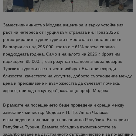
Заместник-министър Модева акцентира и върху устойчивия
ръст на интереса от Турция към страната ни. През 2025 г.
регистрираните турски туристи в местата за настаняване в
България са над 295 000, което е с 61% повече спрямо
предходната година. Само в началото на 2026 г. броят им
надхвърля 95 000. „Тези резултати са ясен знак за доверие.
Турските туристи все по-често избират България заради
близостта, качеството на услугите, доброто съотношение между
цена и преживяване и възможността да съчетаят почивка,
здраве, природа и култура“, каза още проф. Модева.
В рамките на посещението беше проведена и среща между
заместник-министър Модева и Н. Пр. Ангел Чолаков,
извънреден и пълномощен посланик на Република България в
Република Турция. Двамата обсъдиха възможностите за
задълбочаване на двустранното сътрудничество и за по-активно