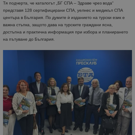
Тя подчерта, че каталогът „БГ СПА – Здраве чрез вода“
представя 128 сертифицирани СПА, уелнес и медикъл СПА
центъра в България. По думите ѝ изданието на турски език е
важна стъпка, защото дава на турските граждани ясна,
достъпна и практична информация при избора и планирането
на пътуване до България.