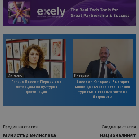
Интервю
Интервю
Галина Декова: Перник има
Анселмо Капороси: България
потенциал за културна
може да съчетае автентичния
дестинация
туризъм с технологиите на
бъдещето
Предишна статия
Следваща статия
Министър Велислава
Националният