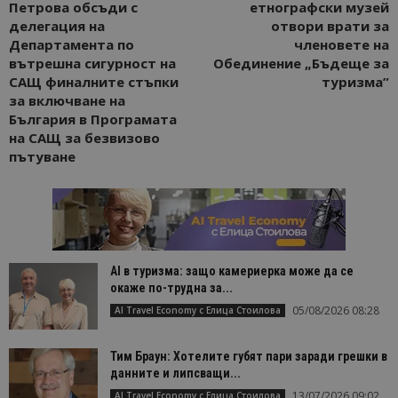
Петрова обсъди с
етнографски музей
делегация на
отвори врати за
Департамента по
членовете на
вътрешна сигурност на
Обединение „Бъдеще за
САЩ финалните стъпки
туризма”
за включване на
България в Програмата
на САЩ за безвизово
пътуване
AI в туризма: защо камериерка може да се
окаже по-трудна за...
05/08/2026 08:28
AI Travel Economy с Елица Стоилова
Тим Браун: Хотелите губят пари заради грешки в
данните и липсващи...
13/07/2026 09:02
AI Travel Economy с Елица Стоилова