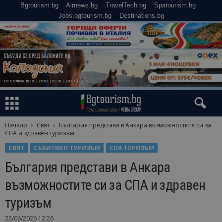
Bgtourism.bg
Airnews.bg
TravelTech.bg
Spatourism.bg
Jobs.bgtourism.bg
Destinations.bg
Начало
Свят
България представи в Анкара възможностите си за
СПА и здравен туризъм
СВЯТ
СЪБИТИЕН ТУРИЗЪМ
СПА ТУРИЗЪМ
България представи в Анкара
възможностите си за СПА и здравен
туризъм
23/06/2026 12:26