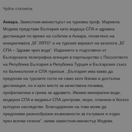
Чуйте статията:
Анкара.
Заместник-министърът на туризма проф. Мариела
Модева представи България като водеща СПА и здравна
дестинация по време на събитие в Анкара, посветено на
инициативата „БГ ЛЯТО“ и на турския вариант на каталога „БГ
СПА – Здраве чрез вода“. Изданието е подготвено от
Българската телеграфна агенция в партньорство с Посолството
на Република България в Република Турция и Българския съюз
по балнеология и СПА туризъм. „България има какво да
предложи на турските гости не само като близка и достъпна
дестинация, но и като място за качествена почивка,
профилактика и грижа за здравето. Имаме минерални води,
модерни СПА и медикъл СПА центрове, море, планини и богато
културно наследство. Благодарение на това може да
предложим разнообразни възможности за пътуване и отдих
през всички сезони“, заяви заместник-министър Модева.