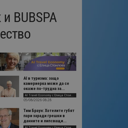
 и BUBSPA
ество
AI в туризма: защо
камериерка може да се
окаже по-трудна за...
AI Travel Economy с Елица Стоилова
05/08/2026 08:28
Тим Браун: Хотелите губят
пари заради грешки в
данните и липсващи...
AI Travel Economy с Елица Стоилова