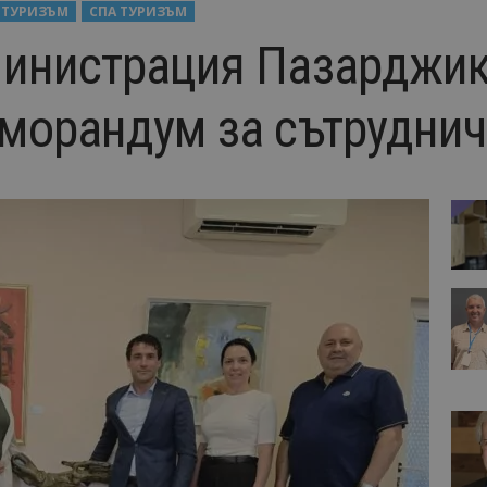
 ТУРИЗЪМ
СПА ТУРИЗЪМ
министрация Пазарджик
морандум за сътруднич