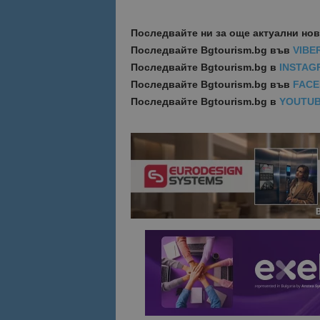
Име
Последвайте ни за още актуални но
Име
Последвайте
Bgtourism.bg във
VIBE
sc_is_visitor_uniq
is_visitor_unique
Последвайте
Bgtourism.bg в
INSTAG
Последвайте
Bgtourism.bg във
FAC
Последвайте
Bgtourism.bg в
YOUTU
is_unique
_ga_B09EBBY8PY
_ga_WXPDN4HSCV
_ga_FK650GXHRZ
_ga