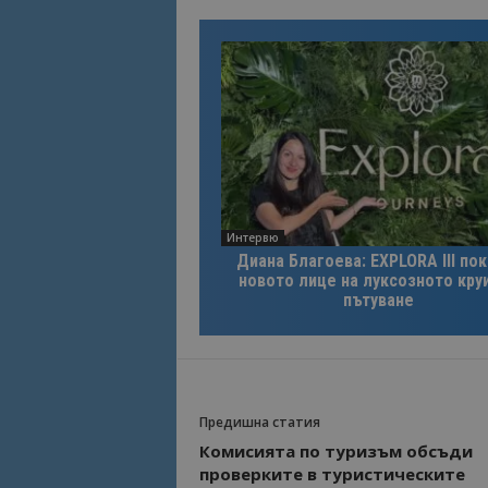
Интервю
Диана Благоева: EXPLORA III по
новото лице на луксозното кру
пътуване
Предишна статия
Комисията по туризъм обсъди
проверките в туристическите