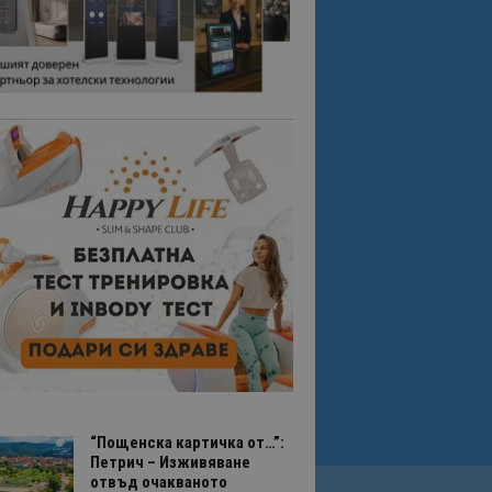
“Пощенска картичка от…”:
Петрич – Изживяване
отвъд очакваното