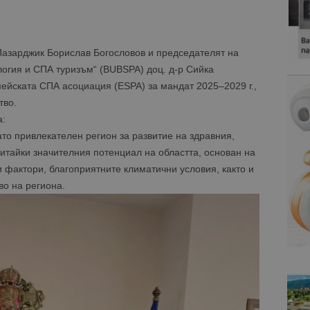
азарджик Борислав Богословов и председателят на
огия и СПА туризъм“ (BUBSPA) доц. д-р Сийка
пейската СПА асоциация (ESPA) за мандат 2025–2029 г.,
тво.
а:
то привлекателен регион за развитие на здравния,
итайки значителния потенциал на областта, основан на
 фактори, благоприятните климатични условия, както и
во на региона.