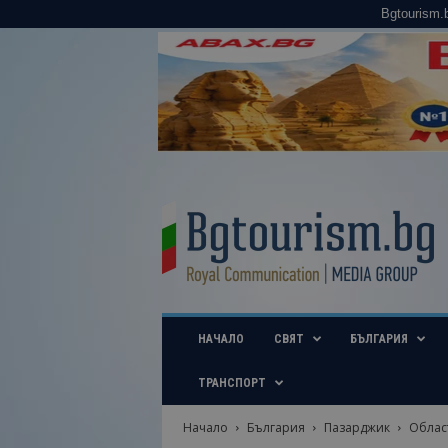
Bgtourism.
B
g
t
o
u
r
i
НАЧАЛО
СВЯТ
БЪЛГАРИЯ
s
m
.
ТРАНСПОРТ
b
g
Начало
България
Пазарджик
Облас
–