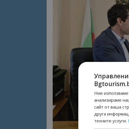
Управлени
Bgtourism.
Ние използваме 
анализираме на
сайт от ваша ст
друга информаци
техните услуги.