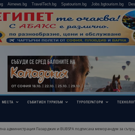
bg
Airnews.bg
TravelTech.bg
Spatourism.bg
Jobs.bgtourism.bg
Des
МЕСТА
СЪБИТИЕН ТУРИЗЪМ
ТУРОПЕРАТОРИ
ТЕХНОЛО
тна администрация Пазарджик и BUBSPA подписаха меморандум за сътру