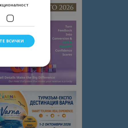
кционалност
ТЕ ВСИЧКИ
елско влизане и
тки.
омните съгласието
квитки на сайта.