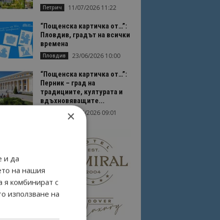
11/07/2026 11:22
Петрич
“Пощенска картичка от…”:
Пловдив, градът на всички
времена
23/06/2026 10:00
Пловдив
“Пощенска картичка от…”:
Перник – град на
традициите, културата и
вдъхновяващите...
×
17/06/2026 09:01
Перник
 и да
ето на нашия
а я комбинират с
то използване на