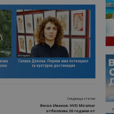
Интервю
казва
Галина Декова: Перник има потенциал
изно
за културна дестинация
Следваща статия
Веско Иванов: HVD Miramar
отбелязва 20 години от