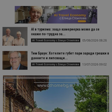
AI в туризма: защо камериерка може да се
окаже по-трудна за...
05/08/2026 08:28
AI Travel Economy с Елица Стоилова
Тим Браун: Хотелите губят пари заради грешки в
данните и липсващи...
13/07/2026 09:02
AI Travel Economy с Елица Стоилова