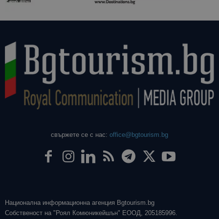
свържете се с нас:
office@bgtourism.bg
Национална информационна агенция Bgtourism.bg
Собственост на "Роял Комюникейшън" ЕООД, 205185996.