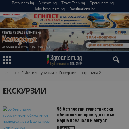
Bgtourism.bg
Airnews.bg
TravelTech.bg
Spatourism.bg
Jobs.bgtourism.bg
Destinations.bg
Начало
Събитиен туризъм
Екскурзии
страница 2
ЕКСКУРЗИИ
55 безплатни туристически
обиколки се проведоха във
Варна през юли и август
Екскурзии