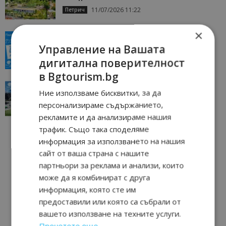
11/07/2026 11:22
Петрич
×
“Пощенска картичка от…”: Пловдив, градът на
всички времена
Управление на Вашата
23/06/2026 10:00
Пловдив
дигитална поверителност
в Bgtourism.bg
“Пощенска картичка от…”: Перник – град на
Ние използваме бисквитки, за да
традициите, културата и вдъхновяващите...
персонализираме съдържанието,
17/06/2026 09:01
Перник
рекламите и да анализираме нашия
трафик. Също така споделяме
информация за използването на нашия
сайт от ваша страна с нашите
партньори за реклама и анализи, които
може да я комбинират с друга
информация, която сте им
предоставили или която са събрали от
вашето използване на техните услуги.
Прочетете още