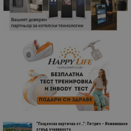
“Пощенска картичка от…”: Петрич – Изживяване
отвъд очакваното