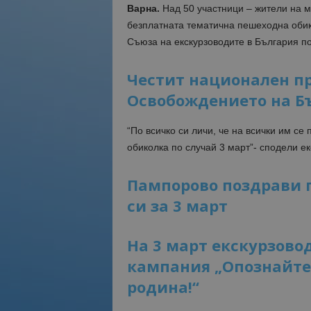
Варна.
Над 50 участници – жители на мо
безплатната тематична пешеходна обик
Съюза на екскурзоводите в България по
Честит национален пр
Освобождението на Б
“По всичко си личи, че на всички им се 
обиколка по случай 3 март”- сподели е
Пампорово поздрави п
си за 3 март
На 3 март екскурзово
кампания „Опознайте 
родина!“