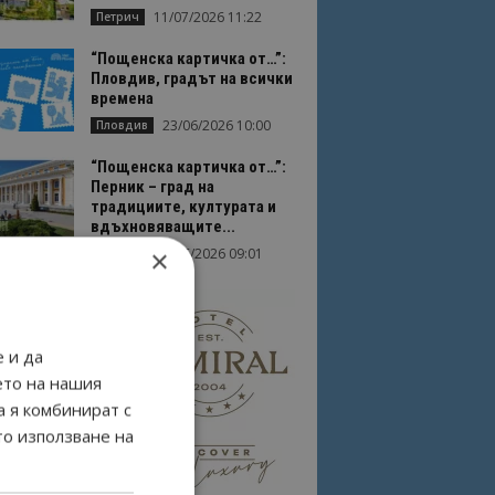
11/07/2026 11:22
Петрич
“Пощенска картичка от…”:
Пловдив, градът на всички
времена
23/06/2026 10:00
Пловдив
“Пощенска картичка от…”:
Перник – град на
традициите, културата и
вдъхновяващите...
×
17/06/2026 09:01
Перник
 и да
ето на нашия
а я комбинират с
то използване на