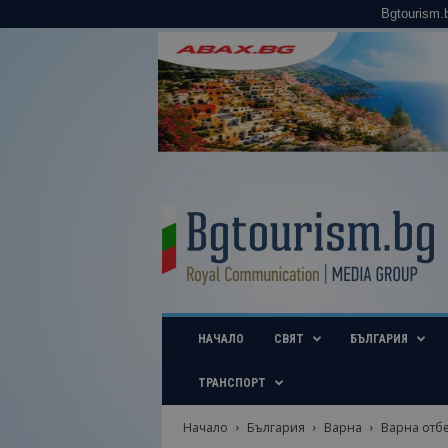
Bgtourism.
B
g
t
o
u
r
i
НАЧАЛО
СВЯТ
БЪЛГАРИЯ
s
m
.
ТРАНСПОРТ
b
g
Начало
България
Варна
Варна отбе
–