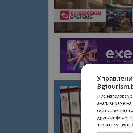
Управлени
Bgtourism.
Ние използваме 
анализираме на
сайт от ваша ст
друга информаци
техните услуги.