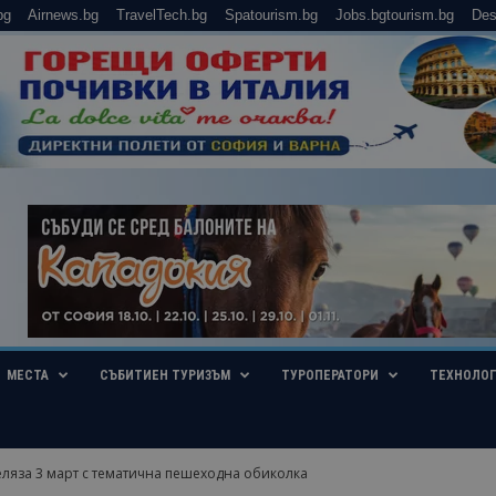
bg
Airnews.bg
TravelTech.bg
Spatourism.bg
Jobs.bgtourism.bg
Des
МЕСТА
СЪБИТИЕН ТУРИЗЪМ
ТУРОПЕРАТОРИ
ТЕХНОЛО
ляза 3 март с тематична пешеходна обиколка