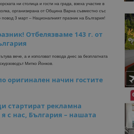
рската ни столица и гости на града, взеха участие в
олка, организирана от Община Варна съвместно със
 повод 3 март – Националният празник на България!
азник! Отбелязваме 143 г. от
ългария
пътува вече, а и използват повода днес за безплатната
кскурзоводът Митко Йонков.
о оригинален начин гостите
ди стартират рекламна
я с нас, България – нашата