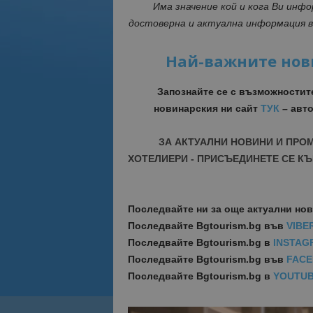
Има значение кой и кога Ви инф
достоверна и актуална информация 
Най-важните нов
Запознайте се с възможностит
новинарския ни сайт
ТУК
– авто
ЗА АКТУАЛНИ НОВИНИ И ПРО
ХОТЕЛИЕРИ - ПРИСЪЕДИНЕТЕ СЕ КЪ
Последвайте ни за още актуални но
Последвайте
Bgtourism.bg във
VIBE
Последвайте
Bgtourism.bg в
INSTAG
Последвайте
Bgtourism.bg във
FAC
Последвайте
Bgtourism.bg в
YOUTU