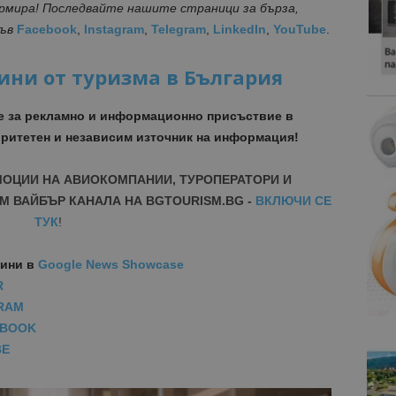
ормира! Последвайте нашите страници за бърза,
във
Facebook
,
Instagram
,
Telegram
,
LinkedIn
,
YouTube
.
ини от туризма в България
е за рекламно и информационно присъствие в
ритетен и независим източник на информация!
МОЦИИ НА АВИОКОМПАНИИ, ТУРОПЕРАТОРИ И
М ВАЙБЪР КАНАЛА НА BGTOURISM.BG -
ВКЛЮЧИ СЕ
ТУК
!
вини
в
Google News Showcase
R
RAM
EBOOK
BE