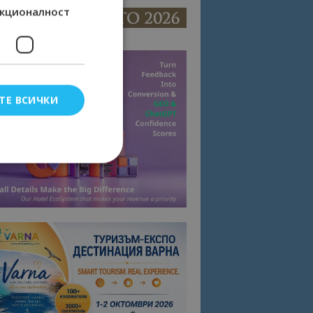
кционалност
ТЕ ВСИЧКИ
елско влизане и
тки.
омните съгласието
квитки на сайта.