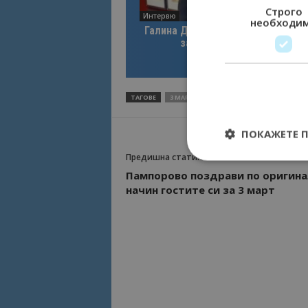
Строго
Интервю
необходи
Галина Декова: Перник има поте
за културна дестинация
ТАГОВЕ
3 МАРТ
ВАРНА
ОБЩИНА ВАРНА
ПОКАЖЕТЕ 
Предишна статия
Пампорово поздрави по оригина
начин гостите си за 3 март
Строго необходимит
управление на акау
Име
cookie_notice_acc