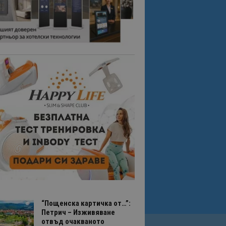
“Пощенска картичка от…”:
Петрич – Изживяване
отвъд очакваното