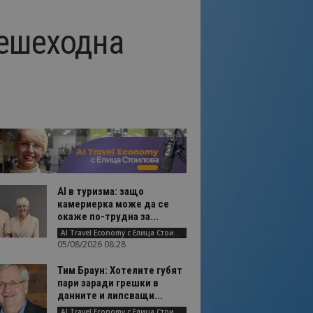
пешеходна
AI в туризма: защо
камериерка може да се
окаже по-трудна за...
AI Travel Economy с Елица Стоилова
05/08/2026 08:28
Тим Браун: Хотелите губят
пари заради грешки в
данните и липсващи...
AI Travel Economy с Елица Стоилова