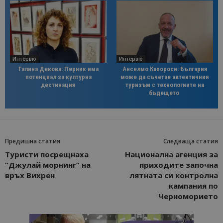
Интервю
Интервю
Галина Декова: Перник има
Анселмо Капороси: България
потенциал за културна
може да съчетае автентичния
дестинация
туризъм с технологиите на
бъдещето
Предишна статия
Следваща статия
Туристи посрещнаха
Национална агенция за
“Джулай морнинг” на
приходите започна
връх Вихрен
лятната си контролна
кампания по
Черноморието