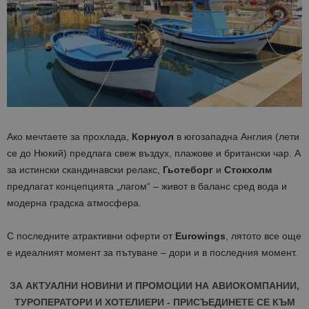
Ако мечтаете за прохлада,
Корнуол
в югозападна Англия (лети
се до Нюкий) предлага свеж въздух, плажове и британски чар. А
за истински скандинавски релакс,
Гьотеборг
и
Стокхолм
предлагат концепцията „лагом“ – живот в баланс сред вода и
модерна градска атмосфера.
С последните атрактивни оферти от
Eurowings
, лятото все още
е идеалният момент за пътуване – дори и в последния момент.
ЗА АКТУАЛНИ НОВИНИ И ПРОМОЦИИ НА АВИОКОМПАНИИ,
ТУРОПЕРАТОРИ И ХОТЕЛИЕРИ - ПРИСЪЕДИНЕТЕ СЕ КЪМ