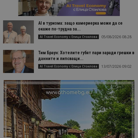
AI в туризма: защо камериерка може да се
окаже по-трудна за...
05/08/2026 08:28
AI Travel Economy с Елица Стоилова
Тим Браун: Хотелите губят пари заради грешки в
данните и липсващи...
13/07/2026 09:02
AI Travel Economy с Елица Стоилова