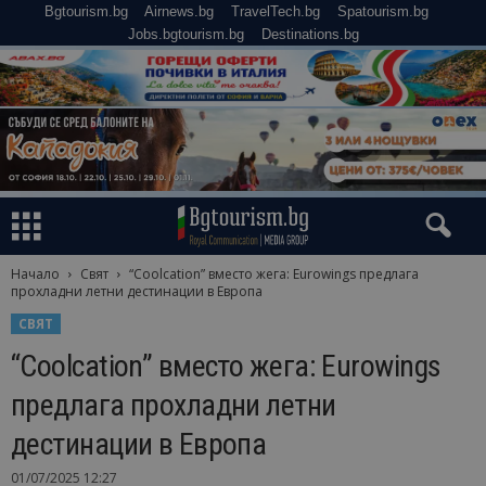
Bgtourism.bg
Airnews.bg
TravelTech.bg
Spatourism.bg
Jobs.bgtourism.bg
Destinations.bg
Начало
Свят
“Coolcation” вместо жега: Eurowings предлага
прохладни летни дестинации в Европа
СВЯТ
“Coolcation” вместо жега: Eurowings
предлага прохладни летни
дестинации в Европа
01/07/2025 12:27