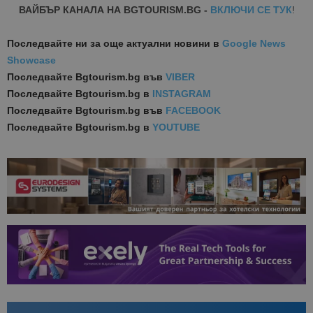
ВАЙБЪР КАНАЛА НА BGTOURISM.BG -
ВКЛЮЧИ СЕ ТУК
!
Последвайте ни за още актуални новини
в
Google News
Showcase
Последвайте
Bgtourism.bg във
VIBER
Последвайте
Bgtourism.bg в
INSTAGRAM
Последвайте
Bgtourism.bg във
FACEBOOK
Последвайте
Bgtourism.bg в
YOUTUBE