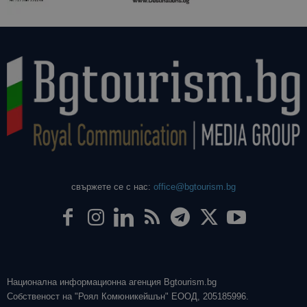
свържете се с нас:
office@bgtourism.bg
Национална информационна агенция Bgtourism.bg
Собственост на "Роял Комюникейшън" ЕООД, 205185996.