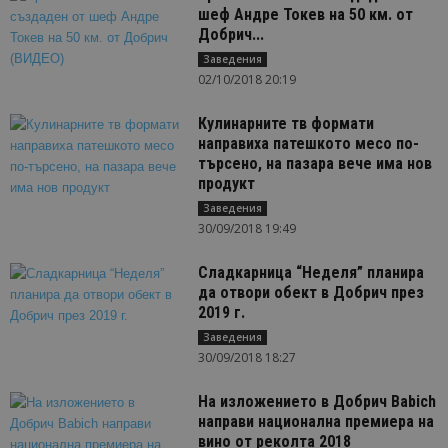
шеф Андре Токев на 50 км. от
Добрич...
Заведения
02/10/2018 20:19
Кулинарните тв формати
направиха патешкото месо по-
търсено, на пазара вече има нов
продукт
Заведения
30/09/2018 19:49
Сладкарница “Неделя” планира
да отвори обект в Добрич през
2019 г.
Заведения
30/09/2018 18:27
На изложението в Добрич Babich
направи национална премиера на
вино от реколта 2018