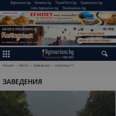
Bgtourism.bg
Airnews.bg
TravelTech.bg
Spatourism.bg
Jobs.bgtourism.bg
Destinations.bg
Начало
Места
Заведения
страница 17
ЗАВЕДЕНИЯ