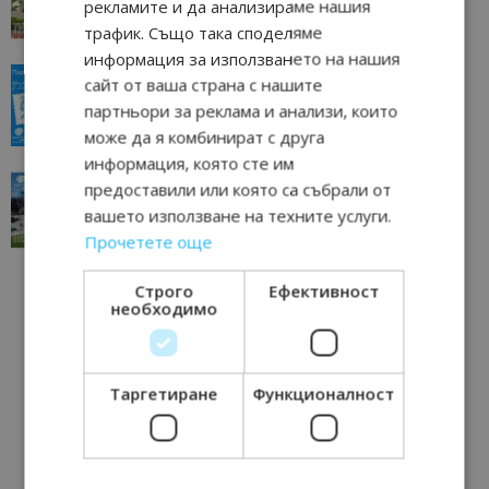
рекламите и да анализираме нашия
11/07/2026 11:22
Петрич
трафик. Също така споделяме
информация за използването на нашия
“Пощенска картичка от…”: Пловдив, градът на
сайт от ваша страна с нашите
всички времена
партньори за реклама и анализи, които
23/06/2026 10:00
Пловдив
може да я комбинират с друга
информация, която сте им
“Пощенска картичка от…”: Перник – град на
предоставили или която са събрали от
традициите, културата и вдъхновяващите...
вашето използване на техните услуги.
17/06/2026 09:01
Перник
Прочетете още
Строго
Ефективност
необходимо
Таргетиране
Функционалност