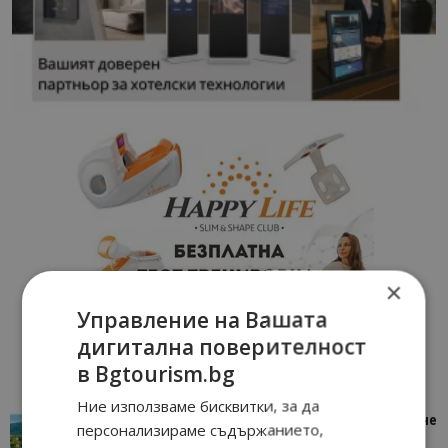
×
Управление на Вашата
дигитална поверителност
в Bgtourism.bg
Ние използваме бисквитки, за да
“Пощенска картичка от…”: Петрич – Изживяване
персонализираме съдържанието,
отвъд очакваното