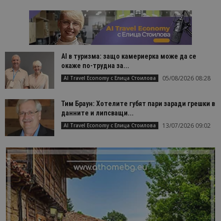
AI в туризма: защо камериерка може да се
окаже по-трудна за...
05/08/2026 08:28
AI Travel Economy с Елица Стоилова
Тим Браун: Хотелите губят пари заради грешки в
данните и липсващи...
13/07/2026 09:02
AI Travel Economy с Елица Стоилова