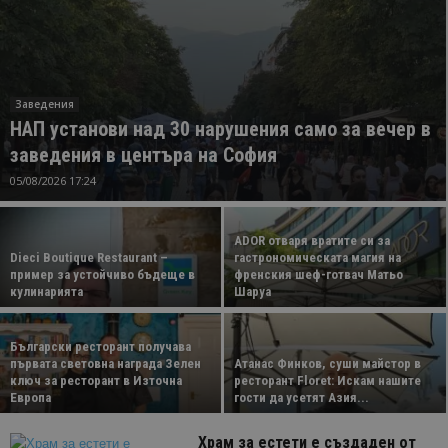
Заведения
НАП установи над 30 нарушения само за вечер в
заведения в центъра на София
05/08/2026 17:24
ADOR отваря вратите си за
Dieci Boutique Restaurant –
гастрономическата магия на
пример за устойчиво бъдеще в
френския шеф-готвач Матьо
кулинарията
Шаруа
Български ресторант получава
първата световна награда Зелен
Атанас Финков, суши майстор в
ключ за ресторант в Източна
ресторант Floret: Искам нашите
Европа
гости да усетят Азия...
Храм за естети е създаден от