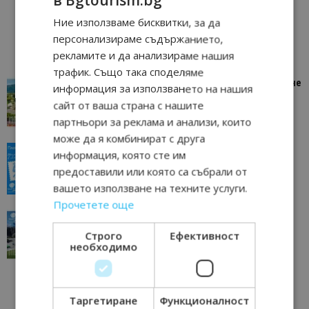
в Bgtourism.bg
Ние използваме бисквитки, за да
персонализираме съдържанието,
рекламите и да анализираме нашия
трафик. Също така споделяме
“Пощенска картичка от…”: Петрич – Изживяване
информация за използването на нашия
отвъд очакваното
сайт от ваша страна с нашите
11/07/2026 11:22
Петрич
партньори за реклама и анализи, които
може да я комбинират с друга
“Пощенска картичка от…”: Пловдив, градът на
информация, която сте им
всички времена
предоставили или която са събрали от
23/06/2026 10:00
Пловдив
вашето използване на техните услуги.
Прочетете още
“Пощенска картичка от…”: Перник – град на
традициите, културата и вдъхновяващите...
Строго
Ефективност
необходимо
17/06/2026 09:01
Перник
Таргетиране
Функционалност