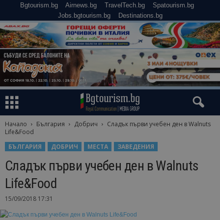
Bgtourism.bg
Airnews.bg
TravelTech.bg
Spatourism.bg
Jobs.bgtourism.bg
Destinations.bg
Начало
България
Добрич
Сладък първи учебен ден в Walnuts
Life&Food
БЪЛГАРИЯ
ДОБРИЧ
МЕСТА
ЗАВЕДЕНИЯ
Сладък първи учебен ден в Walnuts
Life&Food
15/09/2018 17:31