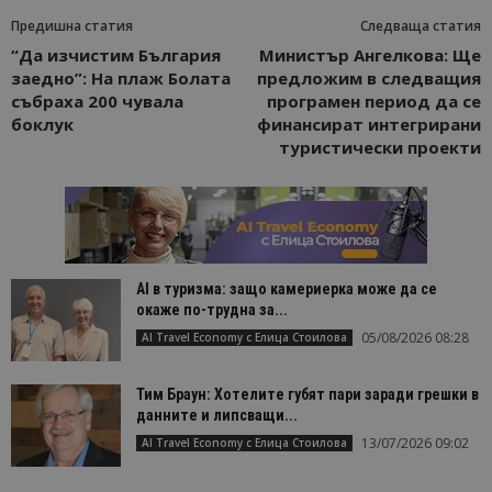
Предишна статия
Следваща статия
“Да изчистим България
Министър Ангелкова: Ще
заедно”: На плаж Болата
предложим в следващия
събраха 200 чувала
програмен период да се
боклук
финансират интегрирани
туристически проекти
AI в туризма: защо камериерка може да се
окаже по-трудна за...
05/08/2026 08:28
AI Travel Economy с Елица Стоилова
Тим Браун: Хотелите губят пари заради грешки в
данните и липсващи...
13/07/2026 09:02
AI Travel Economy с Елица Стоилова