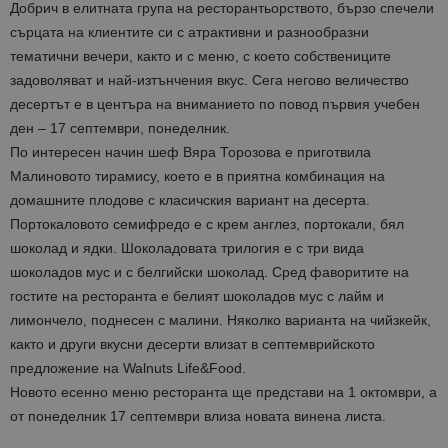
Добрич в елитната група на ресторантьорството, бързо спечели
сърцата на клиентите си с атрактивни и разнообразни
тематични вечери, както и с меню, с което собствениците
задоволяват и най-изтънчения вкус. Сега негово величество
десертът е в центъра на вниманието по повод първия учебен
ден – 17 септември, понеделник.
По интересен начин шеф Вяра Торозова е приготвила
Малиновото тирамису, което е в приятна комбинация на
домашните плодове с класичския вариант на десерта.
Портокаловото семифредо е с крем англез, портокали, бял
шоколад и ядки. Шоколадовата трилогия е с три вида
шоколадов мус и с белгийски шоколад. Сред фаворитите на
гостите на ресторанта е белият шоколадов мус с лайм и
лимончело, поднесен с малини. Няколко варианта на чийзкейк,
както и други вкусни десерти влизат в септемврийското
предложение на Walnuts Life&Food.
Новото есенно меню ресторанта ще представи на 1 октомври, а
от понеделник 17 септември влиза новата винена листа.