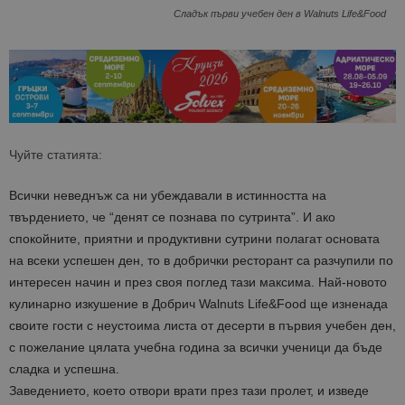
Сладък първи учебен ден в Walnuts Life&Food
Чуйте статията:
Всички неведнъж са ни убеждавали в истинността на
твърдението, че “денят се познава по сутринта”. И ако
спокойните, приятни и продуктивни сутрини полагат основата
на всеки успешен ден, то в добрички ресторант са разчупили по
интересен начин и през своя поглед тази максима. Най-новото
кулинарно изкушение в Добрич Walnuts Life&Food ще изненада
своите гости с неустоима листа от десерти в първия учебен ден,
с пожелание цялата учебна година за всички ученици да бъде
сладка и успешна.
Заведението, което отвори врати през тази пролет, и изведе