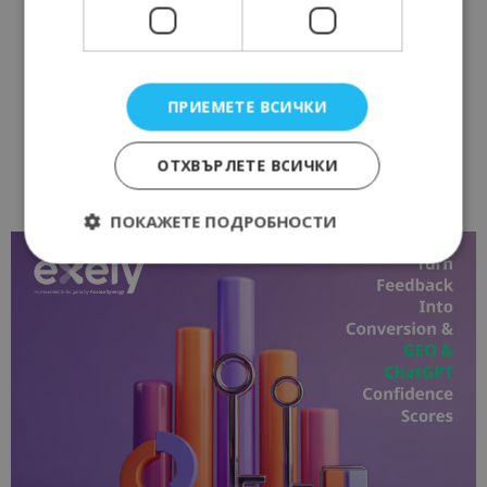
ПРИЕМЕТЕ ВСИЧКИ
ОТХВЪРЛЕТЕ ВСИЧКИ
ПОКАЖЕТЕ ПОДРОБНОСТИ
Строго необходимо
Ефективност
Таргетиране
Функционалност
Строго необходимите бисквитки позволяват
основната функционалност на уебсайта, като
потребителско влизане и управление на
акаунта. Уебсайтът не може да се използва
правилно без строго необходими бисквитки.
Доставчик
/
Валиден