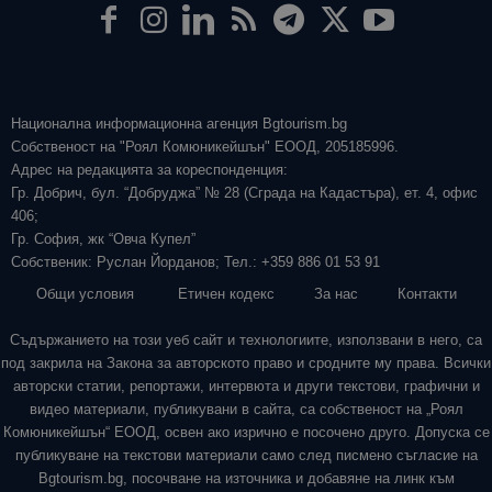
Национална информационна агенция Bgtourism.bg
Собственост на "Роял Комюникейшън" ЕООД, 205185996.
Адрес на редакцията за кореспонденция:
Гр. Добрич, бул. “Добруджа” № 28 (Сграда на Кадастъра), ет. 4, офис
406;
Гр. София, жк “Овча Купел”
Собственик: Руслан Йорданов; Тел.: +359 886 01 53 91
Общи условия
Етичен кодекс
За нас
Контакти
Съдържанието на този уеб сайт и технологиите, използвани в него, са
под закрила на Закона за авторското право и сродните му права. Всички
авторски статии, репортажи, интервюта и други текстови, графични и
видео материали, публикувани в сайта, са собственост на „Роял
Комюникейшън“ ЕООД, освен ако изрично е посочено друго. Допуска се
публикуване на текстови материали само след писмено съгласие на
Bgtourism.bg, посочване на източника и добавяне на линк към