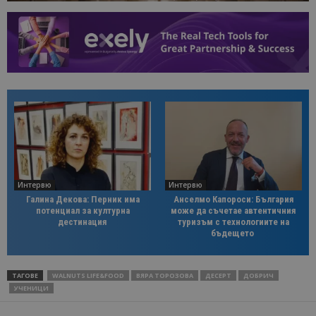
Интервю
Интервю
Галина Декова: Перник има
Анселмо Капороси: България
потенциал за културна
може да съчетае автентичния
дестинация
туризъм с технологиите на
бъдещето
ТАГОВЕ
WALNUTS LIFE&FOOD
ВЯРА ТОРОЗОВА
ДЕСЕРТ
ДОБРИЧ
УЧЕНИЦИ