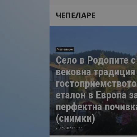
Н
ЧЕПЕЛАРЕ
а
й
-
в
а
ж
Чепеларе
н
Село в Родопите с
о
т
вековна традиция
о
о
гостоприемството
т
т
еталон в Европа з
у
р
перфектна почивк
и
(снимки)
з
м
а
23/09/2023 13:27
!