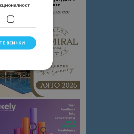
кционалност
вдъхновяващите...
17/06/2026 09:01
Перник
ТЕ ВСИЧКИ
елско влизане и
тки.
омните съгласието
квитки на сайта.