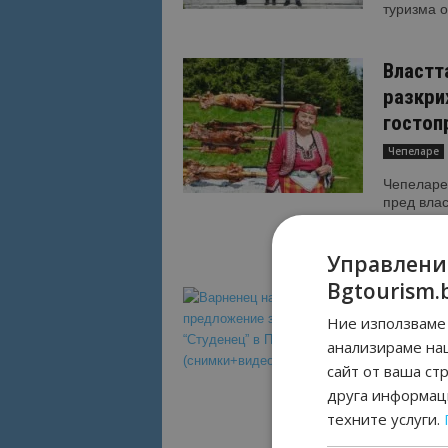
туризма о
Властт
разкри
гостоп
Чепеларе
Чепеларе.
пред влас
професио
за общинс
Управлени
Bgtourism.
Варнен
Ние използваме 
“Студе
анализираме на
Чепеларе
сайт от ваша ст
Пампоров
друга информаци
февруари,
техните услуги.
но избра 