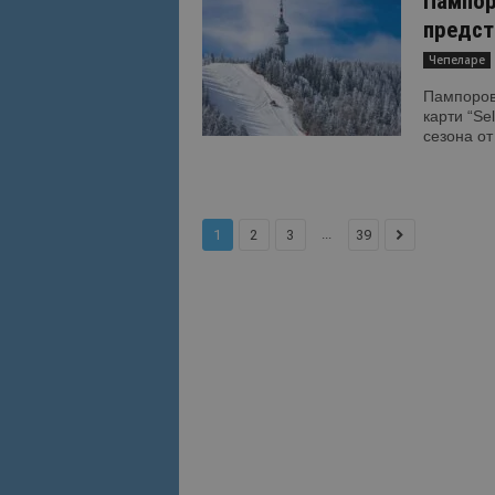
Пампор
предст
Име
Име
Чепеларе
sc_is_visitor_uniq
Пампоров
is_visitor_unique
карти “Se
сезона от
is_unique
...
1
2
3
39
_ga_B09EBBY8PY
_ga_WXPDN4HSCV
_ga_FK650GXHRZ
_ga