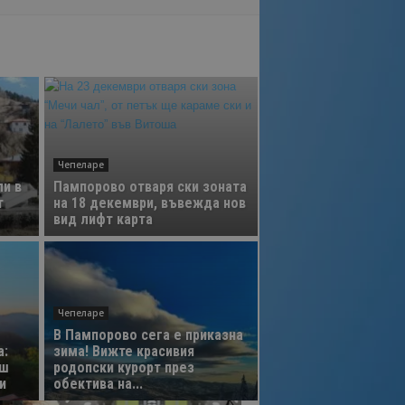
Чепеларе
и в
Пампорово отваря ски зоната
т
на 18 декември, въвежда нов
вид лифт карта
Чепеларе
В Пампорово сега е приказна
а:
зима! Вижте красивия
аш
родопски курорт през
и
обектива на...