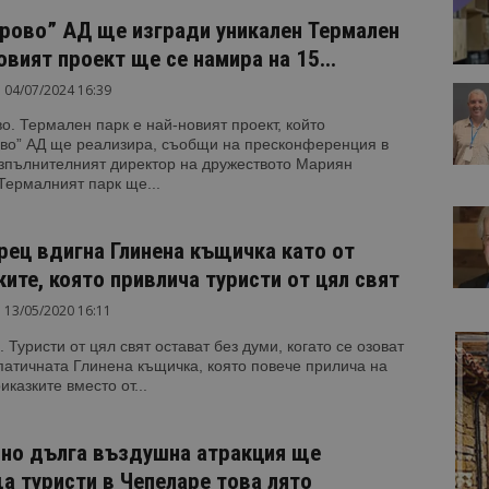
рово” АД ще изгради уникален Термален
овият проект ще се намира на 15...
04/07/2024 16:39
. Термален парк е най-новият проект, който
во” АД ще реализира, съобщи на пресконференция в
изпълнителният директор на дружеството Мариян
Термалният парк ще...
рец вдигна Глинена къщичка като от
ките, която привлича туристи от цял свят
13/05/2020 16:11
 Туристи от цял свят остават без думи, когато се озоват
атичната Глинена къщичка, която повече прилича на
иказките вместо от...
но дълга въздушна атракция ще
а туристи в Чепеларе това лято