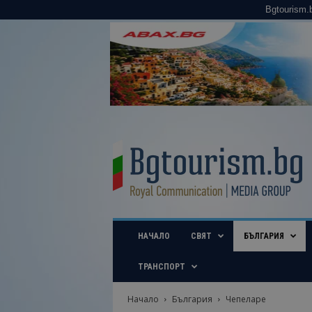
Bgtourism.
B
g
t
o
u
r
i
НАЧАЛО
СВЯТ
БЪЛГАРИЯ
s
m
.
ТРАНСПОРТ
b
g
Начало
България
Чепеларе
–