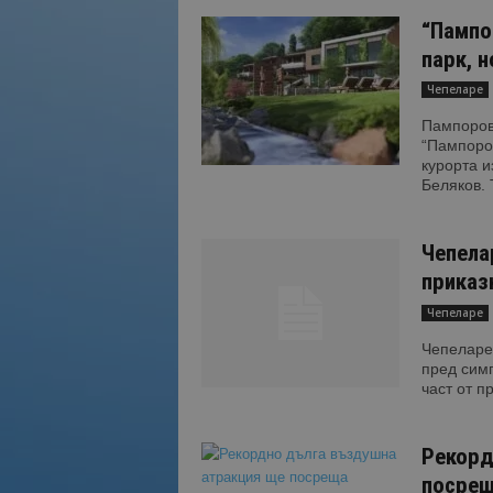
“Пампо
парк, н
Чепеларе
Пампорово
“Пампоро
курорта 
Беляков. 
Чепела
приказ
Чепеларе
Чепеларе.
пред симп
част от пр
Рекорд
посрещ