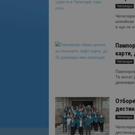
Чепеларе
Чепеларе.
алпийски 
и ще се н
Пампор
карти,
Чепеларе
Пампоров
Те могат 
декември.
Отборе
дестин
Чепеларе
Чепеларе
дестинаци