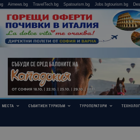
bg
Airnews.bg
TravelTech.bg
Spatourism.bg
Jobs.bgtourism.bg
Des
МЕСТА
СЪБИТИЕН ТУРИЗЪМ
ТУРОПЕРАТОРИ
ТЕХНОЛО