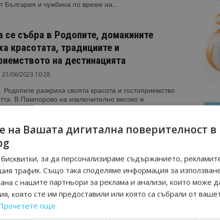
т България и чужбина по време на...
а се събра в Родопите, домакините
ха красотата, традициите и
риемството на дестинацията
21/06/2023 10:28
 Родопите разкриха своята красота и гостоприемство
тта. В Пампорово на изключително високо и
нално ниво се проведе заключителната конференция
ки мандат...
е на Вашата дигитална поверителност в
bg
ец направи предложение за брак на плац
бисквитки, за да персонализираме съдържанието, рекламите
нец” в Пампорово (снимки+видео)
шия трафик. Също така споделяме информация за използван
30/01/2022 20:43
рана с нашите партньори за реклама и анализи, които може д
о. Варненец недочака Деня на влюбените - 14
я, която сте им предоставили или която са събрали от ваше
 за да отправи предложение за брак на своята любима,
Прочетете още
едно от най-красивите места...