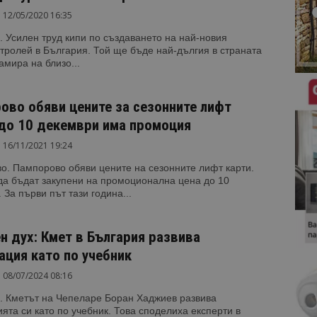
12/05/2020 16:35
 Усилен труд кипи по създаването на най-новия
тролей в България. Той ще бъде най-дългия в страната
амира на близо...
ово обяви цените за сезонните лифт
 до 10 декември има промоция
16/11/2021 19:24
о. Пампорово обяви цените на сезонните лифт карти.
да бъдат закупени на промоционална цена до 10
 За първи път тази година...
н дух: Кмет в България развива
ация като по учебник
08/07/2024 08:16
. Кметът на Чепеларе Боран Хаджиев развива
ята си като по учебник. Това споделиха експерти в