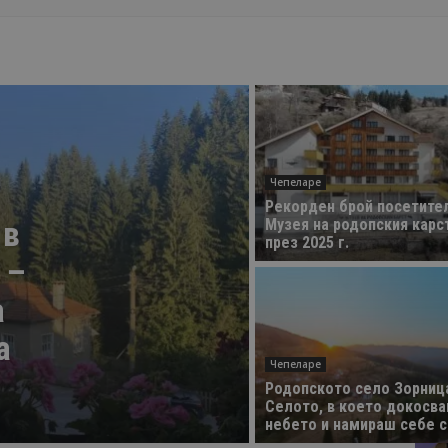
Чепеларе
Рекорден брой посетител
 в
Музея на родопския карс
през 2025 г.
 –
а
а
Чепеларе
Родопското село Зорниц
Селото, в което докосв
небето и намираш себе с