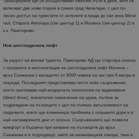
Трансферите ще се осъществяват няколко пъти в деня, като се
включват две нови спирки в самия град Чепеларе, с цел по-
лесен достъп на туристите от хотелите в града до ски зона Мечи
чал, Старата Автогара (ски център 1) и Малина (ски център 2) в
к.к. Пампорово.
Нов шестседалков лифт
За радост на всички туристи, Пампорово АД ще стартира сезона
с пускането в експлоатация на шестседалков лифт Малина –
връх Снежанка с капацитет от 3000 човека на час при 6 метра в
секунда. Последният представлява чисто ново съоръжение,
което притежава най-модерната технология на задвижване
(direct drive), значително намаление на шума, пътека за
подреждане на пътниците с цел по-голяма запълняемост на
седалките, което ще елиминира проблема с опашките дори и в
най-натоварените дни от сезона. Съоръжението ще позволи
комфорт и бързина при качване на пътниците до връх
Снежанка и е подходящо, както за начинаещите скиори, така и