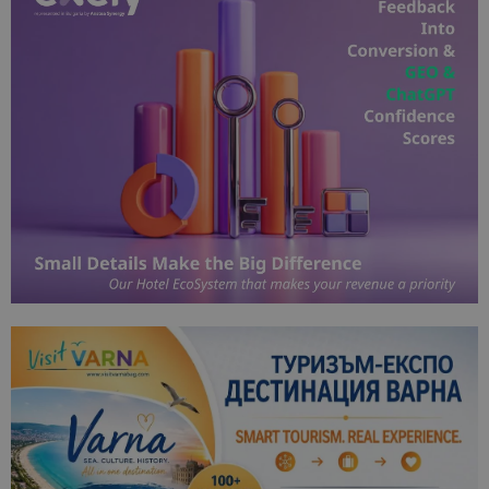
посетители
сесии и
кампании 
отчетите з
анализ на
сайтовете.