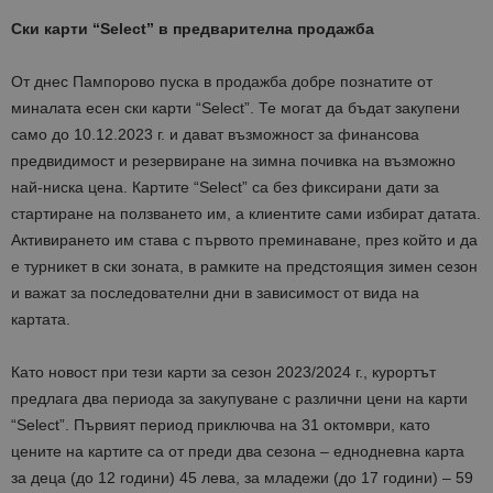
Ски карти
“Select”
в предварителна продажба
От днес Пампорово пуска в продажба добре познатите от
миналата есен ски карти “Select”. Те могат да бъдат закупени
само до 10.12.2023 г. и дават възможност за финансова
предвидимост и резервиране на зимна почивка на възможно
най-ниска цена. Картите “Select” са без фиксирани дати за
стартиране на ползването им, а клиентите сами избират датата.
Активирането им става с първото преминаване, през който и да
е турникет в ски зоната, в рамките на предстоящия зимен сезон
и важат за последователни дни в зависимост от вида на
картата.
Като новост при тези карти за сезон 2023/2024 г., курортът
предлага два периода за закупуване с различни цени на карти
“Select”. Първият период приключва на 31 октомври, като
цените на картите са от преди два сезона – еднодневна карта
за деца (до 12 години) 45 лева, за младежи (до 17 години) – 59