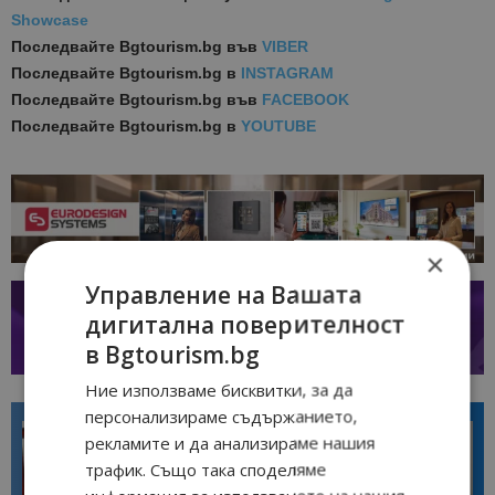
Showcase
Последвайте
Bgtourism.bg във
VIBER
Последвайте
Bgtourism.bg в
INSTAGRAM
Последвайте
Bgtourism.bg във
FACEBOOK
Последвайте
Bgtourism.bg в
YOUTUBE
×
Управление на Вашата
дигитална поверителност
в Bgtourism.bg
Ние използваме бисквитки, за да
персонализираме съдържанието,
рекламите и да анализираме нашия
трафик. Също така споделяме