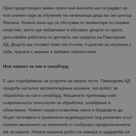
През предстоящия зимен сезон най-малките ще се радват на
нов снежен парк за обучение на начинаещи деца на ски център
Малина. Новата зона ще се обслужва от аниматори по снежни
спортове, които ще забавляват и обучават децата по групи,
допълвайки работата на детската ски градина на Пампорово
АД. Децата ще ползват нова ски пътека, пързалка за спускане с
туби, трасета с виражи и забавни препятствия.
Нов сервиз за ски и сноуборд
С цел подобряване на услугите за своите гости, Пампорово АД
придоби напълно автоматизирана машина, тип робот, за
обработка на ски и сноуборд. Машината притежава най-
съвременната технология за обработка, шлайфане и
обкантване. Новият сервиз позволява ските и бордовете да
бъдат заточвани и променяни индивидуално под различен ъгъл
спрямо желанието на клиентите и съобразно предпочитанията
им за каране. Новата машина робот се намира в гардероба на