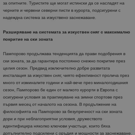
за опитните. Туристите ще могат истински да се насладят на
черните и червени северни писти в курорта, подсигурени с
надеждна система за изкуствено заснежаване.
Разширяване на системата за изкуствен сняг с максимално
покритие на ски зоната
Пампорово продължава тенденцията да прави подобрения в
ски зоната, за да гарантира постоянно снежно покритие през
целия сезон. Предвид изключително добре развитата
инсталация за изкуствен сняг, чиято ефективност пролича през
много от изминалите години и най-вече през миналогодишния
сезон, Пампорово бе един от малкото курорти в Европа с
осигурени условия за практикуване на зимни спортове през
първия месец от началото на сезона. В продължение на
философията на Пампорово за безупречност на ски зоната
дори и при неблагоприятни условия, дружеството
идентифицира няколко ключови участъци, които бяха
допълнително подсилени с оръдия и мощности за заснежаване.