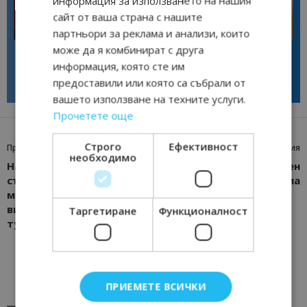
информация за използването на нашия
сайт от ваша страна с нашите
партньори за реклама и анализи, които
Интервю
Интервю
може да я комбинират с друга
Галина Декова: Перник има
Анселмо Капороси: България
потенциал за културна
може да съчетае автентичния
информация, която сте им
дестинация
туризъм с технологиите на
предоставили или която са събрали от
бъдещето
вашето използване на техните услуги.
Прочетете още
Строго
Ефективност
Предишна статия
Следваща статия
необходимо
Насърчава се
27 септември е Световен
сътрудничеството
ден на туризма
между българския и
виетнамския
Таргетиране
Функционалност
туристически бизнес
ПРИЕМЕТЕ ВСИЧКИ