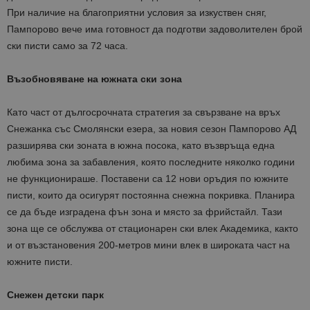
При наличие на благоприятни условия за изкуствен сняг,
Пампорово вече има готовност да подготви задоволителен брой
ски писти само за 72 часа.
Възобновяване на южната ски зона
Като част от дългосрочната стратегия за свързване на връх
Снежанка със Смолянски езера, за новия сезон Пампорово АД
разширява ски зоната в южна посока, като възвръща една
любима зона за забавления, която последните няколко години
не функционираше. Поставени са 12 нови оръдия по южните
писти, които да осигурят постоянна снежна покривка. Планира
се да бъде изградена фън зона и място за фрийстайл. Тази
зона ще се обслужва от стационарен ски влек Академика, както
и от възстановения 200-метров мини влек в широката част на
южните писти.
Снежен детски парк