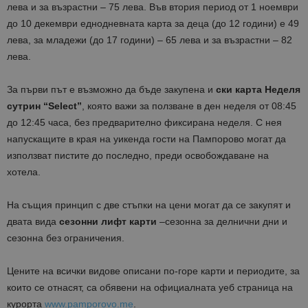
лева и за възрастни – 75 лева. Във втория период от 1 ноември
до 10 декември еднодневната карта за деца (до 12 години) е 49
лева, за младежи (до 17 години) – 65 лева и за възрастни – 82
лева.
За първи път е възможно да бъде закупена и
ски карта Неделя
сутрин “Select”
, която важи за ползване в ден неделя от 08:45
до 12:45 часа, без предварително фиксирана неделя. С нея
напускащите в края на уикенда гости на Пампорово могат да
използват пистите до последно, преди освобождаване на
хотела.
На същия принцип с две стъпки на цени могат да се закупят и
двата вида
сезонни лифт карти
–сезонна за делнични дни и
сезонна без ограничения.
Цените на всички видове описани по-горе карти и периодите, за
които се отнасят, са обявени на официалната уеб страница на
курорта
www.pamporovo.me
.