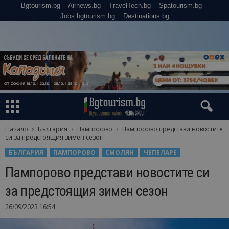
Bgtourism.bg
Airnews.bg
TravelTech.bg
Spatourism.bg
Jobs.bgtourism.bg
Destinations.bg
Начало
България
Пампорово
Пампорово представи новостите
си за предстоящия зимен сезон
БЪЛГАРИЯ
ПАМПОРОВО
СМОЛЯН
ЧЕПЕЛАРЕ
Пампорово представи новостите си
за предстоящия зимен сезон
26/09/2023 16:54