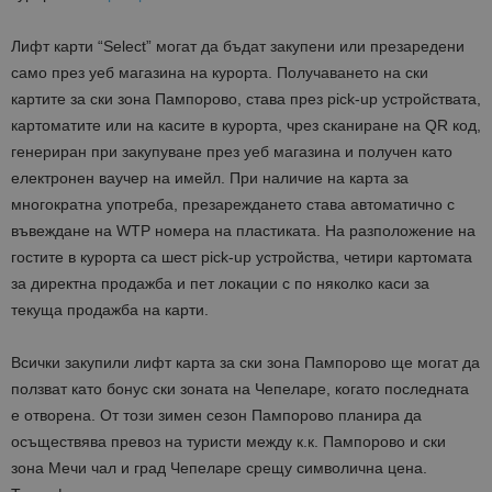
Лифт карти “Select” могат да бъдат закупени или презаредени
само през уеб магазина на курорта. Получаването на ски
картите за ски зона Пампорово, става през pick-up устройствата,
картоматите или на касите в курорта, чрез сканиране на QR код,
генериран при закупуване през уеб магазина и получен като
електронен ваучер на имейл. При наличие на карта за
многократна употреба, презареждането става автоматично с
въвеждане на WTP номера на пластиката. На разположение на
гостите в курорта са шест pick-up устройства, четири картомата
за директна продажба и пет локации с по няколко каси за
текуща продажба на карти.
Всички закупили лифт карта за ски зона Пампорово ще могат да
ползват като бонус ски зоната на Чепеларе, когато последната
е отворена. От този зимен сезон Пампорово планира да
осъществява превоз на туристи между к.к. Пампорово и ски
зона Мечи чал и град Чепеларе срещу символична цена.