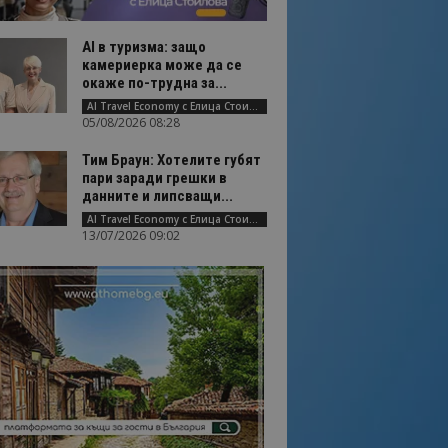
AI в туризма: защо
камериерка може да се
окаже по-трудна за...
AI Travel Economy с Елица Стоилова
05/08/2026 08:28
Тим Браун: Хотелите губят
пари заради грешки в
данните и липсващи...
AI Travel Economy с Елица Стоилова
13/07/2026 09:02