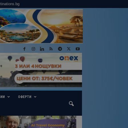
tinations.bg
ГИИ
ОФЕРТИ