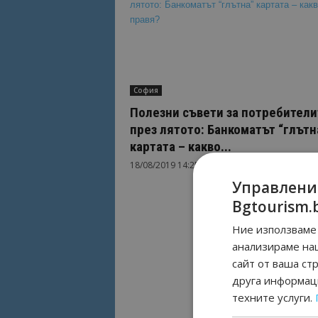
София
Полезни съвети за потребители
през лятото: Банкоматът “глътн
картата – какво...
18/08/2019 14:25
Управлени
Bgtourism.
Ние използваме 
анализираме на
сайт от ваша ст
друга информаци
техните услуги.