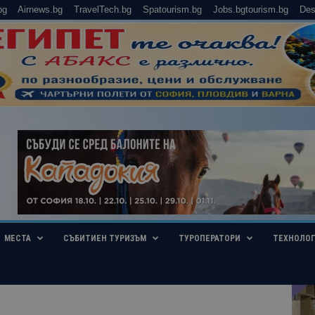
bg
Airnews.bg
TravelTech.bg
Spatourism.bg
Jobs.bgtourism.bg
Des
МЕСТА
СЪБИТИЕН ТУРИЗЪМ
ТУРОПЕРАТОРИ
ТЕХНОЛО