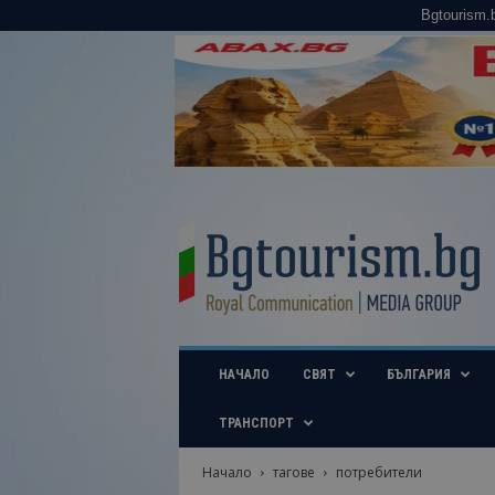
Bgtourism.
B
g
t
o
u
r
i
НАЧАЛО
СВЯТ
БЪЛГАРИЯ
s
m
.
ТРАНСПОРТ
b
g
Начало
тагове
потребители
–