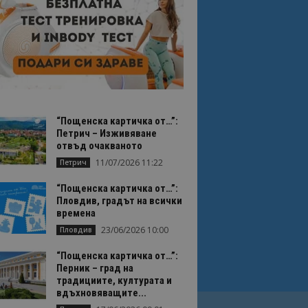
“Пощенска картичка от…”:
Петрич – Изживяване
отвъд очакваното
11/07/2026 11:22
Петрич
“Пощенска картичка от…”:
Пловдив, градът на всички
времена
23/06/2026 10:00
Пловдив
“Пощенска картичка от…”:
Перник – град на
традициите, културата и
вдъхновяващите...