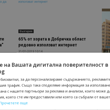
България
те
65% от хората в Добричка област
а”
редовно използват интернет
31/01/2019 10:14
е на Вашата дигитална поверителност в
bg
бисквитки, за да персонализираме съдържанието, рекламите
шия трафик. Също така споделяме информация за използван
рана с нашите партньори за реклама и анализи, които може д
я, която сте им предоставили или която са събрали от ваше
Прочетете още