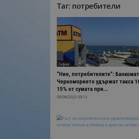
Таг: потребители
Н
а
й
-
в
а
ж
н
о
София
т
о
“Ние, потребителите”: Банкомат
о
Черноморието удържат такса 1
т
15% от сумата при...
т
09/08/2023 09:13
у
р
и
з
м
а
!