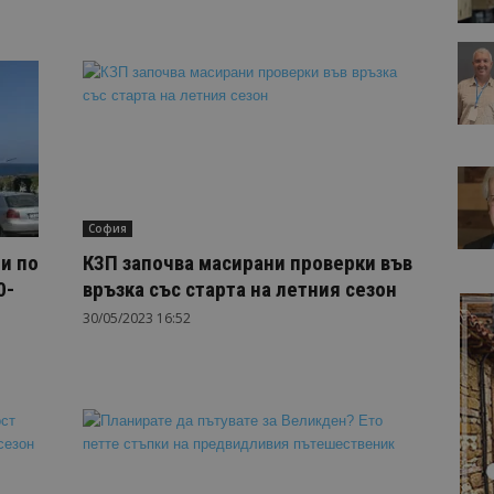
София
и по
КЗП започва масирани проверки във
0-
връзка със старта на летния сезон
30/05/2023 16:52