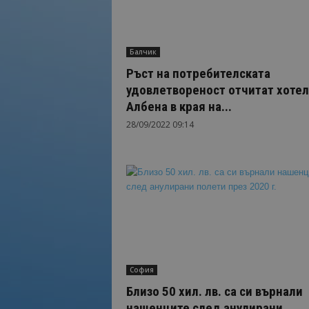
Балчик
Ръст на потребителската
удовлетвореност отчитат хотел
Албена в края на...
28/09/2022 09:14
София
Близо 50 хил. лв. са си върнали
нашенците след анулирани