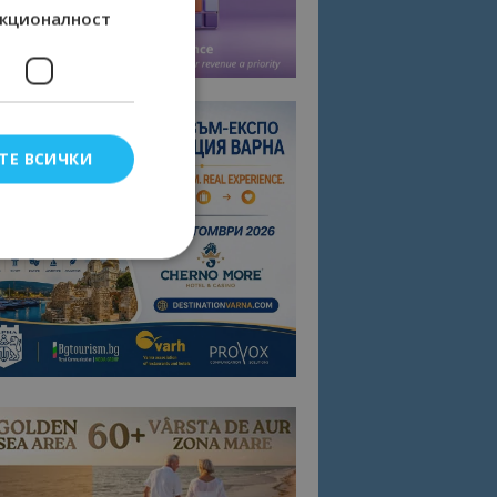
кционалност
ТЕ ВСИЧКИ
елско влизане и
тки.
омните съгласието
квитки на сайта.