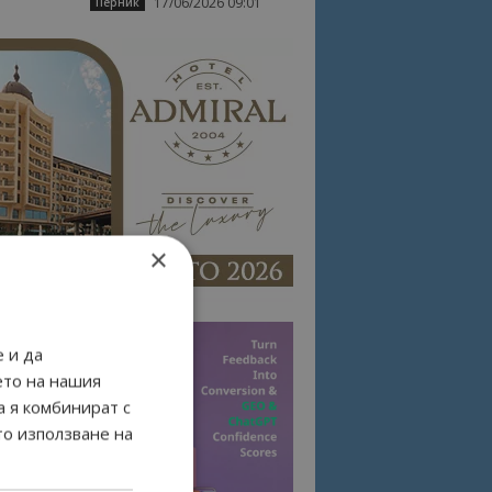
17/06/2026 09:01
Перник
×
 и да
ето на нашия
а я комбинират с
то използване на