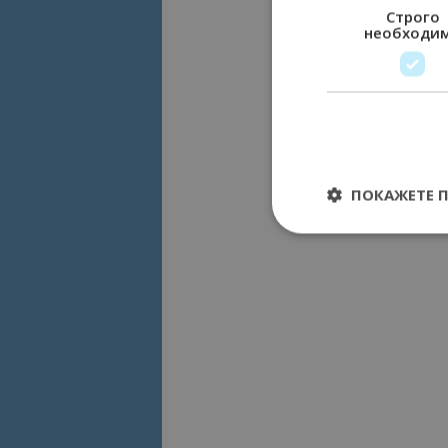
Строго
необходи
ПОКАЖЕТЕ 
Строго необходимит
управление на акау
Име
cookie_notice_acc