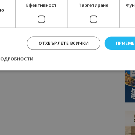
Ефективност
Таргетиране
Фун
мо
ОТХВЪРЛЕТЕ ВСИЧКИ
ПРИЕМЕ
ПОДРОБНОСТИ
Строго необходимо
Ефективност
Таргетиране
Функционалност
е бисквитки позволяват основната функционалност на уебсайта, като потребит
нта. Уебсайтът не може да се използва правилно без строго необходими бискви
Доставчик
/
Валиден
Описание
Домейн
до
epted
lisandraramos.com
7 дни
Тази бисквитка се използва, за да зап
bgtourism.bg
на потребителя за използването на бис