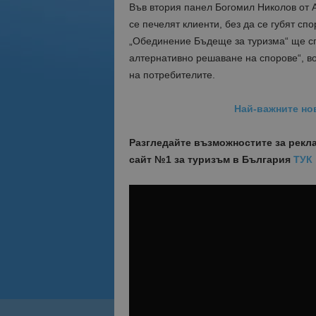
Във втория панел Богомил Николов от 
се печелят клиенти, без да се губят сп
„Обединение Бъдеще за туризма“ ще сп
алтернативно решаване на спорове“, в
на потребителите.
Най-важните но
Разгледайте възможностите за рекл
сайт №1 за туризъм в България
ТУК