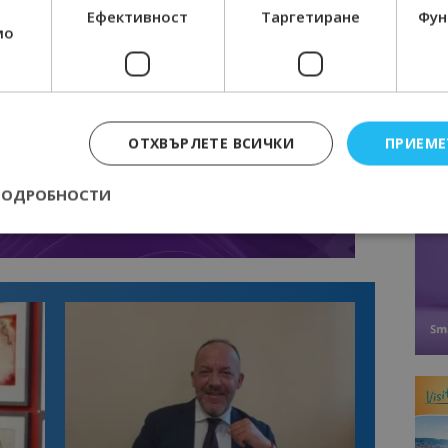
Ефективност
Таргетиране
Фун
мо
ОТХВЪРЛЕТЕ ВСИЧКИ
ПРИЕМЕ
ПОДРОБНОСТИ
Строго необходимо
Ефективност
Таргетиране
Функционалност
е бисквитки позволяват основната функционалност на уебсайта, като потребит
нта. Уебсайтът не може да се използва правилно без строго необходими бискви
Доставчик
/
Валиден
Описание
Домейн
до
epted
lisandraramos.com
7 дни
Тази бисквитка се използва, за да зап
bgtourism.bg
на потребителя за използването на бис