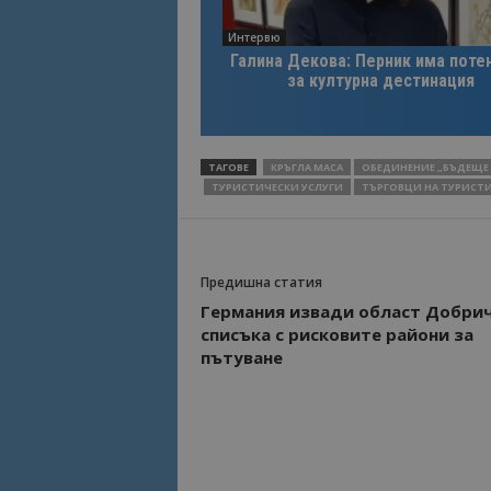
Интервю
Име
Име
Галина Декова: Перник има поте
за културна дестинация
sc_is_visitor_uniq
is_visitor_unique
ТАГОВЕ
КРЪГЛА МАСА
ОБЕДИНЕНИЕ „БЪДЕЩЕ 
is_unique
ТУРИСТИЧЕСКИ УСЛУГИ
ТЪРГОВЦИ НА ТУРИСТИ
_ga_B09EBBY8PY
Предишна статия
_ga_WXPDN4HSCV
Германия извади област Добрич
списъка с рисковите райони за
_ga_FK650GXHRZ
пътуване
_ga