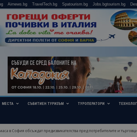
bg
Airnews.bg
TravelTech.bg
Spatourism.bg
Jobs.bgtourism.bg
Des
МЕСТА
СЪБИТИЕН ТУРИЗЪМ
ТУРОПЕРАТОРИ
ТЕХНОЛО
маса в София обсъждат предизвикателства пред потребителите и търговцит