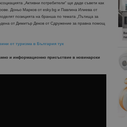
Асоциацията „Активни потребители“ ще даде съвети как
орове. Доньо Марков от esky.bg и Павлина Илиева от
оделят позицията на бранша по темата „Пътища за
одена от Димитър Деков от Сдружение за правна помощ
вини от туризма в България тук
амно и информационно присъствие в новинарски