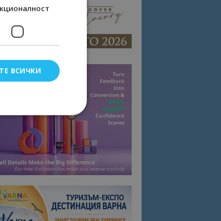
кционалност
ТЕ ВСИЧКИ
елско влизане и
тки.
омните съгласието
квитки на сайта.