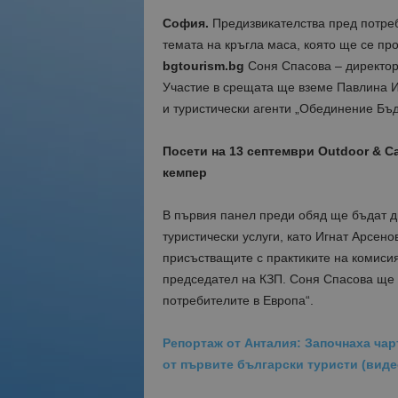
София.
Предизвикателства пред потреби
темата на кръгла маса, която ще се пр
bgtourism.bg
Соня Спасова – директор
Участие в срещата ще вземе Павлина И
и туристически агенти „Обединение Бъд
Посети на 13 септември Outdoor & C
кемпер
В първия панел преди обяд ще бъдат д
туристически услуги, като Игнат Арсено
присъстващите с практиките на комиси
председател на КЗП. Соня Спасова ще 
потребителите в Европа“.
Репортаж от Анталия: Започнаха чар
от първите български туристи (виде