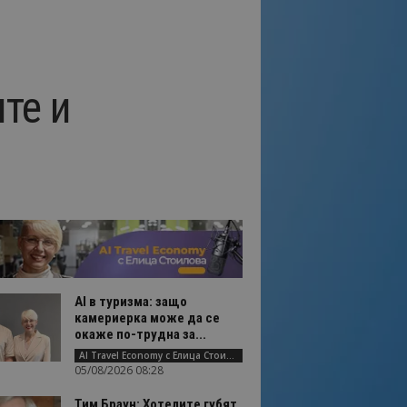
те и
AI в туризма: защо
камериерка може да се
окаже по-трудна за...
AI Travel Economy с Елица Стоилова
05/08/2026 08:28
Тим Браун: Хотелите губят