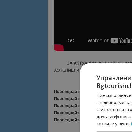
ЗА АКТУАЛНИ НОВИНИ И ПРО
ХОТЕЛИЕРИ - ПРИСЪЕДИНЕТЕ СЕ КЪ
Управлени
Bgtourism.
Последвайте ни за още актуални но
Ние използваме 
Последвайте
Bgtourism.bg във
VIBE
анализираме на
Последвайте
Bgtourism.bg в
INSTAG
сайт от ваша ст
Последвайте
Bgtourism.bg във
FAC
друга информаци
Последвайте
Bgtourism.bg в
YOUTU
техните услуги.