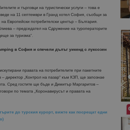
телите и търговци на туристически услуги – това е
оведе на 11 септември в Гранд хотел София, съобщи за
 на Европейски потребителски център – България.
лиева – председател на Сдружение на туроператорите
еще за туризма“.
amping в София и спечели дълъг уикенд с луксозен
искутирани правата на потребителите при пакетните
в – директор „Контрол на пазар“ към КЗП, ще запознае
ята. Сред гостите ще бъде и Димитър Маргаритов –
говори по темата „Коронавирусът и правата на
търите до турския курорт, вижте как посрещат едни
о)