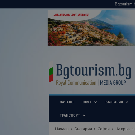
Bgtourism.
B
g
t
o
u
r
i
НАЧАЛО
СВЯТ
БЪЛГАРИЯ
s
m
.
ТРАНСПОРТ
b
g
Начало
България
София
На кръгла 
–