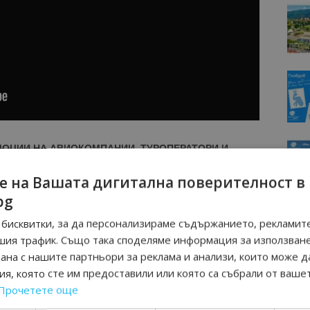
МОЦИИ НА АВИОКОМПАНИИ, ТУРОПЕРАТОРИ И
М ВАЙБЪР КАНАЛА НА BGTOURISM.BG -
ВКЛЮЧИ СЕ
е на Вашата дигитална поверителност в
ТУК
!
bg
вини
в
Google News Showcase
бисквитки, за да персонализираме съдържанието, рекламите
R
шия трафик. Също така споделяме информация за използван
RAM
рана с нашите партньори за реклама и анализи, които може д
EBOOK
я, която сте им предоставили или която са събрали от ваше
BE
Прочетете още