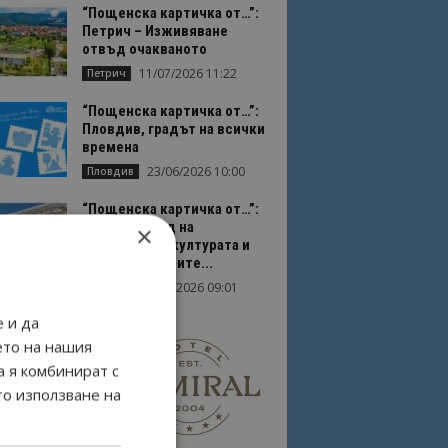
“Пощенска картичка от…”:
Петрич – Изживяване
отвъд очакваното
11/07/2026 11:22
Петрич
“Пощенска картичка от…”:
Пловдив, градът на всички
времена
23/06/2026 10:00
Пловдив
“Пощенска картичка от…”:
Перник – град на
×
традициите, културата и
вдъхновяващите...
17/06/2026 09:01
Перник
 и да
ето на нашия
а я комбинират с
то използване на