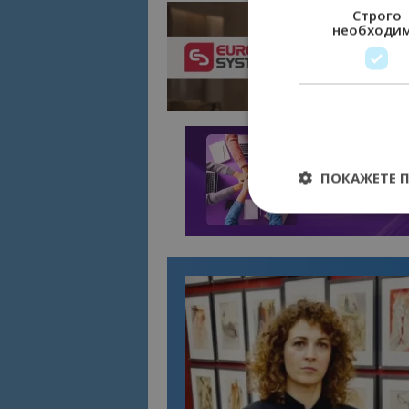
Строго
необходи
ПОКАЖЕТЕ 
Строго необходимит
управление на акау
Име
cookie_notice_acc