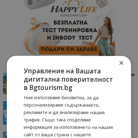
×
Управление на Вашата
“Пощенска картичка от…”: Петрич – Изживяване
дигитална поверителност
отвъд очакваното
в Bgtourism.bg
11/07/2026 11:22
Петрич
Ние използваме бисквитки, за да
“Пощенска картичка от…”: Пловдив, градът на
персонализираме съдържанието,
всички времена
рекламите и да анализираме нашия
23/06/2026 10:00
Пловдив
трафик. Също така споделяме
информация за използването на нашия
“Пощенска картичка от…”: Перник – град на
сайт от ваша страна с нашите