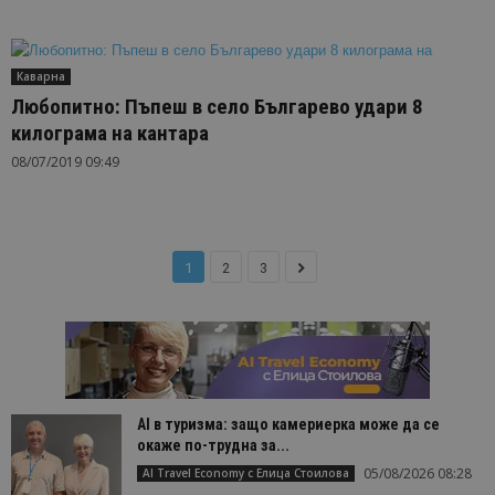
Каварна
Любопитно: Пъпеш в село Българево удари 8
килограма на кантара
08/07/2019 09:49
1
2
3
AI в туризма: защо камериерка може да се
окаже по-трудна за...
05/08/2026 08:28
AI Travel Economy с Елица Стоилова