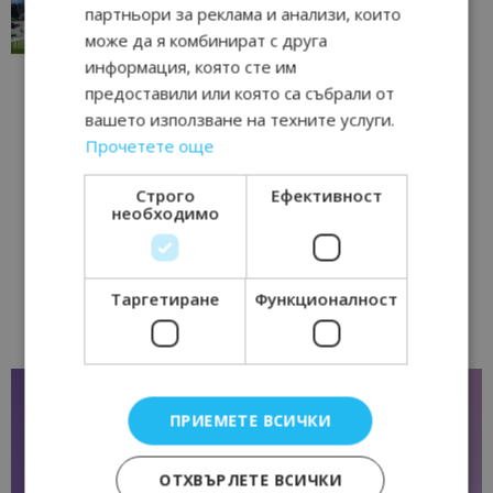
традициите, културата и вдъхновяващите...
партньори за реклама и анализи, които
17/06/2026 09:01
Перник
може да я комбинират с друга
информация, която сте им
предоставили или която са събрали от
вашето използване на техните услуги.
Прочетете още
Строго
Ефективност
необходимо
Таргетиране
Функционалност
ПРИЕМЕТЕ ВСИЧКИ
ОТХВЪРЛЕТЕ ВСИЧКИ