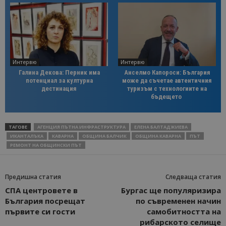
Интервю
Интервю
Галина Декова: Перник има
Анселмо Капороси: България
потенциал за културна
може да съчетае автентичния
дестинация
туризъм с технологиите на
бъдещето
ТАГОВЕ
АГЕНЦИЯ ПЪТНА ИНФРАСТРУКТУРА
ЕЛЕНА БАЛТАДЖИЕВА
ИКАНТАЛЪКА
КАВАРНА
ОБЩИНА БАЛЧИК
ОБЩИНА КАВАРНА
ПЪТ
РЕМОНТ НА ОБЩИНСКИ ПЪТ
Предишна статия
Следваща статия
СПА центровете в
Бургас ще популяризира
България посрещат
по съвременен начин
първите си гости
самобитността на
рибарското селище