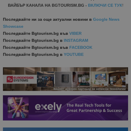
ВАЙБЪР КАНАЛА НА BGTOURISM.BG -
ВКЛЮЧИ СЕ ТУК
!
Последвайте ни за още актуални новини
в
Google News
Showcase
Последвайте
Bgtourism.bg във
VIBER
Последвайте
Bgtourism.bg в
INSTAGRAM
Последвайте
Bgtourism.bg във
FACEBOOK
Последвайте
Bgtourism.bg в
YOUTUBE