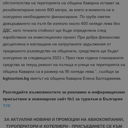
обстоятелства на територията на община Каварна остават за
рехабилитиране около 800 метра, за които в момента не е
осигурено необходимото финансиране. По груби сметки
довършването на пътя би излязло около 400 хиляди лева без
ДДС, като точната стойност ще бъде определена след
изработване на инвестиционен проект. При добра финансова
дисциплина и изплащане на натрупаните задължения от
предишното ръководство на общината, средствата ще бъдат
осигурени за следващата 2021 г. През тази година планираните
средства за текущ ремонт на пътища и улици на територията на
община Каварна са в размер на 95 хиляди лева.”, съобщи за
bgtourism.bg
кметът на община Каварна Елена Балтаджиева.
Разгледайте възможностите за рекламно и информационно
присъствие в новинарски сайт №1 за туризъм в България
ТУК
ЗА АКТУАЛНИ НОВИНИ И ПРОМОЦИИ НА АВИОКОМПАНИИ,
ТУРОПЕРАТОРИ И ХОТЕЛИЕРИ - ПРИСЪЕДИНЕТЕ СЕ КЪМ