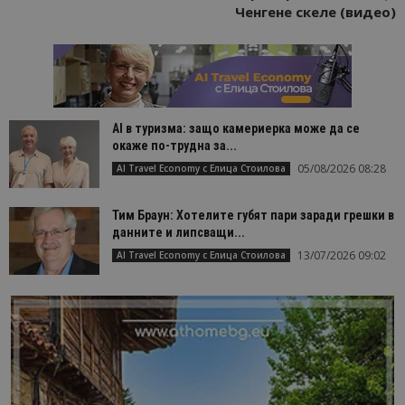
Ченгене скеле (видео)
AI в туризма: защо камериерка може да се
окаже по-трудна за...
05/08/2026 08:28
AI Travel Economy с Елица Стоилова
Тим Браун: Хотелите губят пари заради грешки в
данните и липсващи...
13/07/2026 09:02
AI Travel Economy с Елица Стоилова