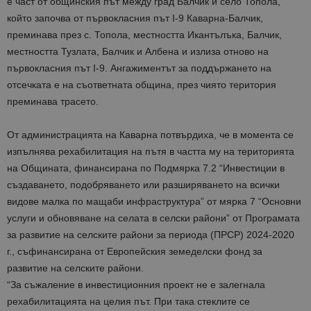
е част от общинския път между град Балчик и село Топола,
който започва от първокласния път I-9 Каварна-Балчик,
преминава през с. Топола, местността Икантълъка, Балчик,
местността Тузлата, Балчик и Албена и излиза отново на
първокласния път I-9. Ангажиментът за поддържането на
отсечката е на съответната община, през чиято територия
преминава трасето.
От администрацията на Каварна потвърдиха, че в момента се
изпълнява рехабилитация на пътя в частта му на територията
на Общината, финансирана по Подмярка 7.2 “Инвестиции в
създаването, подобряването или разширяването на всички
видове малка по мащаби инфраструктура” от мярка 7 “Основни
услуги и обновяване на селата в селски райони” от Програмата
за развитие на селските райони за периода (ПРСР) 2024-2020
г., съфинансирана от Европейския земеделски фонд за
развитие на селските райони.
“За съжаление в инвестиционния проект не е залегнала
рехабилитацията на целия път. При така стеклите се