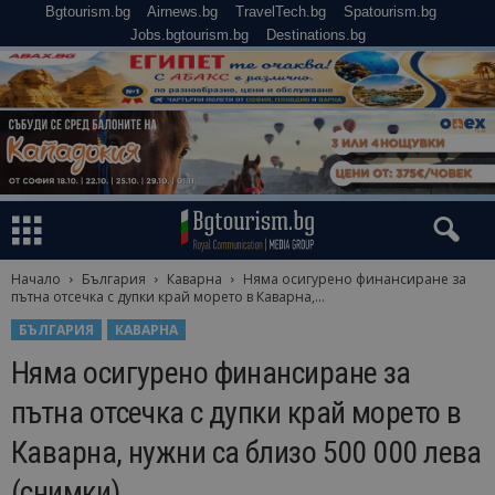
Bgtourism.bg
Airnews.bg
TravelTech.bg
Spatourism.bg
Jobs.bgtourism.bg
Destinations.bg
Начало
България
Каварна
Няма осигурено финансиране за
пътна отсечка с дупки край морето в Каварна,...
БЪЛГАРИЯ
КАВАРНА
Няма осигурено финансиране за
пътна отсечка с дупки край морето в
Каварна, нужни са близо 500 000 лева
(снимки)