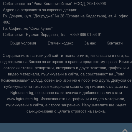
Собственост на "Роял Комюникейшън" ЕООД, 205185996.
Адрес на редакцията за кореспонденция:
Гр. Добрич, бул. “Добруджа” № 28 (Сграда на Кадастъра), ет. 4, офис
406;
Гр. София, жк “Овча Купел”
Собственик: Руслан Йорданов; Тел.: +359 886 01 53 91
Общи условия
Етичен кодекс
За нас
Контакти
Съдържанието на този уеб сайт и технологиите, използвани в него, са
под закрила на Закона за авторското право и сродните му права. Всички
авторски статии, репортажи, интервюта и други текстови, графични и
видео материали, публикувани в сайта, са собственост на „Роял
Комюникейшън“ ЕООД, освен ако изрично е посочено друго. Допуска се
публикуване на текстови материали само след писмено съгласие на
Bgtourism.bg, посочване на източника и добавяне на линк към
www.bgtourism.bg. Използването на графични и видео материали,
публикувани в сайта, е строго забранено. Нарушителите ще бъдат
санкционирани с цялата строгост на закона.