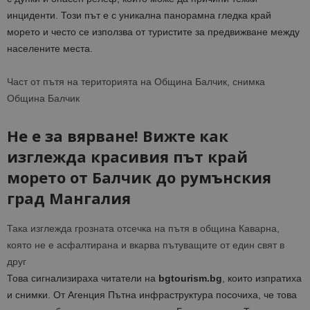
инциденти. Този път е с уникална панорамна гледка край
морето и често се използва от туристите за предвижване между
населените места.
Част от пътя на територията на Община Балчик, снимка
Община Балчик
Не е за вярване! Вижте как
изглежда красивия път край
морето от Балчик до румънския
град Мангалия
Така изглежда грозната отсечка на пътя в община Каварна,
която не е асфалтирана и вкарва пътуващите от един свят в
друг
Това сигнализираха читатели на
bgtourism.bg
, които изпратиха
и снимки. От Агенция Пътна инфраструктура посочиха, че това