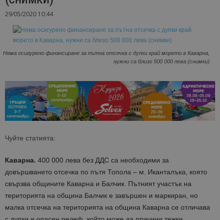
29/05/2020 10:44
Няма осигурено финансиране за пътна отсечка с дупки край морето в Каварна,
нужни са близо 500 000 лева (снимки)
Чуйте статията:
Каварна.
400 000 лева без ДДС са необходими за
довършването отсечка по пътя Топола – м. Иканталъка, която
свързва общините Каварна и Балчик. Пътният участък на
територията на община Балчик е завършен и маркиран, но
малка отсечка на територията на община Каварна се отличава
с дупки и опасен релеф, който може да причини тежки