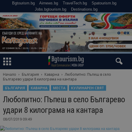
Bgtourism.bg
Airnews.bg
TravelTech.bg
Spatourism.bg
Jobs.bgtourism.bg
Destinations.bg
Начало
България
Каварна
Любопитно: Пъпеш в село
Българево удари 8 килограма на кантара
БЪЛГАРИЯ
КАВАРНА
МЕСТА
КУЛИНАРЕН СВЯТ
Любопитно: Пъпеш в село Българево
удари 8 килограма на кантара
08/07/2019 09:49