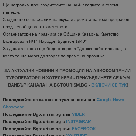
Ще наградим производителите на най- сладките и големи
пъпеши.
Заедно ще се насладим на вкуса и аромата на този прекрасен
плод”, съобщават от кметството.
Организатори на празника са Община Каварна, Кметство
Българево и НЧ ” Народен Будител 1940″.
За децата отново ще бъде отворена “Детска работилница”, в
която те ще могат да творят по време на празника.
ЗА АКТУАЛНИ НОВИНИ И ПРОМОЦИИ НА АВИОКОМПАНИИ,
ТУРОПЕРАТОРИ И ХОТЕЛИЕРИ - ПРИСЪЕДИНЕТЕ СЕ КЪМ
ВАЙБЪР КАНАЛА НА BGTOURISM.BG -
ВКЛЮЧИ СЕ ТУК
!
Последвайте ни за още актуални новини
в
Google News
Showcase
Последвайте
Bgtourism.bg във
VIBER
Последвайте
Bgtourism.bg в
INSTAGRAM
Последвайте
Bgtourism.bg във
FACEBOOK