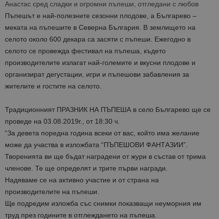
Анастас сред сладки и огромни пъпеши, отгледани с любов
Пъпешът е най-полезните сезонни плодове, а Българево –
меката на пъпешите в Северна България. В землището на
селото около 600 декара са засяти с пъпеши. Ежегодно в
селото се провежда фестивал на пъпеша, където
производителите излагат най-големите и вкусни плодове и
организират дегустации, игри и пъпешови забавления за
жителите и гостите на селото.
Традиционният ПРАЗНИК НА ПЪПЕША в село Българево ще се
проведе на 03.08.2019г., от 18:30 ч.
“За девета поредна година всеки от вас, който има желание
може да участва в изложбата “ПЪПЕШОВИ ФАНТАЗИИ”.
Творенията ви ще бъдат наградени от жури в състав от трима
членове. Те ще определят и трите първи награди.
Надяваме се на активно участие и от страна на
производителите на пъпеши.
Ще подредим изложба със снимки показващи неуморния им
труд през годините в отглеждането на пъпеша.