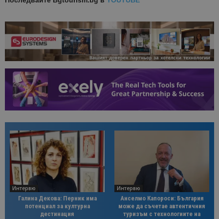
Последвайте
Bgtourism.bg в
YOUTUBE
Интервю
Интервю
Галина Декова: Перник има
Анселмо Капороси: България
потенциал за културна
може да съчетае автентичния
дестинация
туризъм с технологиите на