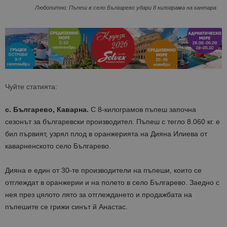
Любопитно: Пъпеш в село Българево удари 8 килограма на кантара
Чуйте статията:
с. Българево, Каварна.
С 8-килограмов пъпеш започна
сезонът за българевски производител. Пъпеш с тегло 8.060 кг. е
бил първият, узрял плод в оранжерията на Дияна Илиева от
каварненското село Българево.
Дияна е един от 30-те производители на пъпеши, които се
отглеждат в оранжерии и на полето в село Българево. Заедно с
нея през цялото лято за отглеждането и продажбата на
пъпешите се грижи синът й Анастас.