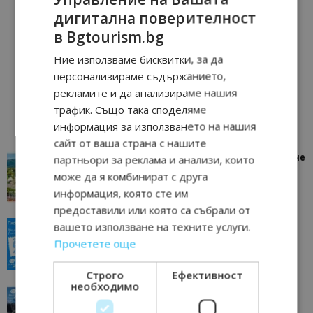
дигитална поверителност
в Bgtourism.bg
Ние използваме бисквитки, за да
персонализираме съдържанието,
рекламите и да анализираме нашия
трафик. Също така споделяме
информация за използването на нашия
сайт от ваша страна с нашите
“Пощенска картичка от…”: Петрич – Изживяване
партньори за реклама и анализи, които
отвъд очакваното
може да я комбинират с друга
11/07/2026 11:22
Петрич
информация, която сте им
предоставили или която са събрали от
“Пощенска картичка от…”: Пловдив, градът на
вашето използване на техните услуги.
всички времена
Прочетете още
23/06/2026 10:00
Пловдив
Строго
Ефективност
необходимо
“Пощенска картичка от…”: Перник – град на
традициите, културата и вдъхновяващите...