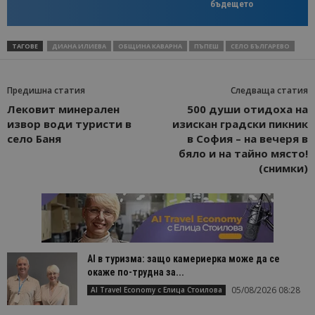
бъдещето
ТАГОВЕ
ДИАНА ИЛИЕВА
ОБЩИНА КАВАРНА
ПЪПЕШ
СЕЛО БЪЛГАРЕВО
Предишна статия
Следваща статия
Лековит минерален
500 души отидоха на
извор води туристи в
изискан градски пикник
село Баня
в София – на вечеря в
бяло и на тайно място!
(снимки)
AI в туризма: защо камериерка може да се
окаже по-трудна за...
05/08/2026 08:28
AI Travel Economy с Елица Стоилова