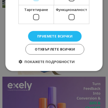
17/06/2026 09:01
Перник
Таргетиране
Функционалност
ПРИЕМЕТЕ ВСИЧКИ
ОТХВЪРЛЕТЕ ВСИЧКИ
ПОКАЖЕТЕ ПОДРОБНОСТИ
Строго необходимо
Ефективност
Таргетиране
Функционалност
Строго необходимите бисквитки позволяват
основната функционалност на уебсайта, като
потребителско влизане и управление на