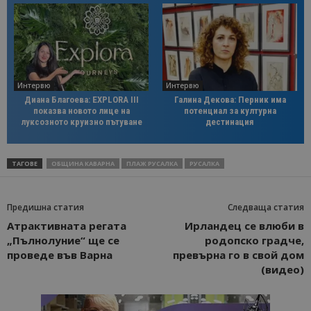
Интервю
Интервю
Диана Благоева: EXPLORA III
Галина Декова: Перник има
показва новото лице на
потенциал за културна
луксозното круизно пътуване
дестинация
ТАГОВЕ
ОБЩИНА КАВАРНА
ПЛАЖ РУСАЛКА
РУСАЛКА
Предишна статия
Следваща статия
Атрактивната регата
Ирландец се влюби в
„Пълнолуние“ ще се
родопско градче,
проведе във Варна
превърна го в свой дом
(видео)