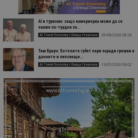
AI в туризма: защо камериерка може да се
окаже по-трудна за...
05/08/2026 08:28
AI Travel Economy с Елица Стоилова
Тим Браун: Хотелите губят пари заради грешки в
данните и липсващи...
13/07/2026 09:02
AI Travel Economy с Елица Стоилова