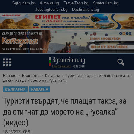
Bgtourism.bg
Airnews.bg
TravelTech.bg
Spatourism.bg
Jobs.bgtourism.bg
Destinations.bg
Начало
България
Каварна
Туристи твърдят, че плащат такса, за
да стигнат до морето на „Русалка”...
БЪЛГАРИЯ
КАВАРНА
Туристи твърдят, че плащат такса, за
да стигнат до морето на „Русалка”
(видео)
18/08/2021 08:51