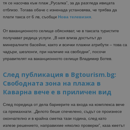
тя се насочва към плаж „Русалка”, за да разгледа ивицата
отблизо. Тогава обаче с изненада установява, че трябва да
плати такса от 6 лв, съобщи
Нова телевизия
.
От ваканционното селище обясняват, че в таксата туристите
получават редица услуги. „В нея влиза достъпът до
минералните басейни, както и всички плажни атрибути – това са
чадъри, шезлонги, при наличие на свободни”, посочи
управителят на ваканционното селище Владимир Ботев.
След публикация в Bgtourism.bg:
Свободната зона на плажа в
Каварна вече е в приличен вид
След поредица от дела бариерите на входа на комплекса вече
са премахнати. „Делото беше спечелено, съдът се произнесе
окончателно и в крайна сметка тази година, след като
излезе решението, направихме няколко проверки”, каза кметът