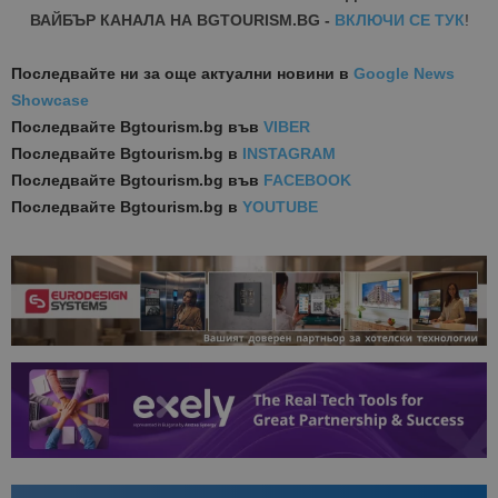
ВАЙБЪР КАНАЛА НА BGTOURISM.BG -
ВКЛЮЧИ СЕ ТУК
!
Последвайте ни за още актуални новини
в
Google News
Showcase
Последвайте
Bgtourism.bg във
VIBER
Последвайте
Bgtourism.bg в
INSTAGRAM
Последвайте
Bgtourism.bg във
FACEBOOK
Последвайте
Bgtourism.bg в
YOUTUBE