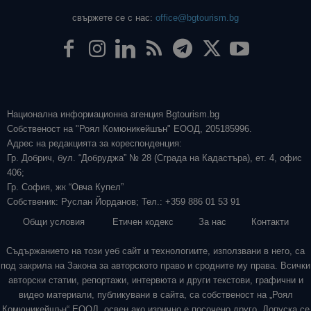
свържете се с нас:
office@bgtourism.bg
Национална информационна агенция Bgtourism.bg
Собственост на "Роял Комюникейшън" ЕООД, 205185996.
Адрес на редакцията за кореспонденция:
Гр. Добрич, бул. “Добруджа” № 28 (Сграда на Кадастъра), ет. 4, офис
406;
Гр. София, жк “Овча Купел”
Собственик: Руслан Йорданов; Тел.: +359 886 01 53 91
Общи условия
Етичен кодекс
За нас
Контакти
Съдържанието на този уеб сайт и технологиите, използвани в него, са
под закрила на Закона за авторското право и сродните му права. Всички
авторски статии, репортажи, интервюта и други текстови, графични и
видео материали, публикувани в сайта, са собственост на „Роял
Комюникейшън“ ЕООД, освен ако изрично е посочено друго. Допуска се