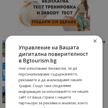
×
“Пощенска картичка от…”: Петрич – Изживяване
Управление на Вашата
отвъд очакваното
11/07/2026 11:22
дигитална поверителност
Петрич
в Bgtourism.bg
“Пощенска картичка от…”: Пловдив, градът на
Ние използваме бисквитки, за да
всички времена
персонализираме съдържанието,
23/06/2026 10:00
Пловдив
рекламите и да анализираме нашия
трафик. Също така споделяме
“Пощенска картичка от…”: Перник – град на
информация за използването на нашия
традициите, културата и вдъхновяващите...
сайт от ваша страна с нашите
17/06/2026 09:01
Перник
партньори за реклама и анализи, които