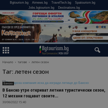
Bgtourism.bg
Airnews.bg
TravelTech.bg
Spatourism.bg
Jobs.bgtourism.bg
Destinations.bg
Начало
тагове
летен сезон
Таг: летен сезон
Банско
В Банско утре откриват летния туристически сезон,
12 механи гощават своите...
30/06/2022 15:40