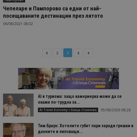
Пампорово
Чепеларе и Пампорово са едни от най-
посещаваните дестинации през лятото
06/08/2021 08:02
2
3
4
AI в туризма: защо камериерка може да се
окаже по-трудна за...
05/08/2026 08:28
AI Travel Economy с Елица Стоилова
Тим Браун: Хотелите губят пари заради грешки в
данните и липсващи...