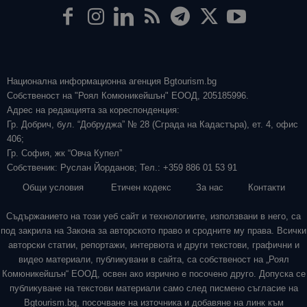
Национална информационна агенция Bgtourism.bg
Собственост на "Роял Комюникейшън" ЕООД, 205185996.
Адрес на редакцията за кореспонденция:
Гр. Добрич, бул. “Добруджа” № 28 (Сграда на Кадастъра), ет. 4, офис
406;
Гр. София, жк “Овча Купел”
Собственик: Руслан Йорданов; Тел.: +359 886 01 53 91
Общи условия
Етичен кодекс
За нас
Контакти
Съдържанието на този уеб сайт и технологиите, използвани в него, са
под закрила на Закона за авторското право и сродните му права. Всички
авторски статии, репортажи, интервюта и други текстови, графични и
видео материали, публикувани в сайта, са собственост на „Роял
Комюникейшън“ ЕООД, освен ако изрично е посочено друго. Допуска се
публикуване на текстови материали само след писмено съгласие на
Bgtourism.bg, посочване на източника и добавяне на линк към