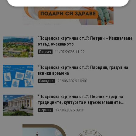
Строго необходимо
Ефективност
Таргетиране
Функционалност
“Пощенска картичка от…”: Петрич – Изживяване
Строго необходимите бисквитки позволяват
основната функционалност на уебсайта, като
отвъд очакваното
потребителско влизане и управление на
11/07/2026 11:22
Петрич
акаунта. Уебсайтът не може да се използва
правилно без строго необходими бисквитки.
Доставчик
/
Валиден
“Пощенска картичка от…”: Пловдив, градът на
Име
Оп
Домейн
до
всички времена
cookie_notice_accepted
23/06/2026 10:00
lisandraramos.com
7 дни
Таз
Пловдив
bgtourism.bg
бис
изп
да 
“Пощенска картичка от…”: Перник – град на
съг
на
традициите, културата и вдъхновяващите...
пот
17/06/2026 09:01
Перник
за
изп
на 
на 