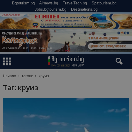
Bgtourism.bg
Airnews.bg
TravelTech.bg
Spatourism.bg
Jobs.bgtourism.bg
Destinations.bg
Начало
тагове
круиз
Таг: круиз