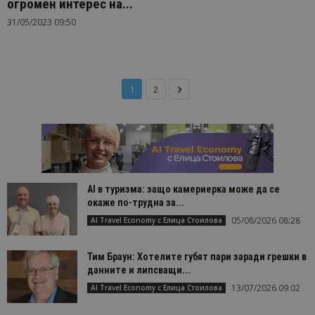
огромен интерес на...
31/05/2023 09:50
1
2
AI в туризма: защо камериерка може да се
окаже по-трудна за...
05/08/2026 08:28
AI Travel Economy с Елица Стоилова
Тим Браун: Хотелите губят пари заради грешки в
данните и липсващи...
13/07/2026 09:02
AI Travel Economy с Елица Стоилова