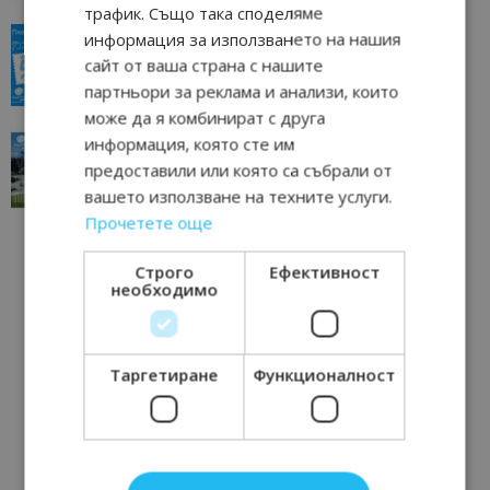
трафик. Също така споделяме
“Пощенска картичка от…”: Пловдив, градът на
информация за използването на нашия
всички времена
сайт от ваша страна с нашите
23/06/2026 10:00
Пловдив
партньори за реклама и анализи, които
може да я комбинират с друга
“Пощенска картичка от…”: Перник – град на
информация, която сте им
традициите, културата и вдъхновяващите...
предоставили или която са събрали от
17/06/2026 09:01
Перник
вашето използване на техните услуги.
Прочетете още
Строго
Ефективност
необходимо
Таргетиране
Функционалност