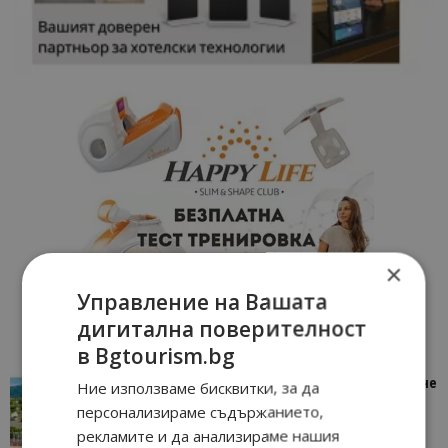
×
Управление на Вашата
дигитална поверителност
в Bgtourism.bg
“Пощенска картичка от…”: Петрич – Изживяване
Ние използваме бисквитки, за да
отвъд очакваното
персонализираме съдържанието,
11/07/2026 11:22
Петрич
рекламите и да анализираме нашия