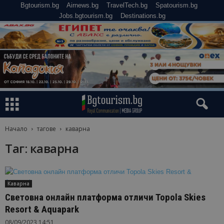
Bgtourism.bg
Airnews.bg
TravelTech.bg
Spatourism.bg
Jobs.bgtourism.bg
Destinations.bg
Начало
тагове
каварна
Таг: каварна
Каварна
Световна онлайн платформа отличи Topola Skies
Resort & Aquapark
08/09/2023 14:51