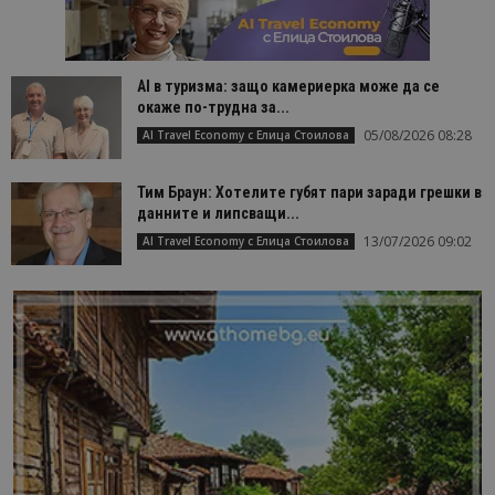
AI в туризма: защо камериерка може да се
окаже по-трудна за...
05/08/2026 08:28
AI Travel Economy с Елица Стоилова
Тим Браун: Хотелите губят пари заради грешки в
данните и липсващи...
13/07/2026 09:02
AI Travel Economy с Елица Стоилова