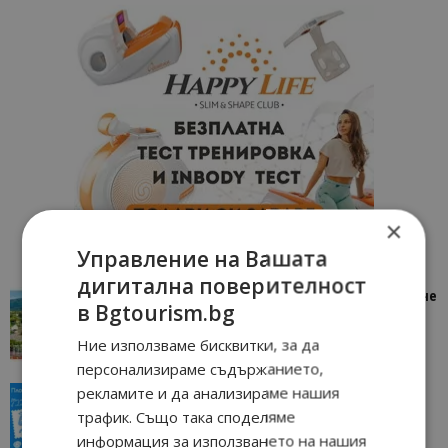
×
Управление на Вашата
дигитална поверителност
“Пощенска картичка от…”: Петрич – Изживяване
в Bgtourism.bg
отвъд очакваното
11/07/2026 11:22
Петрич
Ние използваме бисквитки, за да
персонализираме съдържанието,
рекламите и да анализираме нашия
“Пощенска картичка от…”: Пловдив, градът на
всички времена
трафик. Също така споделяме
23/06/2026 10:00
Пловдив
информация за използването на нашия