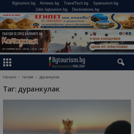
Bgtourism.bg
Airnews.bg
TravelTech.bg
Spatourism.bg
Jobs.bgtourism.bg
Destinations.bg
Начало
тагове
дуранкулак
Таг: дуранкулак