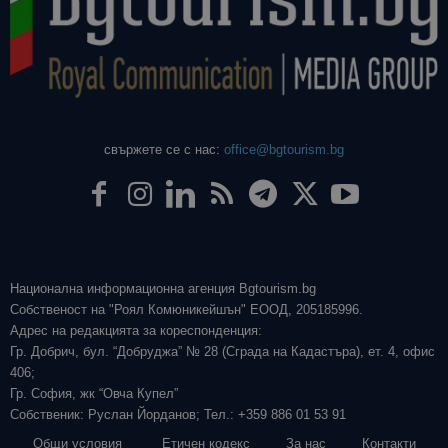
свържете се с нас:
office@bgtourism.bg
Национална информационна агенция Bgtourism.bg
Собственост на "Роял Комюникейшън" ЕООД, 205185996.
Адрес на редакцията за кореспонденция:
Гр. Добрич, бул. “Добруджа” № 28 (Сграда на Кадастъра), ет. 4, офис
406;
Гр. София, жк “Овча Купел”
Собственик: Руслан Йорданов; Тел.: +359 886 01 53 91
Общи условия
Етичен кодекс
За нас
Контакти