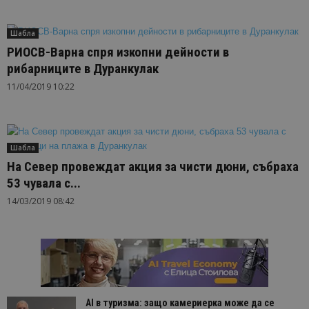
Шабла
РИОСВ-Варна спря изкопни дейности в
рибарниците в Дуранкулак
11/04/2019 10:22
Шабла
На Север провеждат акция за чисти дюни, събраха
53 чувала с...
14/03/2019 08:42
AI в туризма: защо камериерка може да се