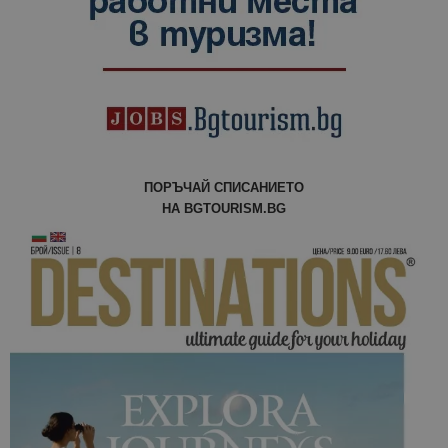
сесии и
кампании 
отчетите з
анализ на
сайтовете.
ПОРЪЧАЙ СПИСАНИЕТО
НА BGTOURISM.BG