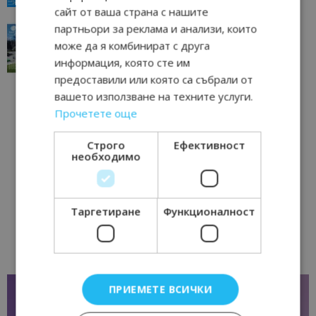
сайт от ваша страна с нашите
партньори за реклама и анализи, които
“Пощенска картичка от…”: Перник – град на
традициите, културата и вдъхновяващите...
може да я комбинират с друга
17/06/2026 09:01
Перник
информация, която сте им
предоставили или която са събрали от
вашето използване на техните услуги.
Прочетете още
Строго
Ефективност
необходимо
Таргетиране
Функционалност
ПРИЕМЕТЕ ВСИЧКИ