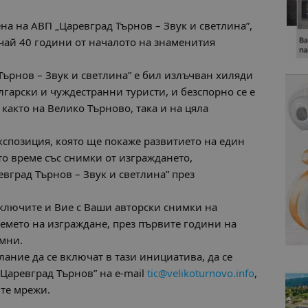
на на АВП „Царевград Търнов – Звук и светлина”,
учай 40 години от началото на знаменития
Търнов – Звук и светлина” е бил излъчван хиляди
гарски и чуждестранни туристи, и безспорно се е
както на Вeлико Търново, така и на цяла
кспозиция, която ще покаже развитието на един
о време със снимки от изграждането,
вград Търнов – Звук и светлина” през
включите и Вие с Ваши авторски снимки на
ремето на изграждане, през първите години на
мни.
ание да се включат в тази инициатива, да се
Царевград Търнов” на e-mail
tic@velikoturnovo.info
,
ите мрежи.