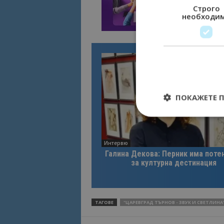
Строго
необходи
ПОКАЖЕТЕ 
Интервю
Галина Декова: Перник има поте
Строго необходимит
за културна дестинация
управление на акау
Име
cookie_notice_acc
ТАГОВЕ
"ЦАРЕВГРАД ТЪРНОВ - ЗВУК И СВЕТЛИНА