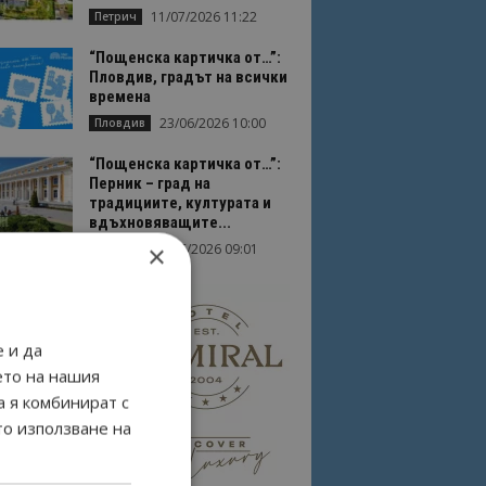
11/07/2026 11:22
Петрич
“Пощенска картичка от…”:
Пловдив, градът на всички
времена
23/06/2026 10:00
Пловдив
“Пощенска картичка от…”:
Перник – град на
традициите, културата и
вдъхновяващите...
×
17/06/2026 09:01
Перник
 и да
ето на нашия
а я комбинират с
то използване на