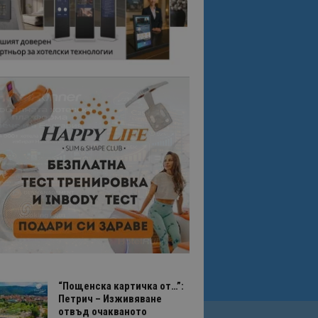
“Пощенска картичка от…”:
Петрич – Изживяване
отвъд очакваното