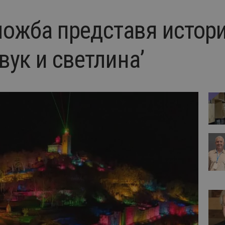
ожба представя истори
вук и светлина’