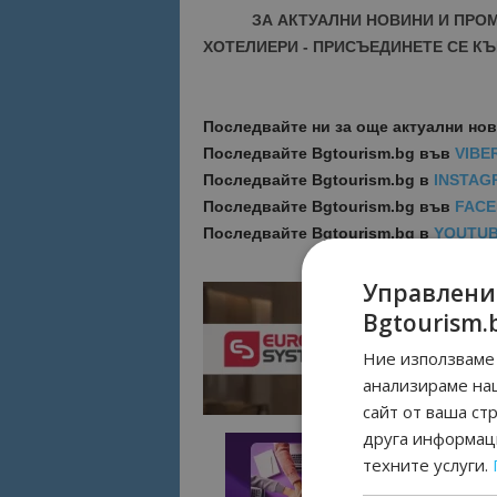
ЗА АКТУАЛНИ НОВИНИ И ПРО
ХОТЕЛИЕРИ - ПРИСЪЕДИНЕТЕ СЕ КЪ
Последвайте ни за още актуални но
Последвайте
Bgtourism.bg във
VIBE
Последвайте
Bgtourism.bg в
INSTAG
Последвайте
Bgtourism.bg във
FAC
Последвайте
Bgtourism.bg в
YOUTU
Управлени
Bgtourism.
Ние използваме 
анализираме на
сайт от ваша ст
друга информаци
техните услуги.