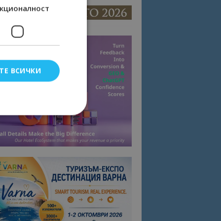
кционалност
ТЕ ВСИЧКИ
елско влизане и
тки.
омните съгласието
квитки на сайта.