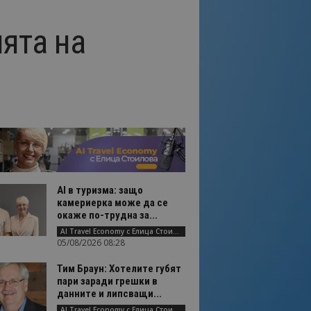
ята на
AI в туризма: защо
камериерка може да се
окаже по-трудна за...
AI Travel Economy с Елица Стоилова
05/08/2026 08:28
Тим Браун: Хотелите губят
пари заради грешки в
данните и липсващи...
AI Travel Economy с Елица Стоилова