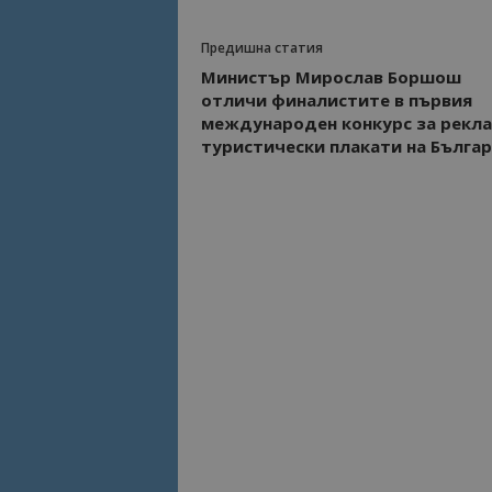
Предишна статия
Име
Име
Министър Мирослав Боршош
sc_is_visitor_uniq
отличи финалистите в първия
is_visitor_unique
международен конкурс за рекл
туристически плакати на Бълга
is_unique
_ga_B09EBBY8PY
_ga_WXPDN4HSCV
_ga_FK650GXHRZ
_ga