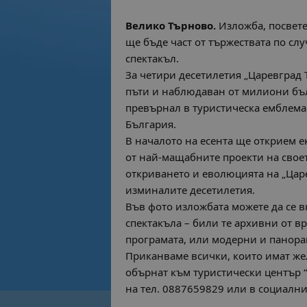
Велико Търново.
Изложба, посвете
ще бъде част от тържествата по сл
спектакъл.
За четири десетилетия „Царевград 
пъти и наблюдаван от милиони бъл
превърнал в туристическа емблема 
България.
В началото на есента ще открием е
от най-мащабните проекти на своет
откриването и еволюцията на „Царе
изминалите десетилетия.
Във фото изложбата можете да се 
спектакъла – били те архивни от в
програмата, или модерни и панора
Приканваме всички, които имат жел
обърнат към туристически център “
на тел. 0887659829 или в социалн