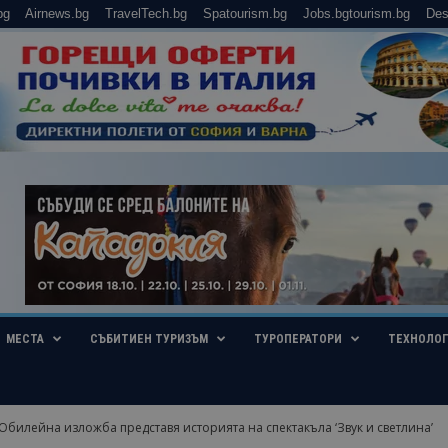
bg
Airnews.bg
TravelTech.bg
Spatourism.bg
Jobs.bgtourism.bg
Des
МЕСТА
СЪБИТИЕН ТУРИЗЪМ
ТУРОПЕРАТОРИ
ТЕХНОЛО
Юбилейна изложба представя историята на спектакъла ‘Звук и светлина’