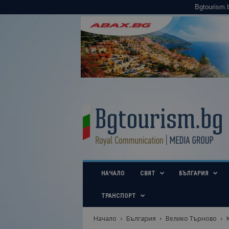
Bgtourism.
B
g
t
o
u
r
i
НАЧАЛО
СВЯТ
БЪЛГАРИЯ
s
m
.
ТРАНСПОРТ
b
g
Начало
България
Велико Търново
–