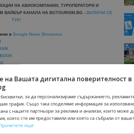
МОЦИИ НА АВИОКОМПАНИИ, ТУРОПЕРАТОРИ И
М ВАЙБЪР КАНАЛА НА BGTOURISM.BG -
ВКЛЮЧИ СЕ
ТУК
!
вини
в
Google News Showcase
R
RAM
EBOOK
BE
е на Вашата дигитална поверителност в
bg
бисквитки, за да персонализираме съдържанието, рекламите
шия трафик. Също така споделяме информация за използван
рана с нашите партньори за реклама и анализи, които може д
я, която сте им предоставили или която са събрали от ваше
Прочетете още