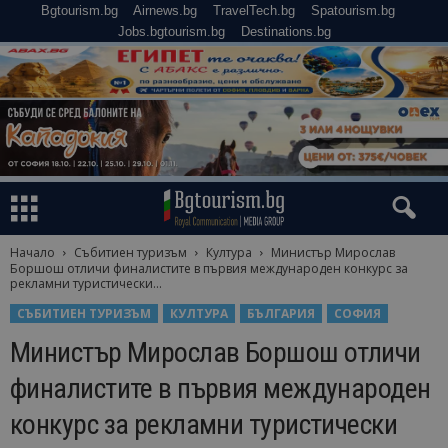
Bgtourism.bg
Airnews.bg
TravelTech.bg
Spatourism.bg
Jobs.bgtourism.bg
Destinations.bg
Начало
Събитиен туризъм
Култура
Министър Мирослав
Боршош отличи финалистите в първия международен конкурс за
рекламни туристически...
СЪБИТИЕН ТУРИЗЪМ
КУЛТУРА
БЪЛГАРИЯ
СОФИЯ
Министър Мирослав Боршош отличи
финалистите в първия международен
конкурс за рекламни туристически