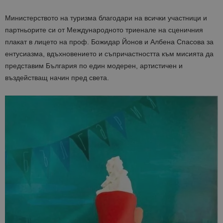
Министерството на туризма благодари на всички участници и
партньорите си от Международното триенале на сценичния
плакат в лицето на проф. Божидар Йонов и Албена Спасова за
ентусиазма, вдъхновението и съпричастността към мисията да
представим България по един модерен, артистичен и
въздействащ начин пред света.