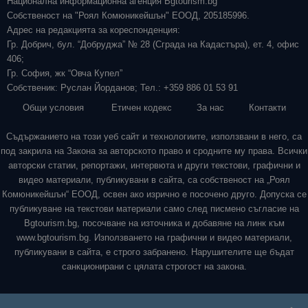
Национална информационна агенция Bgtourism.bg
Собственост на "Роял Комюникейшън" ЕООД, 205185996.
Адрес на редакцията за кореспонденция:
Гр. Добрич, бул. “Добруджа” № 28 (Сграда на Кадастъра), ет. 4, офис
406;
Гр. София, жк “Овча Купел”
Собственик: Руслан Йорданов; Тел.: +359 886 01 53 91
Общи условия
Етичен кодекс
За нас
Контакти
Съдържанието на този уеб сайт и технологиите, използвани в него, са
под закрила на Закона за авторското право и сродните му права. Всички
авторски статии, репортажи, интервюта и други текстови, графични и
видео материали, публикувани в сайта, са собственост на „Роял
Комюникейшън“ ЕООД, освен ако изрично е посочено друго. Допуска се
публикуване на текстови материали само след писмено съгласие на
Bgtourism.bg, посочване на източника и добавяне на линк към
www.bgtourism.bg. Използването на графични и видео материали,
публикувани в сайта, е строго забранено. Нарушителите ще бъдат
санкционирани с цялата строгост на закона.