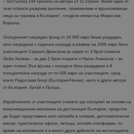
– постъпиха 144 проекта на автори от 11 страни. Всеки един от
тези плакати разкрива различни, примамливи и вдъхновяващи
лица на туризма в България“, сподели министър Мирослав
Боршош.
Осигуреният награден фонд от 10 000 евро беше раздаден,
като наградени с парична награда в размер на 2000 евро бяха
участниците Страхил Димитров за серия от 3 броя плакати,
Люба Халева – за два 2 броя плакати и Наско Атанасов – за
един плакат. Във връзка с конкурса бяха раздадени и 8
поощрителни награди от по 500 евро на участниците, сред
които Радослава Боор (България/Чехия), както и други автори
от България, Китай и Полша.
Изработените от участниците плакати ще послужат за основа на
комуникационни кампании на дестинация България, предстои
да бъдат представени като изложби в галерии, дипломатически
мисии, туристически офиси, летища, онлайн платформи, по
време на изложения и в много други дейности на институцията.