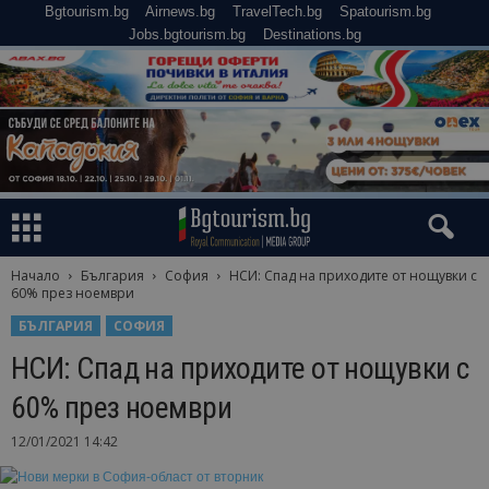
Bgtourism.bg
Airnews.bg
TravelTech.bg
Spatourism.bg
Jobs.bgtourism.bg
Destinations.bg
Начало
България
София
НСИ: Спад на приходите от нощувки с
60% през ноември
БЪЛГАРИЯ
СОФИЯ
НСИ: Спад на приходите от нощувки с
60% през ноември
12/01/2021 14:42