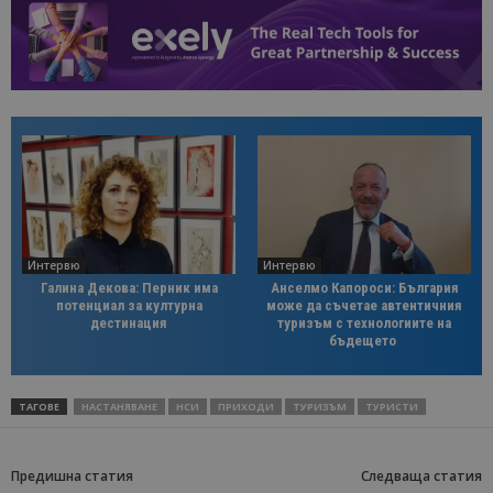
Интервю
Интервю
Галина Декова: Перник има
Анселмо Капороси: България
потенциал за културна
може да съчетае автентичния
дестинация
туризъм с технологиите на
бъдещето
ТАГОВЕ
НАСТАНЯВАНЕ
НСИ
ПРИХОДИ
ТУРИЗЪМ
ТУРИСТИ
Предишна статия
Следваща статия