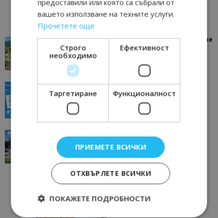
предоставили или която са събрали от
вашето използване на техните услуги.
Прочетете още
“Пощенска картичка от…”: Петрич – Изживяване
Строго
Ефективност
отвъд очакваното
необходимо
11/07/2026 11:22
Петрич
“Пощенска картичка от…”: Пловдив, градът на
Таргетиране
Функционалност
всички времена
23/06/2026 10:00
Пловдив
“Пощенска картичка от…”: Перник – град на
традициите, културата и вдъхновяващите...
ПРИЕМЕТЕ ВСИЧКИ
17/06/2026 09:01
Перник
ОТХВЪРЛЕТЕ ВСИЧКИ
ПОКАЖЕТЕ ПОДРОБНОСТИ