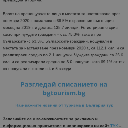
предходната година.
Броят на пренощувалите лица в местата за настаняване през
ноември 2020 г. намалява с 66.5% в сравнение със същия
месец на 2019 г. и достига 138.7 хиляди. Регистриран е срив
както при чуждите граждани – със 75.3%, така и при
българските -с 63.3%. Българските граждани, нощували в
местата за настаняване през ноември 2020 г., са 112.1 хил. и са
реализирали средно по 2.1 нощувки. Чуждите граждани са 26.6
хил. и са реализирали средно по 3.0 нощувки, като 69.1% от тях
са нощували в хотели с 4 и 5 звезди.
Разгледай списанието на
bgtourism.bg
Най-важните новини от туризма в България тук
Запознайте се с възможностите за рекламно и
информационно присъствие в новинарския ни сайт
ТУК
–