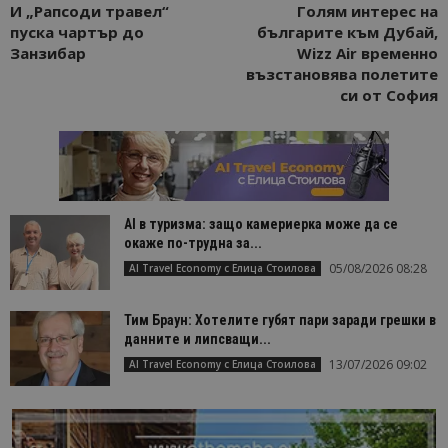
И „Рапсоди травел“
Голям интерес на
пуска чартър до
българите към Дубай,
Занзибар
Wizz Air временно
възстановява полетите
си от София
AI в туризма: защо камериерка може да се
окаже по-трудна за...
05/08/2026 08:28
AI Travel Economy с Елица Стоилова
Тим Браун: Хотелите губят пари заради грешки в
данните и липсващи...
13/07/2026 09:02
AI Travel Economy с Елица Стоилова