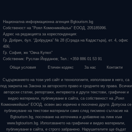
Национална информационна агенция Bgtourism.bg
Собственост на "Роял Комюникейшън" ЕООД, 205185996.
Адрес на редакцията за кореспонденция:
Гр. Добрич, бул. “Добруджа” № 28 (Сграда на Кадастъра), ет. 4, офис
406;
Гр. София, жк “Овча Купел”
Собственик: Руслан Йорданов; Тел.: +359 886 01 53 91
Общи условия
Етичен кодекс
За нас
Контакти
Съдържанието на този уеб сайт и технологиите, използвани в него, са
под закрила на Закона за авторското право и сродните му права. Всички
авторски статии, репортажи, интервюта и други текстови, графични и
видео материали, публикувани в сайта, са собственост на „Роял
Комюникейшън“ ЕООД, освен ако изрично е посочено друго. Допуска се
публикуване на текстови материали само след писмено съгласие на
Bgtourism.bg, посочване на източника и добавяне на линк към
www.bgtourism.bg. Използването на графични и видео материали,
публикувани в сайта, е строго забранено. Нарушителите ще бъдат