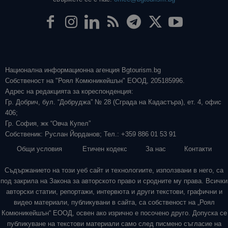
Национална информационна агенция Bgtourism.bg
Собственост на "Роял Комюникейшън" ЕООД, 205185996.
Адрес на редакцията за кореспонденция:
Гр. Добрич, бул. “Добруджа” № 28 (Сграда на Кадастъра), ет. 4, офис
406;
Гр. София, жк “Овча Купел”
Собственик: Руслан Йорданов; Тел.: +359 886 01 53 91
Общи условия
Етичен кодекс
За нас
Контакти
Съдържанието на този уеб сайт и технологиите, използвани в него, са
под закрила на Закона за авторското право и сродните му права. Всички
авторски статии, репортажи, интервюта и други текстови, графични и
видео материали, публикувани в сайта, са собственост на „Роял
Комюникейшън“ ЕООД, освен ако изрично е посочено друго. Допуска се
публикуване на текстови материали само след писмено съгласие на