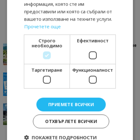
информация, която сте им
предоставили или която са събрали от
вашето използване на техните услуги.
Прочетете още
Строго
Ефективност
необходимо
“Пощенска картичка от…”: Петрич – Изживяване
отвъд очакваното
11/07/2026 11:22
Петрич
Таргетиране
Функционалност
“Пощенска картичка от…”: Пловдив, градът на
всички времена
23/06/2026 10:00
Пловдив
ПРИЕМЕТЕ ВСИЧКИ
“Пощенска картичка от…”: Перник – град на
традициите, културата и вдъхновяващите...
17/06/2026 09:01
Перник
ОТХВЪРЛЕТЕ ВСИЧКИ
ПОКАЖЕТЕ ПОДРОБНОСТИ