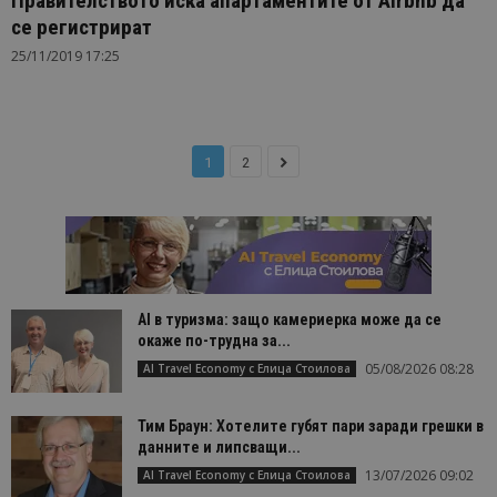
Правителството иска апартаментите от Airbnb да
се регистрират
25/11/2019 17:25
1
2
AI в туризма: защо камериерка може да се
окаже по-трудна за...
05/08/2026 08:28
AI Travel Economy с Елица Стоилова
Тим Браун: Хотелите губят пари заради грешки в
данните и липсващи...
13/07/2026 09:02
AI Travel Economy с Елица Стоилова