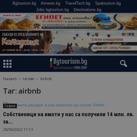
Bgtourism.bg
Airnews.bg
TravelTech.bg
Spatourism.bg
Jobs.bgtourism.bg
Destinations.bg
Начало
тагове
Airbnb
Таг: airbnb
София
Собственици на имоти у нас са получили 14 млн. лв.
за...
28/06/2022 17:13