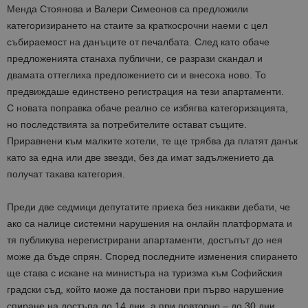
Менда Стоянова и Валери Симеонов са предложили
категоризирането на стаите за краткосрочни наеми с цел
събираемост на данъците от печалбата. След като обаче
предложенията станаха публични, се разрази скандал и
двамата оттеглиха предложението си и внесоха ново. То
предвиждаше единствено регистрация на тези апартаменти.
С новата поправка обаче реално се избягва категоризацията,
но последствията за потребителите остават същите.
Приравнени към малките хотели, те ще трябва да платят данък
като за една или две звезди, без да имат задължението да
получат такава категория.
Преди две седмици депутатите приеха без никакви дебати, че
ако са налице системни нарушения на онлайн платформата и
тя публикува нерегистрирани апартаменти, достъпът до нея
може да бъде спрян. Според последните изменения спирането
ще става с искане на министъра на туризма към Софийския
градски съд, който може да постанови при първо нарушение
спиране на достъпа до 14 дни, а при повторно – до 30 дни.