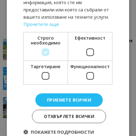
информация, която сте им
предоставили или която са събрали от
вашето използване на техните услуги.
Прочетете още
Строго
Ефективност
“Пощенска картичка от…”: Петрич – Изживяване
необходимо
отвъд очакваното
11/07/2026 11:22
Петрич
Таргетиране
Функционалност
“Пощенска картичка от…”: Пловдив, градът на
всички времена
23/06/2026 10:00
Пловдив
“Пощенска картичка от…”: Перник – град на
ПРИЕМЕТЕ ВСИЧКИ
традициите, културата и вдъхновяващите...
17/06/2026 09:01
Перник
ОТХВЪРЛЕТЕ ВСИЧКИ
ПОКАЖЕТЕ ПОДРОБНОСТИ