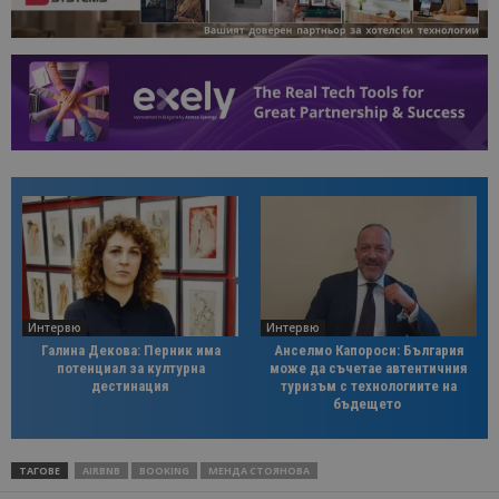
Интервю
Интервю
Галина Декова: Перник има
Анселмо Капороси: България
потенциал за културна
може да съчетае автентичния
дестинация
туризъм с технологиите на
бъдещето
ТАГОВЕ
AIRBNB
BOOKING
МЕНДА СТОЯНОВА