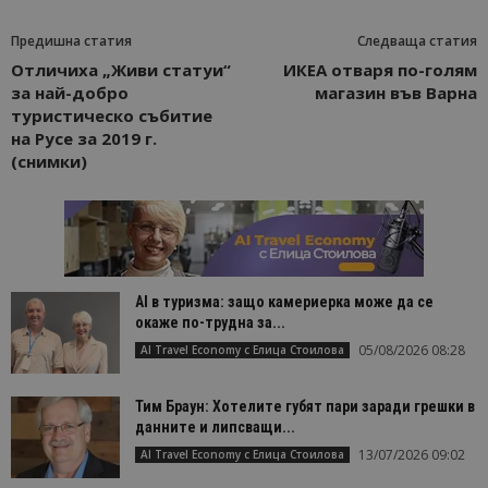
Предишна статия
Следваща статия
Отличиха „Живи статуи“
ИКЕА отваря по-голям
за най-добро
магазин във Варна
туристическо събитие
на Русе за 2019 г.
(снимки)
AI в туризма: защо камериерка може да се
окаже по-трудна за...
05/08/2026 08:28
AI Travel Economy с Елица Стоилова
Тим Браун: Хотелите губят пари заради грешки в
данните и липсващи...
13/07/2026 09:02
AI Travel Economy с Елица Стоилова