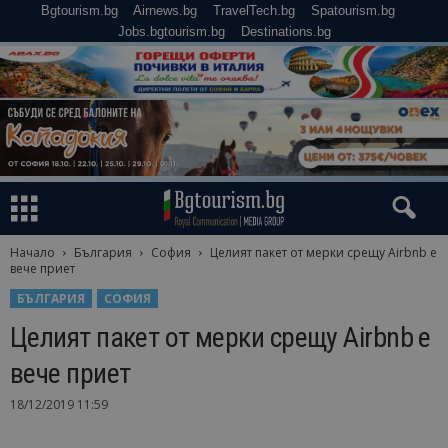
Bgtourism.bg
Airnews.bg
TravelTech.bg
Spatourism.bg
Jobs.bgtourism.bg
Destinations.bg
Начало
България
София
Целият пакет от мерки срещу Airbnb е
вече приет
БЪЛГАРИЯ
СОФИЯ
Целият пакет от мерки срещу Airbnb е
вече приет
18/12/2019 11:59