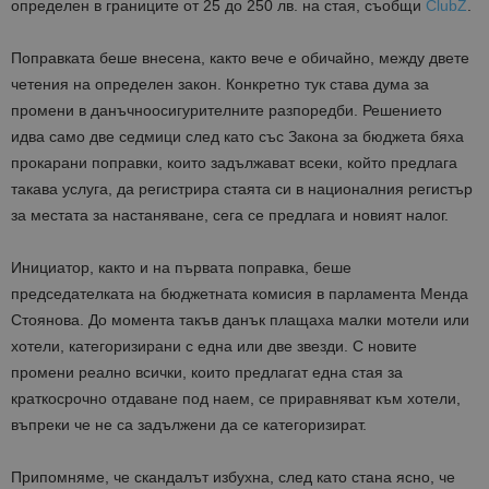
определен в границите от 25 до 250 лв. на стая, съобщи
ClubZ
.
Поправката беше внесена, както вече е обичайно, между двете
четения на определен закон. Конкретно тук става дума за
промени в данъчноосигурителните разпоредби. Решението
идва само две седмици след като със Закона за бюджета бяха
прокарани поправки, които задължават всеки, който предлага
такава услуга, да регистрира стаята си в националния регистър
за местата за настаняване, сега се предлага и новият налог.
Инициатор, както и на първата поправка, беше
председателката на бюджетната комисия в парламента Менда
Стоянова. До момента такъв данък плащаха малки мотели или
хотели, категоризирани с една или две звезди. С новите
промени реално всички, които предлагат една стая за
краткосрочно отдаване под наем, се приравняват към хотели,
въпреки че не са задължени да се категоризират.
Припомняме, че скандалът избухна, след като стана ясно, че