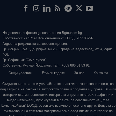
Национална информационна агенция Bgtourism.bg
Собственост на "Роял Комюникейшън" ЕООД, 205185996.
Адрес на редакцията за кореспонденция:
Гр. Добрич, бул. “Добруджа” № 28 (Сграда на Кадастъра), ет. 4, офис
406;
Гр. София, жк “Овча Купел”
Собственик: Руслан Йорданов; Тел.: +359 886 01 53 91
Общи условия
Етичен кодекс
За нас
Контакти
Съдържанието на този уеб сайт и технологиите, използвани в него, са
под закрила на Закона за авторското право и сродните му права. Всички
авторски статии, репортажи, интервюта и други текстови, графични и
видео материали, публикувани в сайта, са собственост на „Роял
Комюникейшън“ ЕООД, освен ако изрично е посочено друго. Допуска се
публикуване на текстови материали само след писмено съгласие на