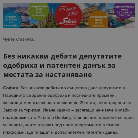
Чуйте статията:
Без никакви дебати депутатите
одобриха и патентен данък за
местата за настаняване
София.
Без никакви дебати по същество днес депутатите в
Народното събрание одобриха и последните промени,
засягащи местата за настаняване до 20 стаи, регистрирани по
Закона за туризма. Иначе казано – засягащи най-вече онлайн
платформи като Airbnb и Booking. С днешните промени се прие,
че хората, които отдават под наем апартаменти в такива
плаформи, ще плащат и допълнителен патентен данък,