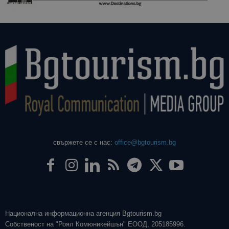
свържете се с нас:
office@bgtourism.bg
Национална информационна агенция Bgtourism.bg
Собственост на "Роял Комюникейшън" ЕООД, 205185996.