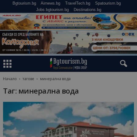
Bgtourism.bg
Airnews.bg
TravelTech.bg
Spatourism.bg
Jobs.bgtourism.bg
Destinations.bg
Начало
тагове
минерална вода
Таг: минерална вода