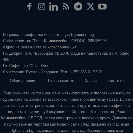
Национална информационна агенция Bgtourism.bg
Собственост на "Роял Комюникейшън" ЕООД, 205185996.
Адрес на редакцията за кореспонденция:
Гр. Добрич, бул. “Добруджа” № 28 (Сграда на Кадастъра), ет. 4, офис
406;
Гр. София, жк “Овча Купел”
Собственик: Руслан Йорданов; Тел.: +359 886 01 53 91
Общи условия
Етичен кодекс
За нас
Контакти
Съдържанието на този уеб сайт и технологиите, използвани в него, са
под закрила на Закона за авторското право и сродните му права. Всички
авторски статии, репортажи, интервюта и други текстови, графични и
видео материали, публикувани в сайта, са собственост на „Роял
Комюникейшън“ ЕООД, освен ако изрично е посочено друго. Допуска се
публикуване на текстови материали само след писмено съгласие на
Bgtourism.bg, посочване на източника и добавяне на линк към