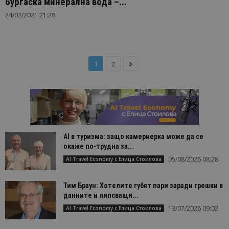
бургаска минерална вода –...
24/02/2021 21:28
1
2
AI в туризма: защо камериерка може да се
окаже по-трудна за...
05/08/2026 08:28
AI Travel Economy с Елица Стоилова
Тим Браун: Хотелите губят пари заради грешки в
данните и липсващи...
13/07/2026 09:02
AI Travel Economy с Елица Стоилова