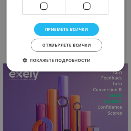
ПРИЕМЕТЕ ВСИЧКИ
ОТХВЪРЛЕТЕ ВСИЧКИ
ПОКАЖЕТЕ ПОДРОБНОСТИ
Строго необходимо
Ефективност
Таргетиране
Функционалност
Строго необходимите бисквитки позволяват
основната функционалност на уебсайта, като
потребителско влизане и управление на
акаунта. Уебсайтът не може да се използва
правилно без строго необходими бисквитки.
Доставчик
/
Валиден