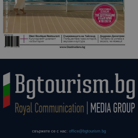
свържете се с нас:
office@bgtourism.bg