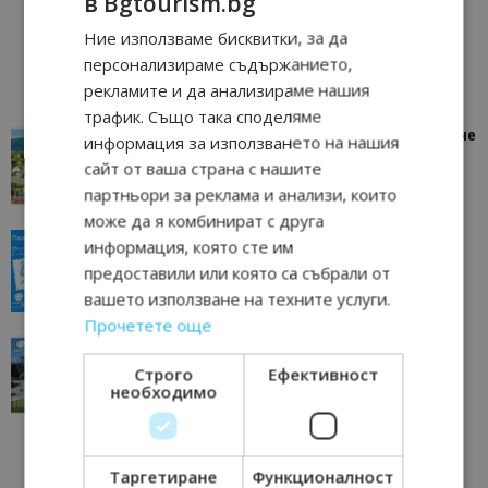
в Bgtourism.bg
Ние използваме бисквитки, за да
персонализираме съдържанието,
рекламите и да анализираме нашия
трафик. Също така споделяме
“Пощенска картичка от…”: Петрич – Изживяване
информация за използването на нашия
отвъд очакваното
сайт от ваша страна с нашите
11/07/2026 11:22
Петрич
партньори за реклама и анализи, които
може да я комбинират с друга
“Пощенска картичка от…”: Пловдив, градът на
информация, която сте им
всички времена
предоставили или която са събрали от
23/06/2026 10:00
Пловдив
вашето използване на техните услуги.
Прочетете още
“Пощенска картичка от…”: Перник – град на
традициите, културата и вдъхновяващите...
Строго
Ефективност
необходимо
17/06/2026 09:01
Перник
Таргетиране
Функционалност