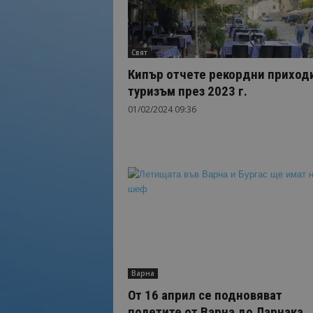
Свят
Кипър отчете рекордни приход
туризъм през 2023 г.
01/02/2024 09:36
Варна
От 16 април се подновяват
полетите от Варна до Ларнака