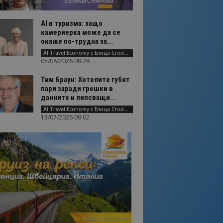
AI в туризма: защо
камериерка може да се
окаже по-трудна за...
AI Travel Economy с Елица Стоилова
05/08/2026 08:28
Тим Браун: Хотелите губят
пари заради грешки в
данните и липсващи...
AI Travel Economy с Елица Стоилова
13/07/2026 09:02