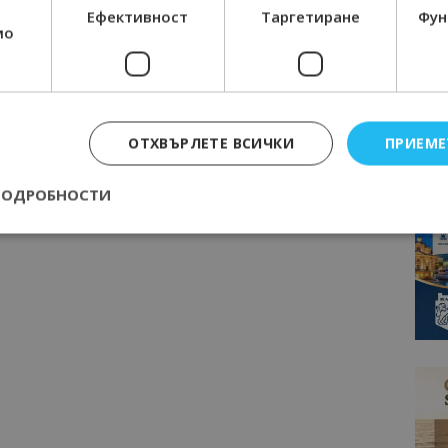
Ефективност
Таргетиране
Фун
мо
ОТХВЪРЛЕТЕ ВСИЧКИ
ПРИЕМЕ
ПОДРОБНОСТИ
Строго необходимо
Ефективност
Таргетиране
Функционалност
е бисквитки позволяват основната функционалност на уебсайта, като потребит
нта. Уебсайтът не може да се използва правилно без строго необходими бискви
Доставчик
/
Валиден
Описание
Домейн
до
epted
lisandraramos.com
7 дни
Тази бисквитка се използва, за да зап
bgtourism.bg
на потребителя за използването на бис