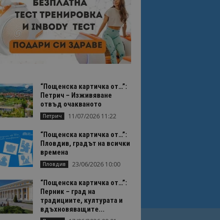
“Пощенска картичка от…”:
Петрич – Изживяване
отвъд очакваното
11/07/2026 11:22
Петрич
“Пощенска картичка от…”:
Пловдив, градът на всички
времена
23/06/2026 10:00
Пловдив
“Пощенска картичка от…”:
Перник – град на
традициите, културата и
вдъхновяващите...