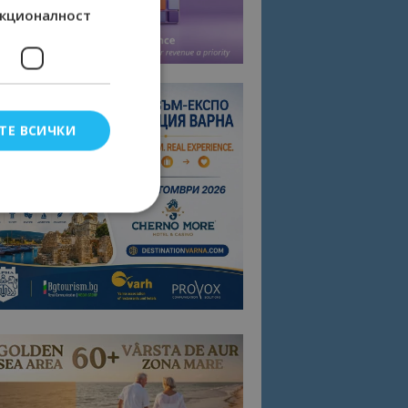
кционалност
ТЕ ВСИЧКИ
елско влизане и
тки.
омните съгласието
квитки на сайта.