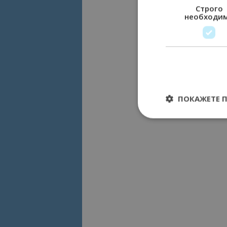
Строго
необходи
ПОКАЖЕТЕ 
Строго необходимит
управление на акау
Име
cookie_notice_acc