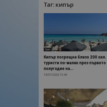
Таг: кипър
Н
а
й
-
в
а
ж
н
о
Свят
т
о
Кипър посрещна близо 200 хил.
о
туристи по-малко през първото
т
полугодие на...
т
18/07/2026 15:46
у
р
и
з
м
а
!