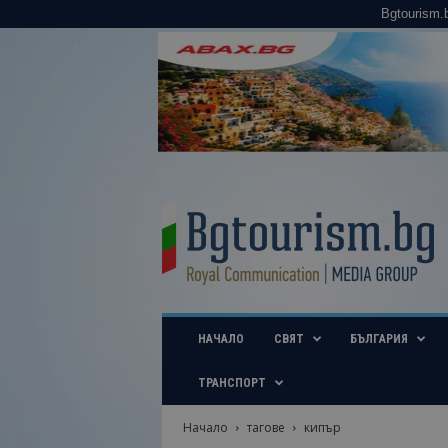
Bgtourism.
B
g
t
o
u
r
i
НАЧАЛО
СВЯТ
БЪЛГАРИЯ
s
m
.
ТРАНСПОРТ
b
g
Начало
тагове
кипър
–