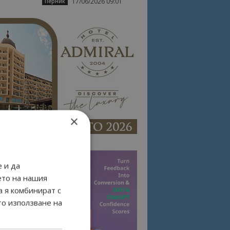
17/06/2026 09:01
Перник
×
 и да
ето на нашия
а я комбинират с
то използване на