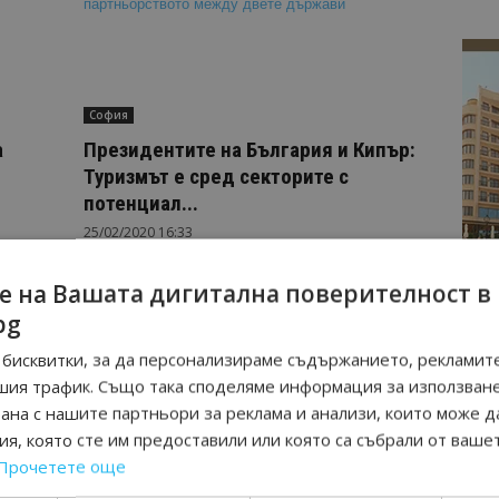
София
а
Президентите на България и Кипър:
Туризмът е сред секторите с
потенциал...
25/02/2020 16:33
е на Вашата дигитална поверителност в
bg
страница 1 на 2
бисквитки, за да персонализираме съдържанието, рекламите
шия трафик. Също така споделяме информация за използван
рана с нашите партньори за реклама и анализи, които може д
я, която сте им предоставили или която са събрали от ваше
Прочетете още