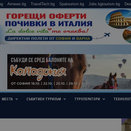
bg
Airnews.bg
TravelTech.bg
Spatourism.bg
Jobs.bgtourism.bg
Des
МЕСТА
СЪБИТИЕН ТУРИЗЪМ
ТУРОПЕРАТОРИ
ТЕХНОЛО