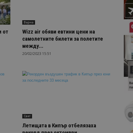
Варна
и от
Wizz air обяви евтини цени на
самолетните билети за полетите
между...
20/02/2023 15:51
Свят
Летищата в Кипър отбелязаха
рекорд през октомври,