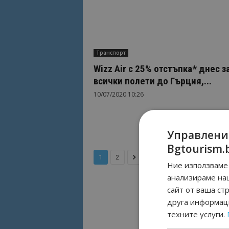
Транспорт
Wizz Air с 25% отстъпка* днес з
всички полети до Гърция,...
10/07/2020 10:26
Управлени
Bgtourism.
1
2
Ние използваме 
анализираме на
сайт от ваша ст
друга информаци
техните услуги.