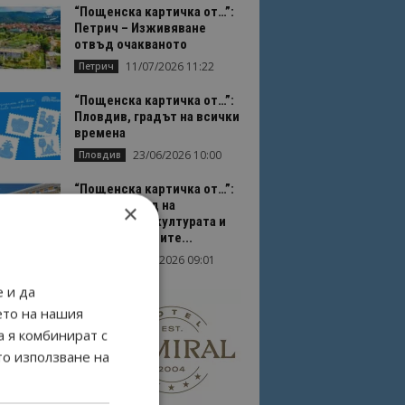
“Пощенска картичка от…”:
Петрич – Изживяване
отвъд очакваното
11/07/2026 11:22
Петрич
“Пощенска картичка от…”:
Пловдив, градът на всички
времена
23/06/2026 10:00
Пловдив
“Пощенска картичка от…”:
Перник – град на
×
традициите, културата и
вдъхновяващите...
17/06/2026 09:01
Перник
 и да
ето на нашия
а я комбинират с
то използване на