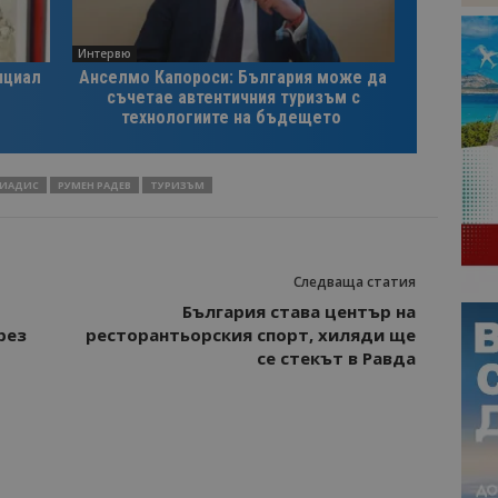
Интервю
нциал
Анселмо Капороси: България може да
съчетае автентичния туризъм с
технологиите на бъдещето
СИАДИС
РУМЕН РАДЕВ
ТУРИЗЪМ
Следваща статия
България става център на
рез
ресторантьорския спорт, хиляди ще
се стекът в Равда