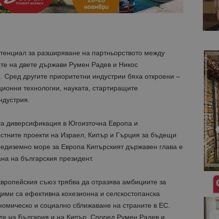
отенциал за разширяване на партньорството между
ите на двете държави Румен Радев и Никос
. Сред другите приоритетни индустрии бяха откроени –
ионни технологии, науката, стартиращите
ндустрия.
та диверсификация в Югоизточна Европа и
тните проекти на Израел, Кипър и Гърция за бъдещи
Средиземно море за Европа Кипърският държавен глава е
на на българския президент.
вропейския съюз трябва да отразява амбициите за
ими са ефективна кохезионна и селскостопанска
ономическо и социално сближаване на страните в ЕС.
те на България и на Кипър. Според Румен Радев и