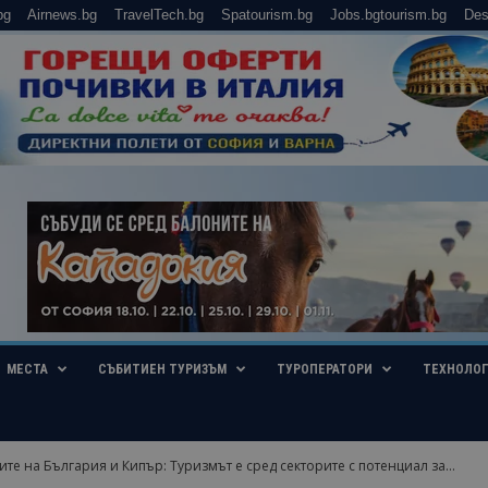
bg
Airnews.bg
TravelTech.bg
Spatourism.bg
Jobs.bgtourism.bg
Des
МЕСТА
СЪБИТИЕН ТУРИЗЪМ
ТУРОПЕРАТОРИ
ТЕХНОЛО
те на България и Кипър: Туризмът е сред секторите с потенциал за...