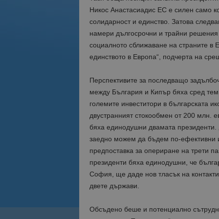
Никос Анастасиадис ЕС е силен само к
солидарност и единство. Затова следв
намери дългосрочни и трайни решения 
социалното сближаване на страните в 
единството в Европа“, подчерта на сре
Перспективите за последващо задълбоч
между България и Кипър бяха сред тем
големите инвеститори в българската ик
двустранният стокообмен от 200 млн. е
бяха единодушни двамата президенти. 
заедно можем да бъдем по-ефективни и
предпоставка за опериране на трети па
президенти бяха единодушни, че българ
София, ще даде нов тласък на контакт
двете държави.
Обсъдено беше и потенциално сътрудни