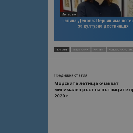
Интервю
Галина Декова: Перник има поте
за културна дестинация
ТАГОВЕ
БЪЛГАРИЯ
КИПЪР
НИКОС АНАСТА
Предишна статия
Морските летища очакват
минимален ръст на пътниците п
2020 г.