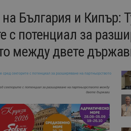
на България и Кипър: Т
е с потенциал за разш
то между двете държав
ред секторите с потенциал за разширяване на партньорството между
двете държави