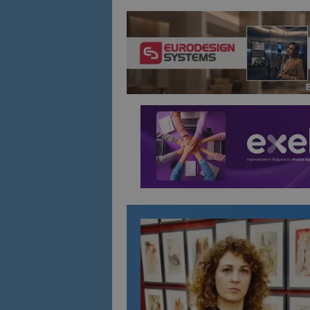
Име
Име
sc_is_visitor_uniq
is_visitor_unique
is_unique
_ga_B09EBBY8PY
_ga_WXPDN4HSCV
_ga_FK650GXHRZ
_ga