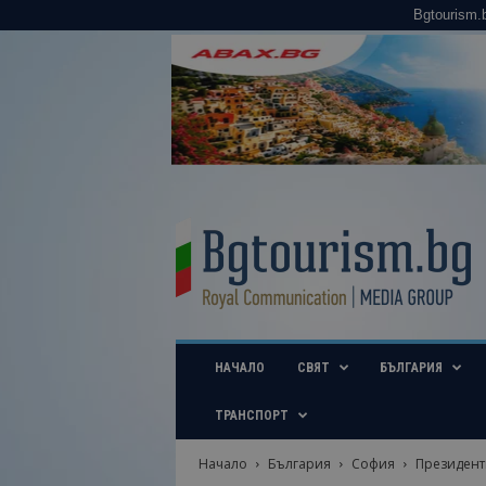
Bgtourism.
B
g
t
o
u
r
i
НАЧАЛО
СВЯТ
БЪЛГАРИЯ
s
m
.
ТРАНСПОРТ
b
g
Начало
България
София
Президенти
–