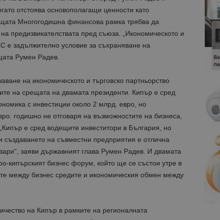
огато отстоява основополагащи ценности като
ащата Многогодишна финансова рамка трябва да
на предизвикателствата пред съюза. „Икономическото и
ЕС е задължително условие за съхраняване на
щата Румен Радев.
аване на икономическото и търговско партньорство
ите на срещата на двамата президенти. Кипър е сред
ономика с инвестиции около 2 млрд. евро, но
вро. годишно не отговаря на възможностите на бизнеса,
„Кипър е сред водещите инвеститори в България, но
 създаването на съвместни предприятия е отлична
зари“, заяви държавният глава Румен Радев. И двамата
о-кипърският бизнес форум, който ще се състои утре в
ите между бизнес средите и икономическия обмен между
чество на Кипър в рамките на регионалната