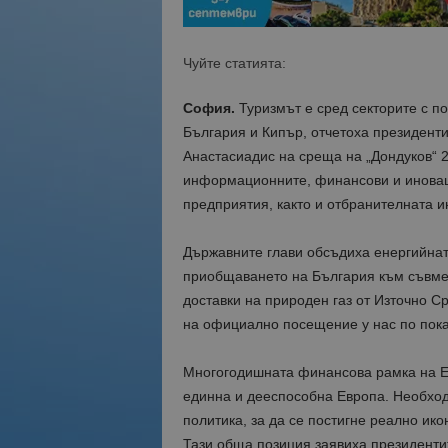
Чуйте статията:
София.
Туризмът е сред секторите с п
България и Кипър, отчетоха президент
Анастасиадис на среща на „Дондуков“ 2
информационните, финансови и иновац
предприятия, както и отбранителната и
Държавните глави обсъдиха енергийна
приобщаването на България към съвмес
доставки на природен газ от Източно 
на официално посещение у нас по пока
Многогодишната финансова рамка на Е
единна и дееспособна Европа. Необход
политика, за да се постигне реално ик
Тази обща позиция заявиха президенти