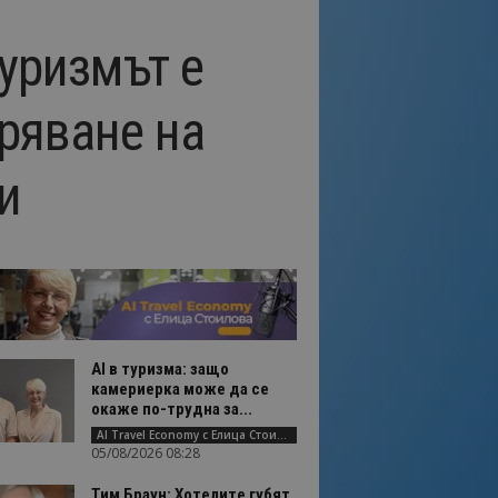
уризмът е
иряване на
и
AI в туризма: защо
камериерка може да се
окаже по-трудна за...
AI Travel Economy с Елица Стоилова
05/08/2026 08:28
Тим Браун: Хотелите губят