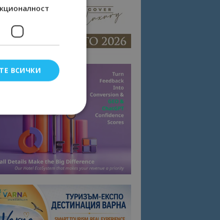
кционалност
ТЕ ВСИЧКИ
елско влизане и
тки.
омните съгласието
квитки на сайта.