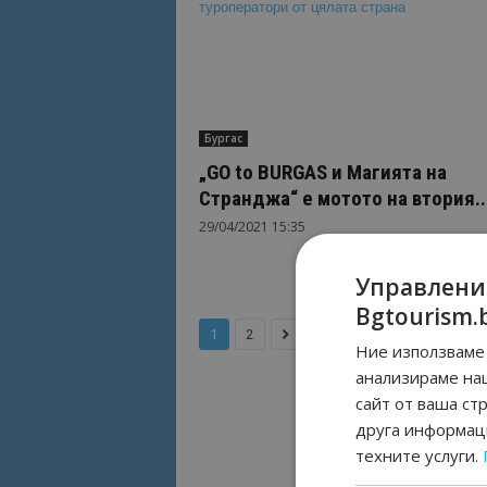
Бургас
„GO to BURGAS и Магията на
Странджа“ е мотото на втория..
29/04/2021 15:35
Управлени
Bgtourism.
1
2
Ние използваме 
анализираме на
сайт от ваша ст
друга информаци
техните услуги.