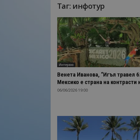
Таг: инфотур
Н
а
й
-
в
а
ж
н
о
Интервю
т
о
Венета Иванова, “Игъл травел 6
о
Мексико е страна на контрасти и
т
06/06/2026 19:00
т
у
р
и
з
м
а
!