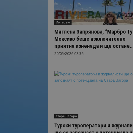
Интервю
Миглена Запрянова, “Марбро Ту
Мексико беше изключително
приятна изненада и ще остане..
29/05/2026 08:36
Стара Загора
Турски туроператори и журнали
ще се запознаят с потенциала н