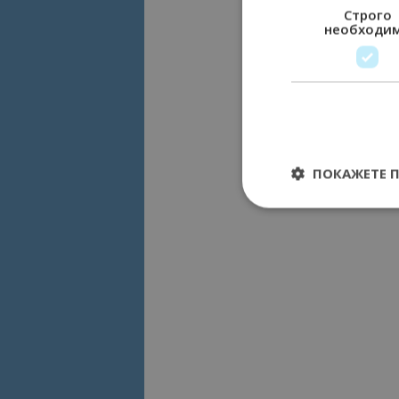
Строго
необходи
ПОКАЖЕТЕ 
Строго необходимит
управление на акау
Име
cookie_notice_acc