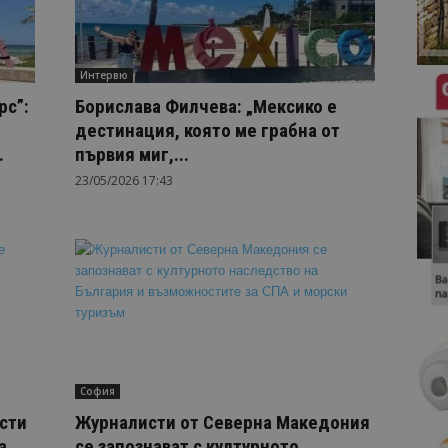
Интервю
рс”:
Борислава Филчева: „Мексико е
дестинация, която ме грабна от
.
първия миг,...
23/05/2026 17:43
София
сти
Журналисти от Северна Македония
а
се запознават с културното