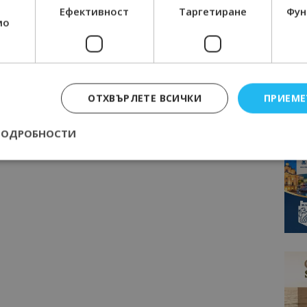
Ефективност
Таргетиране
Фун
мо
ОТХВЪРЛЕТЕ ВСИЧКИ
ПРИЕМЕ
ПОДРОБНОСТИ
Строго необходимо
Ефективност
Таргетиране
Функционалност
е бисквитки позволяват основната функционалност на уебсайта, като потребит
нта. Уебсайтът не може да се използва правилно без строго необходими бискви
Доставчик
/
Валиден
Описание
Домейн
до
epted
lisandraramos.com
7 дни
Тази бисквитка се използва, за да зап
bgtourism.bg
на потребителя за използването на бис