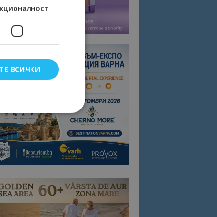
кционалност
ТЕ ВСИЧКИ
елско влизане и
тки.
омните съгласието
квитки на сайта.