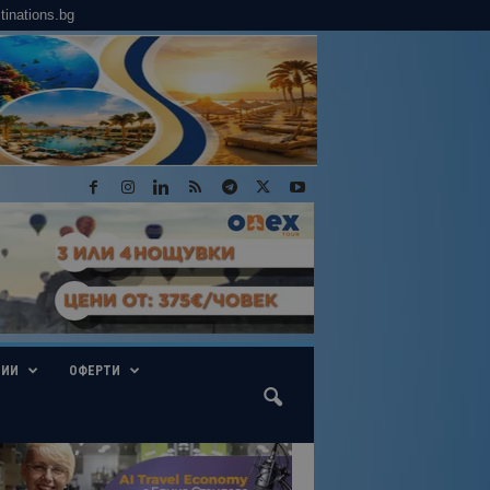
tinations.bg
ГИИ
ОФЕРТИ