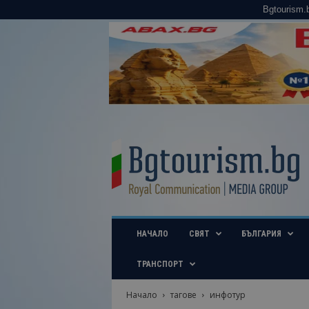
Bgtourism.
B
g
t
o
u
r
i
НАЧАЛО
СВЯТ
БЪЛГАРИЯ
s
m
.
ТРАНСПОРТ
b
g
Начало
тагове
инфотур
–