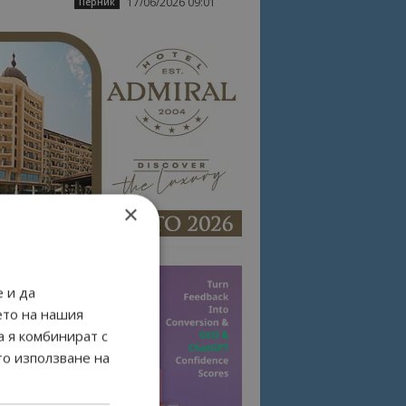
17/06/2026 09:01
Перник
×
 и да
ето на нашия
а я комбинират с
то използване на