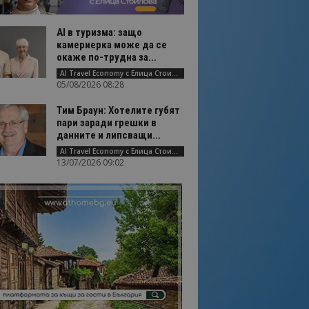
AI в туризма: защо
камериерка може да се
окаже по-трудна за...
AI Travel Economy с Елица Стоилова
05/08/2026 08:28
Тим Браун: Хотелите губят
пари заради грешки в
данните и липсващи...
AI Travel Economy с Елица Стоилова
13/07/2026 09:02