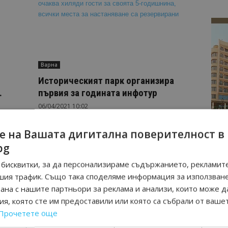
Варна
Историческият парк организира
.
първия за годината инфотур
06/04/2021 10:02
е на Вашата дигитална поверителност в
bg
страница 1 на 2
бисквитки, за да персонализираме съдържанието, рекламите
шия трафик. Също така споделяме информация за използван
рана с нашите партньори за реклама и анализи, които може д
я, която сте им предоставили или която са събрали от ваше
Прочетете още