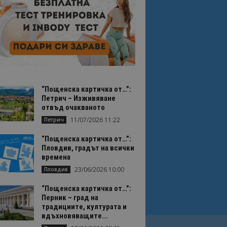
“Пощенска картичка от…”:
Петрич – Изживяване
отвъд очакваното
11/07/2026 11:22
Петрич
“Пощенска картичка от…”:
Пловдив, градът на всички
времена
23/06/2026 10:00
Пловдив
“Пощенска картичка от…”:
Перник – град на
традициите, културата и
вдъхновяващите...