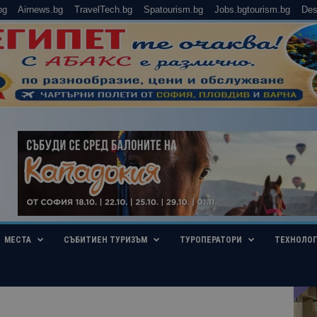
bg
Airnews.bg
TravelTech.bg
Spatourism.bg
Jobs.bgtourism.bg
Des
МЕСТА
СЪБИТИЕН ТУРИЗЪМ
ТУРОПЕРАТОРИ
ТЕХНОЛО