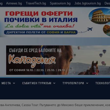
bg
Airnews.bg
TravelTech.bg
Spatourism.bg
Jobs.bgtourism.bg
Des
МЕСТА
СЪБИТИЕН ТУРИЗЪМ
ТУРОПЕРАТОРИ
ТЕХНОЛО
ва-Ангелчева, Cassia Tour: Пътуването до Мексико беше приключение, кое