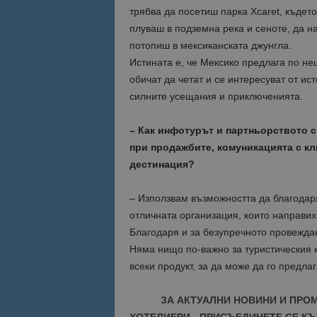
трябва да посетиш парка Xcaret, къдет
плуваш в подземна река и сеноте, да н
потопиш в мексиканската джунгла.
Истината е, че Мексико предлага по нещ
обичат да четат и се интересуват от ис
силните усещания и приключенията.
– Как инфотурът и партньорството с 
при продажбите, комуникацията с кл
дестинация?
– Използвам възможността да благодаря
отличната организация, които направи
Благодаря и за безупречното провеждан
Няма нищо по-важно за туристическия к
всеки продукт, за да може да го предла
ЗА АКТУАЛНИ НОВИНИ И ПРО