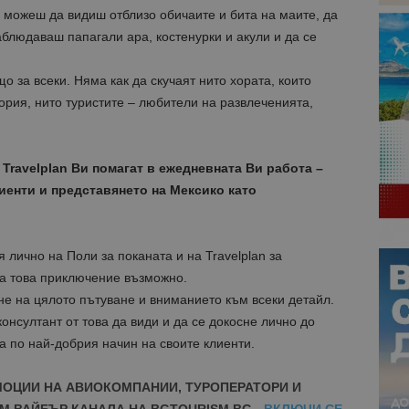
о можеш да видиш отблизо обичаите и бита на маите, да
аблюдаваш папагали ара, костенурки и акули и да се
о за всеки. Няма как да скучаят нито хората, които
тория, нито туристите – любители на развлеченията,
Travelplan Ви помагат в ежедневната Ви работа –
иенти и представянето на Мексико като
 лично на Поли за поканата и на Travelplan за
ха това приключение възможно.
е на цялото пътуване и вниманието към всеки детайл.
онсултант от това да види и да се докосне лично до
га по най-добрия начин на своите клиенти.
МОЦИИ НА АВИОКОМПАНИИ, ТУРОПЕРАТОРИ И