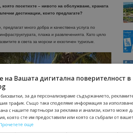
, която посетихте – нивото на обслужване, храната
далечни дестинации, които предлагате?
, предлагат много добра и качествена услуга по
инфраструктурата, плажа и развлеченията. Като цяло
азвитите в света за морски и екзотичен туризъм.
е на Вашата дигитална поверителност в
bg
бисквитки, за да персонализираме съдържанието, рекламите
шия трафик. Също така споделяме информация за използван
рана с нашите партньори за реклама и анализи, които може д
я, която сте им предоставили или която са събрали от ваше
Прочетете още