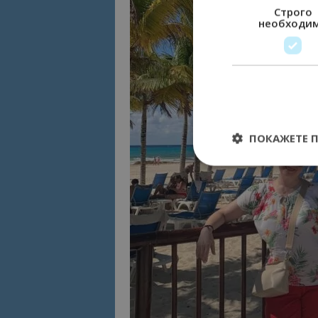
Строго
необходи
ПОКАЖЕТЕ 
Строго необходимит
управление на акау
Име
cookie_notice_acc