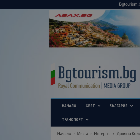
Bgtourism.
B
g
t
o
u
r
i
НАЧАЛО
СВЯТ
БЪЛГАРИЯ
s
m
.
ТРАНСПОРТ
b
g
Начало
Места
Интервю
Диляна Коле
–