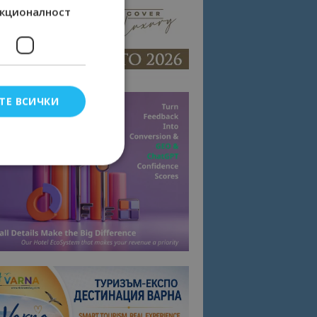
кционалност
ТЕ ВСИЧКИ
елско влизане и
тки.
омните съгласието
квитки на сайта.