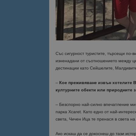
Име
Име
sc_is_visitor_uniq
is_visitor_unique
is_unique
Със сигурност туристите, търсещи по-в
изненадани от съотношението между цен
_ga_B09EBBY8PY
дестинации като Сейшелите, Малдивите
_ga_WXPDN4HSCV
–
Кое преживяване извън хотелите В
културните обекти или природните 
_ga_FK650GXHRZ
– Безспорно най-силно впечатление ми
_ga
парка Xcaret. Като едно от най-интере
света, Чичен Ица те пренася в света н
Ако искаш да се докоснеш до тази ист