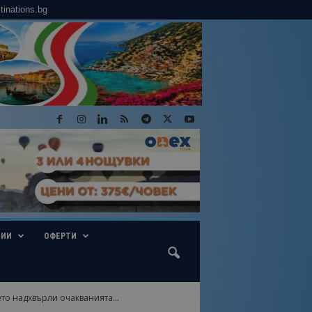
tinations.bg
ГИИ
ОФЕРТИ
то надхвърли очакванията...