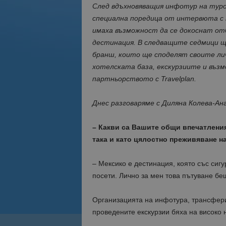
След вдъхновяващия инфотур на туропе
специална поредица от интервюта с 
имаха възможност да се докоснат от
дестинация. В следващите седмици 
бранш, които ще споделят своите ли
хотелската база, екскурзиите и възм
партньорството с Travelplan.
Днес разговаряме с Диляна Колева-Ан
– Какви са Вашите общи впечатления
така и като цялостно преживяване н
– Мексико е дестинация, която със сигу
посети. Лично за мен това пътуване бе
Организацията на инфотура, трансфери
проведените екскурзии бяха на високо 