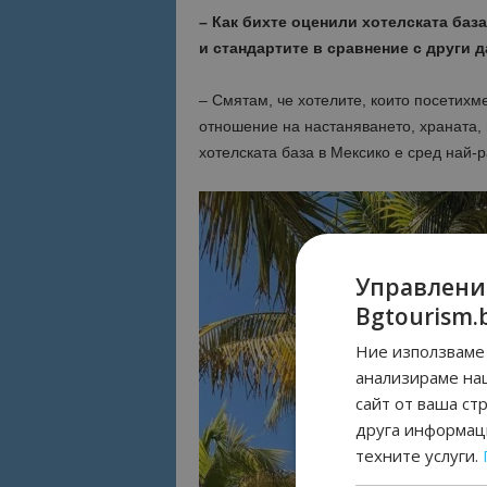
– Как бихте оценили хотелската база
и стандартите в сравнение с други 
– Смятам, че хотелите, които посетихме
отношение на настаняването, храната, 
хотелската база в Мексико е сред най-р
Управлени
Bgtourism.
Ние използваме 
анализираме на
сайт от ваша ст
друга информаци
техните услуги.