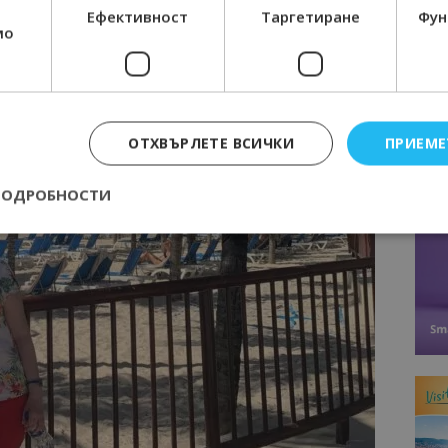
Ефективност
Таргетиране
Фун
мо
ОТХВЪРЛЕТЕ ВСИЧКИ
ПРИЕМЕ
ПОДРОБНОСТИ
Строго необходимо
Ефективност
Таргетиране
Функционалност
е бисквитки позволяват основната функционалност на уебсайта, като потребит
нта. Уебсайтът не може да се използва правилно без строго необходими бискви
Доставчик
/
Валиден
Описание
Домейн
до
epted
lisandraramos.com
7 дни
Тази бисквитка се използва, за да зап
bgtourism.bg
на потребителя за използването на бис