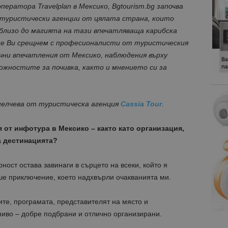
ратора Travelplan в Мексико, Bgtourism.bg започва
туристически агенции от цялата страна, които
близо до магията на тази впечатляваща карибска
ще Ви срещнем с професионалисти от туристическия
чни впечатления от Мексико, наблюдения върху
ожностите за почивка, както и мнението си за
гелчева от туристическа агенция
Cassia Tour
.
 от инфотура в Мексико – както като организация,
а дестинацията?
рност остава завинаги в сърцето на всеки, който я
ше приключение, което надхвърли очакванията ми.
те, програмата, представителят на място и
ниво – добре подбрани и отлично организирани.