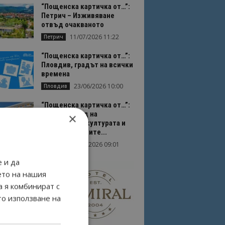
“Пощенска картичка от…”:
Петрич – Изживяване
отвъд очакваното
11/07/2026 11:22
Петрич
“Пощенска картичка от…”:
Пловдив, градът на всички
времена
23/06/2026 10:00
Пловдив
“Пощенска картичка от…”:
Перник – град на
×
традициите, културата и
вдъхновяващите...
17/06/2026 09:01
Перник
 и да
ето на нашия
а я комбинират с
то използване на