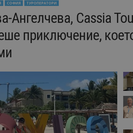
Я
СОФИЯ
ТУРОПЕРАТОРИ
-Ангелчева, Cassia Tou
еше приключение, коет
ми