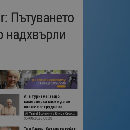
r: Пътуването
о надхвърли
AI в туризма: защо
камериерка може да се
окаже по-трудна за...
AI Travel Economy с Елица Стоилова
05/08/2026 08:28
Тим Браун: Хотелите губят