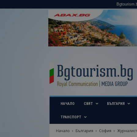
Bgtourism.
B
g
t
o
u
r
i
НАЧАЛО
СВЯТ
БЪЛГАРИЯ
s
m
.
ТРАНСПОРТ
b
g
Начало
България
София
Журналисти
–