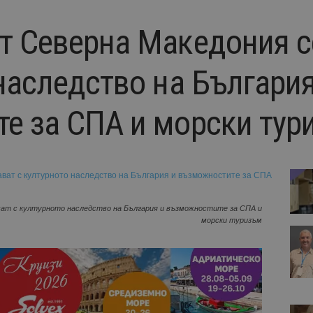
т Северна Македония с
наследство на България
е за СПА и морски тур
ват с културното наследство на България и възможностите за СПА и
морски туризъм