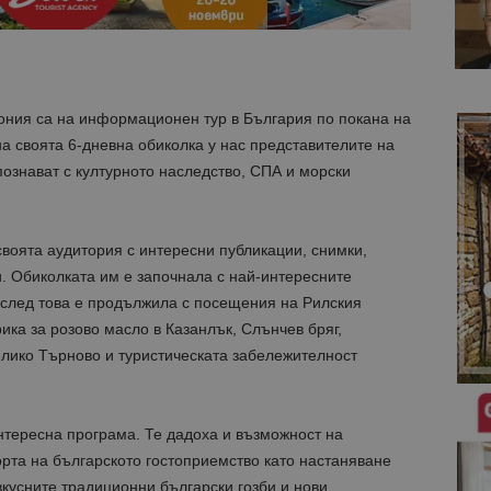
ния са на информационен тур в България по покана на
а своята 6-дневна обиколка у нас представителите на
познават с културното наследство, СПА и морски
оята аудитория с интересни публикации, снимки,
и. Обиколката им е започнала с най-интересните
 след това е продължила с посещения на Рилския
ика за розово масло в Казанлък, Слънчев бряг,
елико Търново и туристическата забележителност
нтересна програма. Те дадоха и възможност на
рта на българското гостоприемство като настаняване
вкусните традиционни български гозби и нови