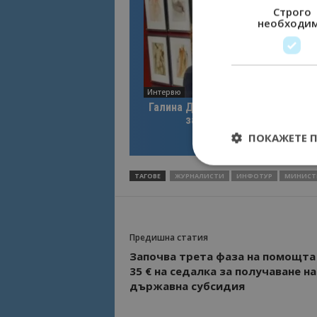
Строго
необходи
Интервю
Галина Декова: Перник има поте
за културна дестинация
ПОКАЖЕТЕ 
ТАГОВЕ
ЖУРНАЛИСТИ
ИНФОТУР
МИНИСТЕ
Строго необходимит
управление на акау
Предишна статия
Започва трета фаза на помощта
Име
35 € на седалка за получаване на
държавна субсидия
cookie_notice_acc