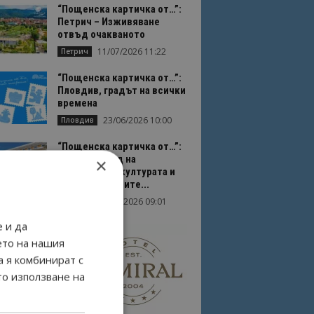
“Пощенска картичка от…”:
Петрич – Изживяване
отвъд очакваното
11/07/2026 11:22
Петрич
“Пощенска картичка от…”:
Пловдив, градът на всички
времена
23/06/2026 10:00
Пловдив
“Пощенска картичка от…”:
Перник – град на
×
традициите, културата и
вдъхновяващите...
17/06/2026 09:01
Перник
 и да
ето на нашия
а я комбинират с
то използване на