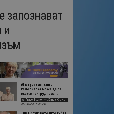
е запознават
 и
изъм
AI в туризма: защо
камериерка може да се
окаже по-трудна за...
AI Travel Economy с Елица Стоилова
05/08/2026 08:28
Тим Браун: Хотелите губят