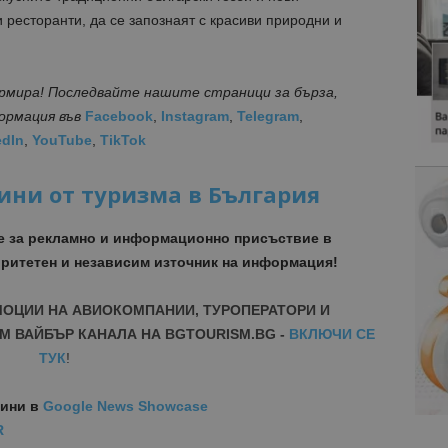
ресторанти, да се запознаят с красиви природни и
ормира! Последвайте нашите страници за бърза,
формация
във
Facebook
,
Instagram
,
Telegram
,
edIn
,
YouTube
,
TikTok
ини от туризма в България
е за рекламно и информационно присъствие в
ритетен и независим източник на информация!
МОЦИИ НА АВИОКОМПАНИИ, ТУРОПЕРАТОРИ И
М ВАЙБЪР КАНАЛА НА BGTOURISM.BG -
ВКЛЮЧИ СЕ
ТУК
!
вини
в
Google News Showcase
R