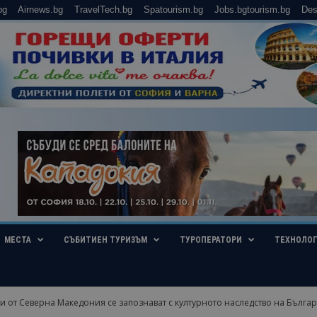
bg
Airnews.bg
TravelTech.bg
Spatourism.bg
Jobs.bgtourism.bg
Des
МЕСТА
СЪБИТИЕН ТУРИЗЪМ
ТУРОПЕРАТОРИ
ТЕХНОЛО
 от Северна Македония се запознават с културното наследство на Българи