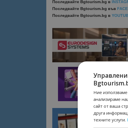
Последвайте
Bgtourism.bg в
INSTAG
Последвайте
Bgtourism.bg във
FAC
Последвайте
Bgtourism.bg в
YOUTU
Управлени
Bgtourism.
Ние използваме 
анализираме на
сайт от ваша ст
друга информаци
техните услуги.