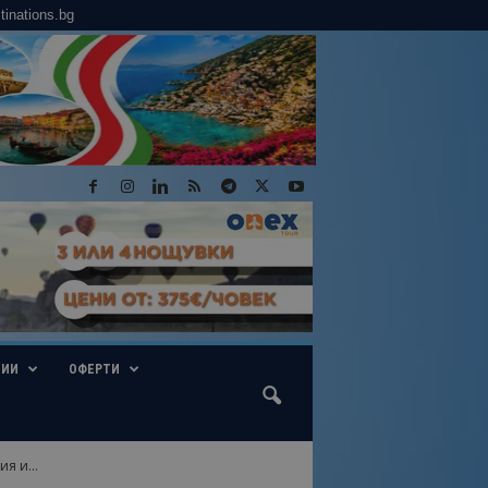
tinations.bg
ГИИ
ОФЕРТИ
я и...