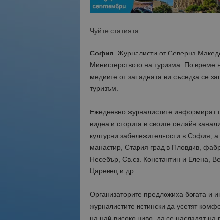
Чуйте статията:
София.
Журналисти от Северна Македо
Министерството на туризма. По време н
медиите от западната ни съседка се за
туризъм.
Ежедневно журналистите информират св
видеа и сторита в своите онлайн канал
културни забележителности в София, а
манастир, Стария град в Пловдив, фабр
Несебър, Св.св. Константин и Елена, В
Царевец и др.
Организаторите предложиха богата и и
журналистите истински да усетят комфо
на най-високо ниво, да се насладят на 