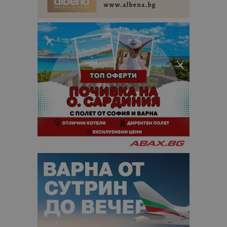
посетители
сесии и
кампании 
отчетите з
анализ на
сайтовете.