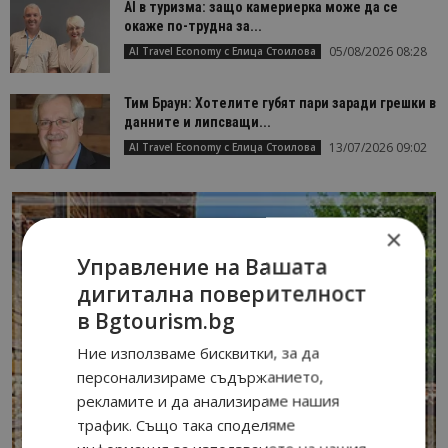
AI в туризма: защо камериерка може да се
окаже по-трудна за...
05/08/2026 08:28
AI Travel Economy с Елица Стоилова
Тим Браун: Хотелите губят пари заради грешки в
данните и липсващи...
13/07/2026 09:02
AI Travel Economy с Елица Стоилова
×
Управление на Вашата
дигитална поверителност
в Bgtourism.bg
Ние използваме бисквитки, за да
персонализираме съдържанието,
рекламите и да анализираме нашия
трафик. Също така споделяме