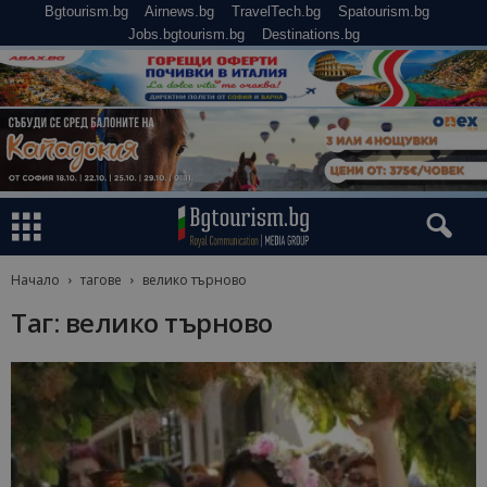
Bgtourism.bg
Airnews.bg
TravelTech.bg
Spatourism.bg
Jobs.bgtourism.bg
Destinations.bg
Начало
тагове
велико търново
Таг: велико търново