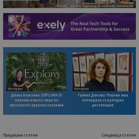
Интервю
Интервю
Диана Благоева: EXPLORA III
Галина Декова: Перник има
показва новото лице на
потенциал за културна
луксозното круизно пътуване
дестинация
Предишна статия
Следваща статия