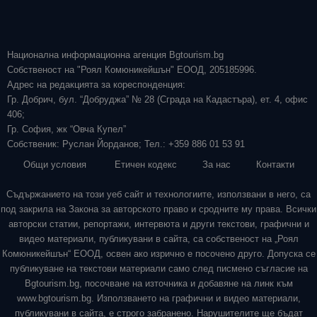
Национална информационна агенция Bgtourism.bg
Собственост на "Роял Комюникейшън" ЕООД, 205185996.
Адрес на редакцията за кореспонденция:
Гр. Добрич, бул. “Добруджа” № 28 (Сграда на Кадастъра), ет. 4, офис
406;
Гр. София, жк “Овча Купел”
Собственик: Руслан Йорданов; Тел.: +359 886 01 53 91
Общи условия
Етичен кодекс
За нас
Контакти
Съдържанието на този уеб сайт и технологиите, използвани в него, са
под закрила на Закона за авторското право и сродните му права. Всички
авторски статии, репортажи, интервюта и други текстови, графични и
видео материали, публикувани в сайта, са собственост на „Роял
Комюникейшън“ ЕООД, освен ако изрично е посочено друго. Допуска се
публикуване на текстови материали само след писмено съгласие на
Bgtourism.bg, посочване на източника и добавяне на линк към
www.bgtourism.bg. Използването на графични и видео материали,
публикувани в сайта, е строго забранено. Нарушителите ще бъдат