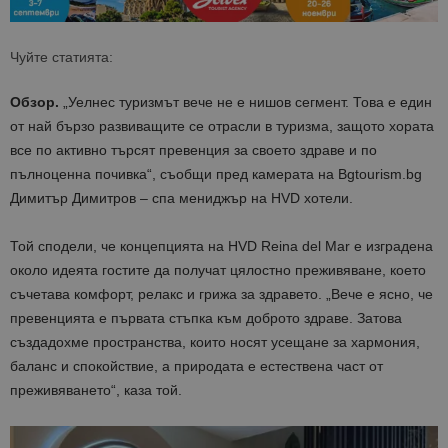
Чуйте статията:
Обзор.
„Уелнес туризмът вече не е нишов сегмент. Това е един
от най бързо развиващите се отрасли в туризма, защото хората
все по активно търсят превенция за своето здраве и по
пълноценна почивка“, съобщи пред камерата на Bgtourism.bg
Димитър Димитров – спа мениджър на HVD хотели.
Той сподели, че концепцията на HVD Reina del Mar е изградена
около идеята гостите да получат цялостно преживяване, което
съчетава комфорт, релакс и грижа за здравето. „Вече е ясно, че
превенцията е първата стъпка към доброто здраве. Затова
създадохме пространства, които носят усещане за хармония,
баланс и спокойствие, а природата е естествена част от
преживяването“, каза той.