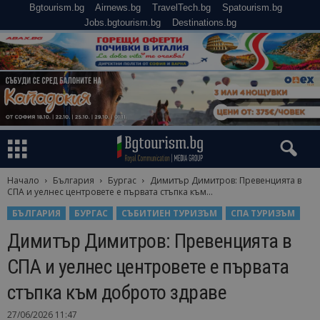
Bgtourism.bg
Airnews.bg
TravelTech.bg
Spatourism.bg
Jobs.bgtourism.bg
Destinations.bg
Начало
България
Бургас
Димитър Димитров: Превенцията в
СПА и уелнес центровете е първата стъпка към...
БЪЛГАРИЯ
БУРГАС
СЪБИТИЕН ТУРИЗЪМ
СПА ТУРИЗЪМ
Димитър Димитров: Превенцията в
СПА и уелнес центровете е първата
стъпка към доброто здраве
27/06/2026 11:47