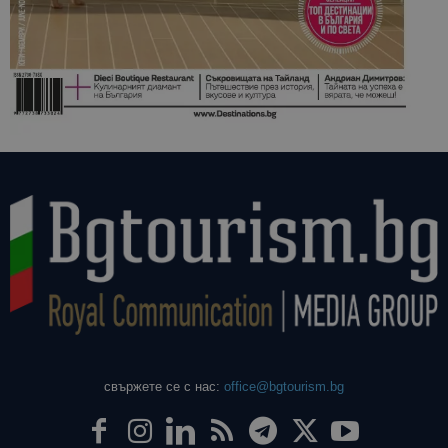
свържете се с нас:
office@bgtourism.bg