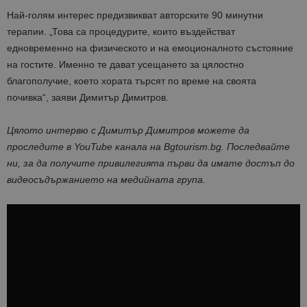
Най-голям интерес предизвикват авторските 90 минутни
терапии. „Това са процедурите, които въздействат
едновременно на физическото и на емоционалното състояние
на гостите. Именно те дават усещането за цялостно
благополучие, което хората търсят по време на своята
почивка“, заяви Димитър Димитров.
Цялото интервю с Димитър Димитров можете да
проследите в YouTube канала на Bgtourism.bg. Последвайте
ни, за да получите привилегията първи да имате достъп до
видеосъдържанието на медийната група.