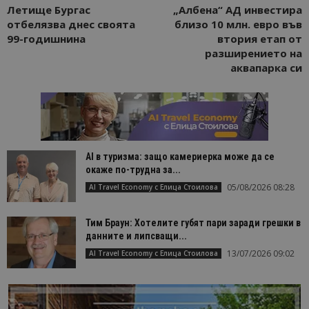
Летище Бургас
„Албена“ АД инвестира
отбелязва днес своята
близо 10 млн. евро във
99-годишнина
втория етап от
разширението на
аквапарка си
AI в туризма: защо камериерка може да се
окаже по-трудна за...
05/08/2026 08:28
AI Travel Economy с Елица Стоилова
Тим Браун: Хотелите губят пари заради грешки в
данните и липсващи...
13/07/2026 09:02
AI Travel Economy с Елица Стоилова