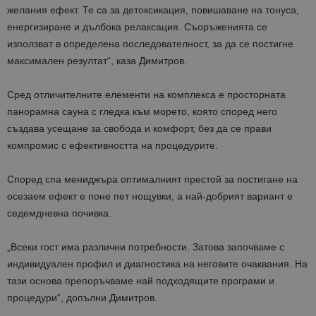
желания ефект. Те са за детоксикация, повишаване на тонуса,
енергизиране и дълбока релаксация. Съоръженията се
използват в определена последователност, за да се постигне
максимален резултат“, каза Димитров.
Сред отличителните елементи на комплекса е просторната
панорамна сауна с гледка към морето, която според него
създава усещане за свобода и комфорт, без да се прави
компромис с ефективността на процедурите.
Според спа мениджъра оптималният престой за постигане на
осезаем ефект е поне пет нощувки, а най-добрият вариант е
седемдневна почивка.
„Всеки гост има различни потребности. Затова започваме с
индивидуален профил и диагностика на неговите очаквания. На
тази основа препоръчваме най подходящите програми и
процедури“, допълни Димитров.