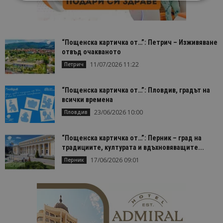
Строго необходимо
Ефективност
Таргетиране
Функционалност
“Пощенска картичка от…”: Петрич – Изживяване
отвъд очакваното
Строго необходимите бисквитки позволяват
основната функционалност на уебсайта, като
11/07/2026 11:22
Петрич
потребителско влизане и управление на
акаунта. Уебсайтът не може да се използва
правилно без строго необходими бисквитки.
“Пощенска картичка от…”: Пловдив, градът на
всички времена
Доставчик
/
Валиден
Име
Оп
Домейн
до
23/06/2026 10:00
Пловдив
cookie_notice_accepted
lisandraramos.com
7 дни
Таз
bgtourism.bg
бис
изп
“Пощенска картичка от…”: Перник – град на
да 
традициите, културата и вдъхновяващите...
съг
на
17/06/2026 09:01
Перник
пот
за
изп
на 
на 