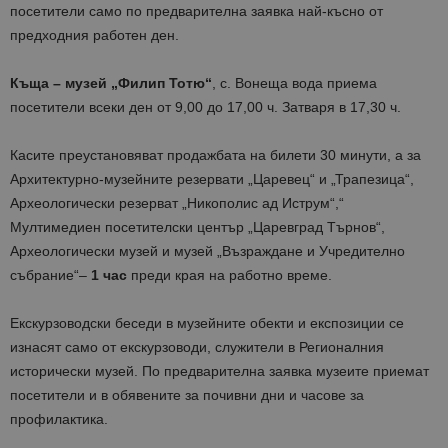
посетители само по предварителна заявка най-късно от
предходния работен ден.
Къща – музей „Филип Тотю“
, с. Вонеща вода приема
посетители всеки ден от 9,00 до 17,00 ч. Затваря в 17,30 ч.
Касите преустановяват продажбата на билети 30 минути, а за
Архитектурно-музейните резервати „Царевец“ и „Трапезица“,
Археологически резерват „Никополис ад Иструм“,“
Мултимедиен посетителски център „Царевград Търнов“,
Археологически музей и музей „Възраждане и Учредително
събрание“–
1 час
преди края на работно време.
Екскурзоводски беседи в музейните обекти и експозиции се
изнасят само от екскурзоводи, служители в Регионалния
исторически музей. По предварителна заявка музеите приемат
посетители и в обявените за почивни дни и часове за
профилактика.