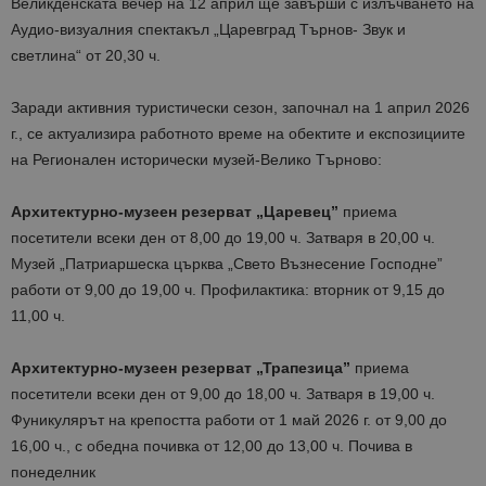
Великденската вечер на 12 април ще завърши с излъчването на
Аудио-визуалния спектакъл „Царевград Търнов- Звук и
светлина“ от 20,30 ч.
Заради активния туристически сезон, започнал на 1 април 2026
г., се актуализира работното време на обектите и експозициите
на Регионален исторически музей-Велико Търново:
Архитектурно-музеен резерват „Царевец”
приема
посетители всеки ден от 8,00 до 19,00 ч. Затваря в 20,00 ч.
Музей „Патриаршеска църква „Свето Възнесение Господне”
работи от 9,00 до 19,00 ч. Профилактика: вторник от 9,15 до
11,00 ч.
Архитектурно-музеен резерват „Трапезица”
приема
посетители всеки ден от 9,00 до 18,00 ч. Затваря в 19,00 ч.
Фуникулярът на крепостта работи от 1 май 2026 г. от 9,00 до
16,00 ч., с обедна почивка от 12,00 до 13,00 ч. Почива в
понеделник