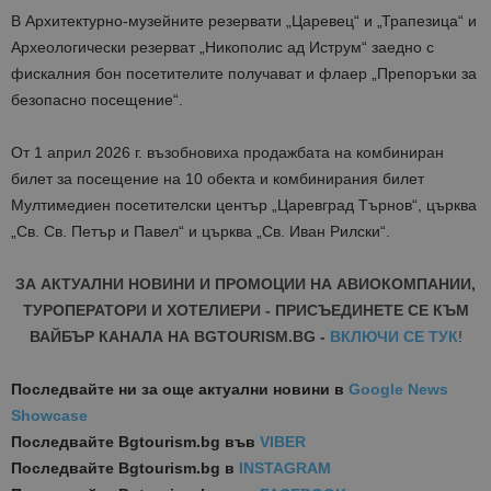
В Архитектурно-музейните резервати „Царевец“ и „Трапезица“ и
Археологически резерват „Никополис ад Иструм“ заедно с
фискалния бон посетителите получават и флаер „Препоръки за
безопасно посещение“.
От 1 април 2026 г. възобновиха продажбата на комбиниран
билет за посещение на 10 обекта и комбинирания билет
Мултимедиен посетителски център „Царевград Търнов“, църква
„Св. Св. Петър и Павел“ и църква „Св. Иван Рилски“.
ЗА АКТУАЛНИ НОВИНИ И ПРОМОЦИИ НА АВИОКОМПАНИИ,
ТУРОПЕРАТОРИ И ХОТЕЛИЕРИ - ПРИСЪЕДИНЕТЕ СЕ КЪМ
ВАЙБЪР КАНАЛА НА BGTOURISM.BG -
ВКЛЮЧИ СЕ ТУК
!
Последвайте ни за още актуални новини
в
Google News
Showcase
Последвайте
Bgtourism.bg във
VIBER
Последвайте
Bgtourism.bg в
INSTAGRAM