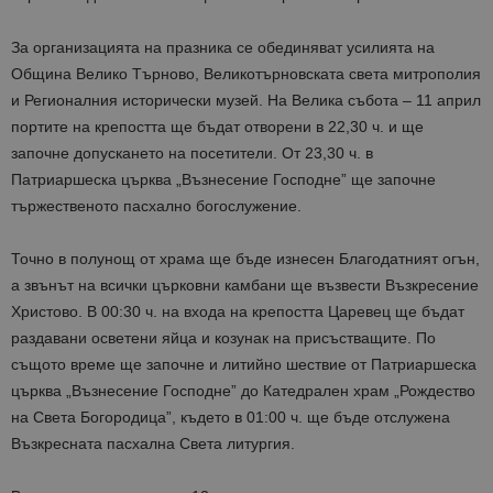
За организацията на празника се обединяват усилията на
Община Велико Търново, Великотърновската света митрополия
и Регионалния исторически музей. На Велика събота – 11 април
портите на крепостта ще бъдат отворени в 22,30 ч. и ще
започне допускането на посетители. От 23,30 ч. в
Патриаршеска църква „Възнесение Господне” ще започне
тържественото пасхално богослужение.
Точно в полунощ от храма ще бъде изнесен Благодатният огън,
а звънът на всички църковни камбани ще възвести Възкресение
Христово. В 00:30 ч. на входа на крепостта Царевец ще бъдат
раздавани осветени яйца и козунак на присъстващите. По
същото време ще започне и литийно шествие от Патриаршеска
църква „Възнесение Господне” до Катедрален храм „Рождество
на Света Богородица”, където в 01:00 ч. ще бъде отслужена
Възкресната пасхална Света литургия.