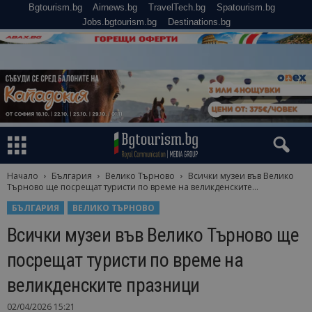
Bgtourism.bg
Airnews.bg
TravelTech.bg
Spatourism.bg
Jobs.bgtourism.bg
Destinations.bg
Начало
България
Велико Търново
Всички музеи във Велико
Търново ще посрещат туристи по време на великденските...
БЪЛГАРИЯ
ВЕЛИКО ТЪРНОВО
Всички музеи във Велико Търново ще
посрещат туристи по време на
великденските празници
02/04/2026 15:21