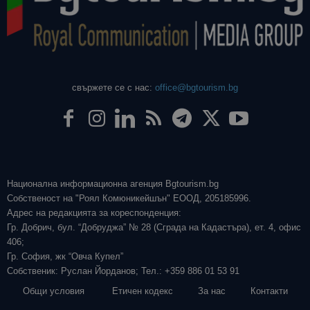
свържете се с нас:
office@bgtourism.bg
Национална информационна агенция Bgtourism.bg
Собственост на "Роял Комюникейшън" ЕООД, 205185996.
Адрес на редакцията за кореспонденция:
Гр. Добрич, бул. “Добруджа” № 28 (Сграда на Кадастъра), ет. 4, офис
406;
Гр. София, жк “Овча Купел”
Собственик: Руслан Йорданов; Тел.: +359 886 01 53 91
Общи условия
Етичен кодекс
За нас
Контакти