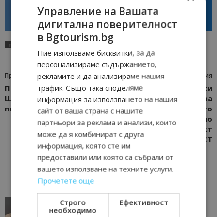
потенциал за културна
може да съчетае автентичния
Управление на Вашата
дестинация
туризъм с технологиите на
бъдещето
дигитална поверителност
в Bgtourism.bg
ТАГОВЕ
ВЕЛИКДЕН
ВЕЛИКО ТЪРНОВО
МУЗЕИ
ТУРИСТИ
Ние използваме бисквитки, за да
персонализираме съдържанието,
рекламите и да анализираме нашия
Предишна статия
Следваща статия
трафик. Също така споделяме
Пещера „Бисерна“ край
Регионален исторически
Шумен отвори за
музей – Бургас стартира
информация за използването на нашия
посетители от 1 април
нов етап от развитието
сайт от ваша страна с нашите
на „Акве калиде“ по
партньори за реклама и анализи, които
международния проект
може да я комбинират с друга
EPACT
информация, която сте им
предоставили или която са събрали от
вашето използване на техните услуги.
Прочетете още
Строго
Ефективност
AI в туризма: защо камериерка може да се
необходимо
окаже по-трудна за...