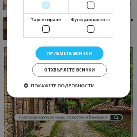
05/08/2026 08:28
AI Travel Economy с Елица Стоилова
Таргетиране
Функционалност
Тим Браун: Хотелите губят пари заради грешки в
данните и липсващи...
13/07/2026 09:02
AI Travel Economy с Елица Стоилова
ПРИЕМЕТЕ ВСИЧКИ
ОТХВЪРЛЕТЕ ВСИЧКИ
ПОКАЖЕТЕ ПОДРОБНОСТИ
Строго необходимо
Ефективност
Таргетиране
Функционалност
Строго необходимите бисквитки позволяват
основната функционалност на уебсайта, като