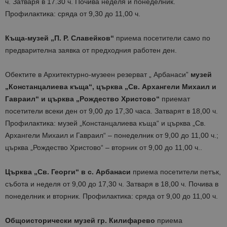
ч. Затваря в 17.30 ч. Почива неделя и понеделник.
Профилактика: сряда от 9,30 до 11,00 ч.
Къща-музей „П. Р. Славейков“
приема посетители само по
предварителна заявка от предходния работен ден.
Обектите в Архитектурно-музеен резерват „ Арбанаси”
музей
„Констанцалиева къща“, църква „Св. Архангели Михаил и
Гавраил“ и църква „Рождество Христово“
приемат
посетители всеки ден от 9,00 до 17,30 часа. Затварят в 18,00 ч.
Профилактика: музей „Констанцалиева къща“ и църква „Св.
Архангели Михаил и Гавраил“ – понеделник от 9,00 до 11,00 ч.;
църква „Рождество Христово“ – вторник от 9,00 до 11,00 ч..
Църква „Св. Георги“ в с. Арбанаси
приема посетители петък,
събота и неделя от 9,00 до 17,30 ч. Затваря в 18,00 ч. Почива в
понеделник и вторник. Профилактика: сряда от 9,00 до 11,00 ч.
Общоисторически музей гр. Килифарево
приема