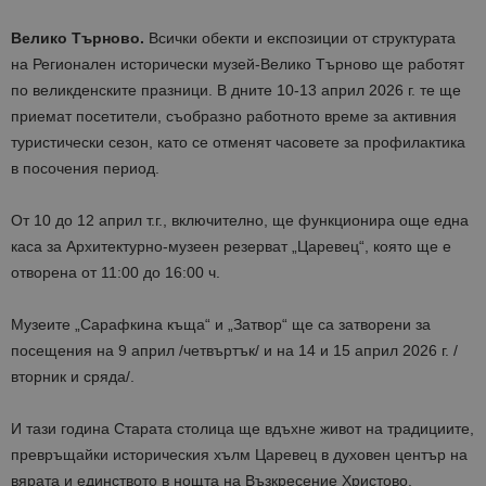
Велико Търново.
Всички обекти и експозиции от структурата
на Регионален исторически музей-Велико Търново ще работят
по великденските празници. В дните 10-13 април 2026 г. те ще
приемат посетители, съобразно работното време за активния
туристически сезон, като се отменят часовете за профилактика
в посочения период.
От 10 до 12 април т.г., включително, ще функционира още една
каса за Архитектурно-музеен резерват „Царевец“, която ще е
отворена от 11:00 до 16:00 ч.
Музеите „Сарафкина къща“ и „Затвор“ ще са затворени за
посещения на 9 април /четвъртък/ и на 14 и 15 април 2026 г. /
вторник и сряда/.
И тази година Старата столица ще вдъхне живот на традициите,
превръщайки историческия хълм Царевец в духовен център на
вярата и единството в нощта на Възкресение Христово.