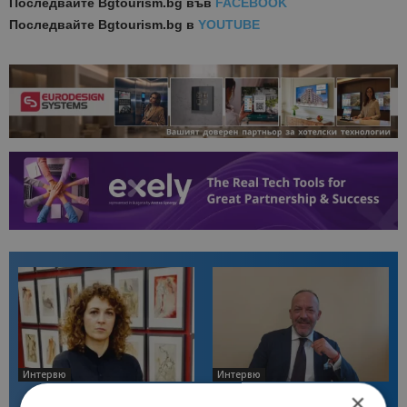
Последвайте
Bgtourism.bg във
FACEBOOK
Последвайте
Bgtourism.bg в
YOUTUBE
Интервю
Интервю
Галина Декова: Перник има
Анселмо Капороси: България
×