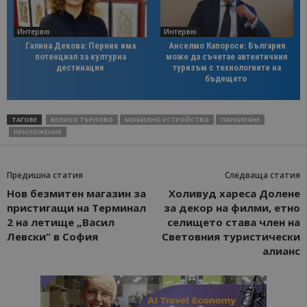
Интервю
Интервю
Галина Декова: Перник има
Анселмо Капороси: България
потенциал за културна
може да съчетае автентичния
дестинация
туризъм с технологиите на
бъдещето
ТАГОВЕ
ВЕЛИКО ТЪРНОВО
МОБИЛНО УСТРОЙСТВО
ПАРКИРАНЕ
ПРИЛОЖЕНИЕ
Предишна статия
Следваща статия
Нов безмитен магазин за
Холивуд хареса Долене
пристигащи на Терминал
за декор на филми, етно
2 на летище „Васил
селището става член на
Левски“ в София
Световния туристически
алианс