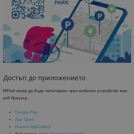
Достъп до приложението
MPark може да бъде използвано чрез мобилно устройство или
уеб браузър:
Google Play
App Store
Huawei AppGallery
Уеб версия:
https://mpark.bg/app/bg