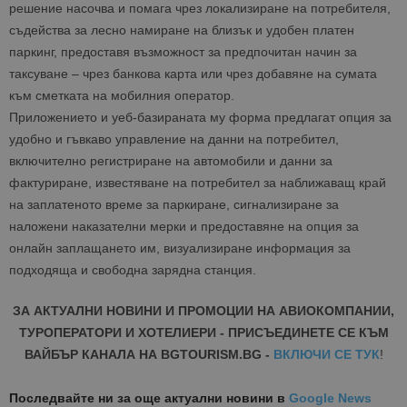
решение насочва и помага чрез локализиране на потребителя,
съдейства за лесно намиране на близък и удобен платен
паркинг, предоставя възможност за предпочитан начин за
таксуване – чрез банкова карта или чрез добавяне на сумата
към сметката на мобилния оператор.
Приложението и уеб-базираната му форма предлагат опция за
удобно и гъвкаво управление на данни на потребител,
включително регистриране на автомобили и данни за
фактуриране, известяване на потребител за наближаващ край
на заплатеното време за паркиране, сигнализиране за
наложени наказателни мерки и предоставяне на опция за
онлайн заплащането им, визуализиране информация за
подходяща и свободна зарядна станция.
ЗА АКТУАЛНИ НОВИНИ И ПРОМОЦИИ НА АВИОКОМПАНИИ,
ТУРОПЕРАТОРИ И ХОТЕЛИЕРИ - ПРИСЪЕДИНЕТЕ СЕ КЪМ
ВАЙБЪР КАНАЛА НА BGTOURISM.BG -
ВКЛЮЧИ СЕ ТУК
!
Последвайте ни за още актуални новини
в
Google News