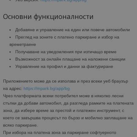
Основни функционалности
Добавяне и управление на един или повече автомобили
Преглед на зоните с платено паркиране и избор на
времетраене
Получаване на уведомления при изтичащо време
Възможност за онлайн плащане на наложени санкции
Управление на профил и данни за фактуриране
Приложението може да се използва и през всеки уеб браузър
на адрес:
https://mpark.bg/app/bg
Чрез платформата всеки потребител може в няколко лесни
стъпки да добави автомобил, да разгледа рамките на платената
зона, да избере време за престой и платежен инструмент, с
което се завършва процесът по бързо и мобилно заплащане на
всяко паркиране.
При избора на платена зона за паркиране софтуерното