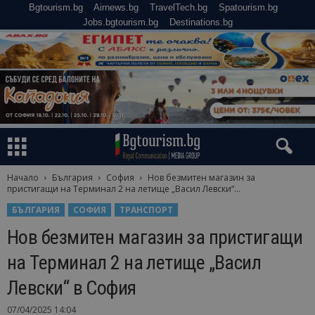
Bgtourism.bg
Airnews.bg
TravelTech.bg
Spatourism.bg
Jobs.bgtourism.bg
Destinations.bg
Начало
България
София
Нов безмитен магазин за
пристигащи на Терминал 2 на летище „Васил Левски“...
БЪЛГАРИЯ
СОФИЯ
ТРАНСПОРТ
Нов безмитен магазин за пристигащи
на Терминал 2 на летище „Васил
Левски“ в София
07/04/2025 14:04