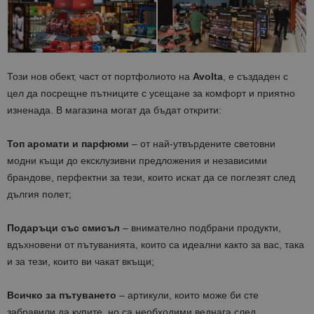
Този нов обект, част от портфолиото на
Avolta
, е създаден с
цел да посрещне пътниците с усещане за комфорт и приятно
изненада. В магазина могат да бъдат открити:
Топ аромати и парфюми
– от най-утвърдените световни
модни къщи до ексклузивни предложения и независими
брандове, перфектни за тези, които искат да се поглезят след
дългия полет;
Подаръци със смисъл
– внимателно подбрани продукти,
вдъхновени от пътуванията, които са идеални както за вас, така
и за тези, които ви чакат вкъщи;
Всичко за пътуването
– артикули, които може би сте
забравили да купите, но са необходими веднага след