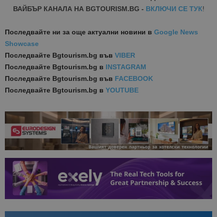
ВАЙБЪР КАНАЛА НА BGTOURISM.BG -
ВКЛЮЧИ СЕ ТУК
!
Последвайте ни за още актуални новини
в
Google News
Showcase
Последвайте
Bgtourism.bg във
VIBER
Последвайте
Bgtourism.bg в
INSTAGRAM
Последвайте
Bgtourism.bg във
FACEBOOK
Последвайте
Bgtourism.bg в
YOUTUBE