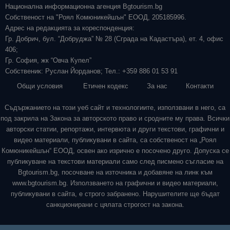
Национална информационна агенция Bgtourism.bg
Собственост на "Роял Комюникейшън" ЕООД, 205185996.
Адрес на редакцията за кореспонденция:
Гр. Добрич, бул. “Добруджа” № 28 (Сграда на Кадастъра), ет. 4, офис
406;
Гр. София, жк “Овча Купел”
Собственик: Руслан Йорданов; Тел.: +359 886 01 53 91
Общи условия
Етичен кодекс
За нас
Контакти
Съдържанието на този уеб сайт и технологиите, използвани в него, са
под закрила на Закона за авторското право и сродните му права. Всички
авторски статии, репортажи, интервюта и други текстови, графични и
видео материали, публикувани в сайта, са собственост на „Роял
Комюникейшън“ ЕООД, освен ако изрично е посочено друго. Допуска се
публикуване на текстови материали само след писмено съгласие на
Bgtourism.bg, посочване на източника и добавяне на линк към
www.bgtourism.bg. Използването на графични и видео материали,
публикувани в сайта, е строго забранено. Нарушителите ще бъдат
санкционирани с цялата строгост на закона.