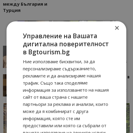
между България и
Турция
×
Управление на Вашата
дигитална поверителност
AI в туризма: защо камериерка може да се
в Bgtourism.bg
окаже по-трудна за...
Ние използваме бисквитки, за да
05/08/2026 08:28
AI Travel Economy с Елица Стоилова
персонализираме съдържанието,
рекламите и да анализираме нашия
Тим Браун: Хотелите губят пари заради грешки в
трафик. Също така споделяме
данните и липсващи...
информация за използването на нашия
13/07/2026 09:02
AI Travel Economy с Елица Стоилова
сайт от ваша страна с нашите
партньори за реклама и анализи, които
може да я комбинират с друга
информация, която сте им
предоставили или която са събрали от
вашето използване на техните услуги.