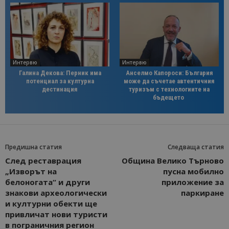
Интервю
Интервю
Галина Декова: Перник има
Анселмо Капороси: България
потенциал за културна
може да съчетае автентичния
дестинация
туризъм с технологиите на
бъдещето
Предишна статия
Следваща статия
След реставрация
Община Велико Търново
„Изворът на
пусна мобилно
белоногата“ и други
приложение за
знакови археологически
паркиране
и културни обекти ще
привличат нови туристи
в пограничния регион