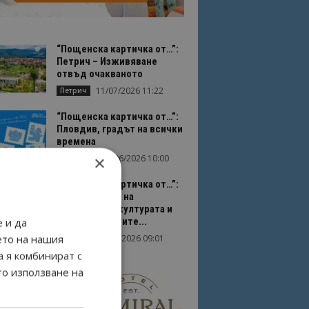
“Пощенска картичка от…”:
Петрич – Изживяване
отвъд очакваното
11/07/2026 11:22
Петрич
“Пощенска картичка от…”:
Пловдив, градът на всички
времена
×
23/06/2026 10:00
Пловдив
“Пощенска картичка от…”:
Перник – град на
традициите, културата и
вдъхновяващите...
 и да
ето на нашия
17/06/2026 09:01
Перник
а я комбинират с
то използване на