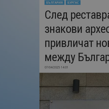
БЪЛГАРИЯ
БУРГАС
Н
След реставра
а
й
-
знакови архе
в
а
ж
привличат но
н
о
т
между Българ
о
о
т
07/04/2025 14:01
т
у
р
и
з
м
а
!