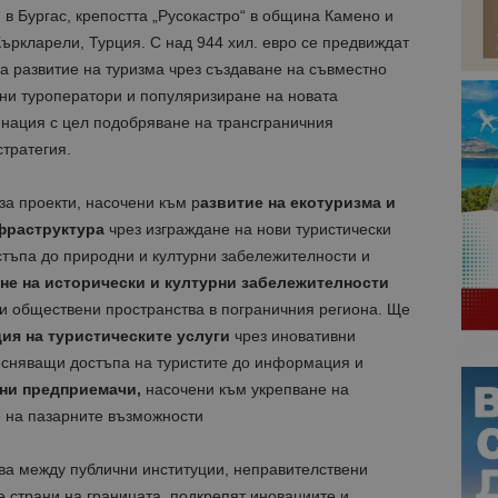
 в Бургас, крепостта „Русокастро“ в община Камено и
ъркларели, Турция. С над 944 хил. евро се предвиждат
а развитие на туризма чрез създаване на съвместно
тни туроператори и популяризиране на новата
нация с цел подобряване на трансграничния
стратегия.
а проекти, насочени към р
азвитие на екотуризма и
фраструктура
чрез изграждане на нови туристически
тъпа до природни и културни забележителности и
не на исторически и културни забележителности
 и обществени пространства в пограничния региона. Ще
ия на туристическите услуги
чрез иновативни
сняващи достъпа на туристите до информация и
тни предприемачи,
насочени към укрепване на
 на пазарните възможности
ва между публични институции, неправителствени
е страни на границата, подкрепят иновациите и