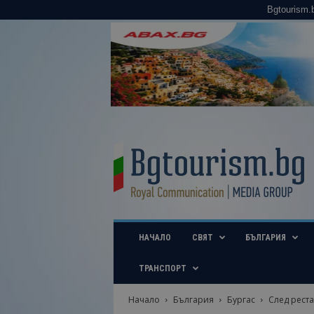
Bgtourism.
B
g
t
o
u
r
i
НАЧАЛО
СВЯТ
БЪЛГАРИЯ
s
m
.
ТРАНСПОРТ
b
g
Начало
България
Бургас
След реста
–