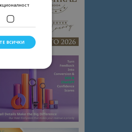
кционалност
ТЕ ВСИЧКИ
елско влизане и
тки.
омните съгласието
квитки на сайта.