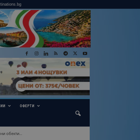
tinations.bg
ГИИ
ОФЕРТИ
ни обекти...