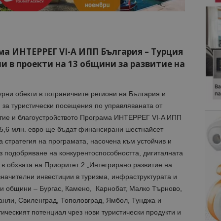
ама ИНТЕРРЕГ VI-A ИПП България – Турция
ни в проекти на 13 общини за развитие на
урни обекти в пограничните региони на България и
 за туристически посещения по управляваната от
тие и благоустройството Програма ИНТЕРРЕГ VI-A ИПП
 15,6 млн. евро ще бъдат финансирани шестнайсет
 стратегия на програмата, насочена към устойчив и
 подобряване на конкурентоспособността, дигиталната
в обхвата на Приоритет 2 „Интегрирано развитие на
значителни инвестиции в туризма, инфраструктурата и
ки общини – Бургас, Камено, Карнобат, Малко Търново,
нли, Свиленград, Тополовград, Ямбол, Тунджа и
тическият потенциал чрез нови туристически продукти и