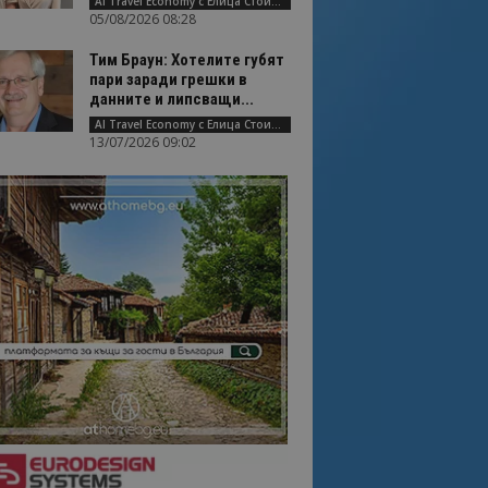
AI Travel Economy с Елица Стоилова
05/08/2026 08:28
Тим Браун: Хотелите губят
пари заради грешки в
данните и липсващи...
AI Travel Economy с Елица Стоилова
13/07/2026 09:02