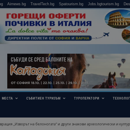
bg
Airnews.bg
TravelTech.bg
Spatourism.bg
Jobs.bgtourism.bg
Des
МЕСТА
СЪБИТИЕН ТУРИЗЪМ
ТУРОПЕРАТОРИ
ТЕХНОЛО
врация „Изворът на белоногата“ и други знакови археологически и култур