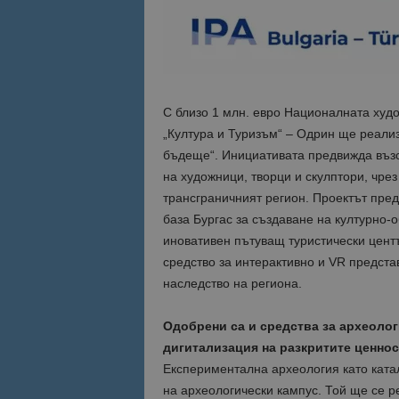
Име
Име
sc_is_visitor_uniq
is_visitor_unique
С близо 1 млн. евро Националната худ
„Култура и Туризъм“ – Одрин ще реализ
is_unique
бъдеще“. Инициативата предвижда възс
на художници, творци и скулптори, чре
_ga_B09EBBY8PY
трансграничният регион. Проектът пре
база Бургас за създаване на културно-
_ga_WXPDN4HSCV
иновативен пътуващ туристически центъ
средство за интерактивно и VR предста
_ga_FK650GXHRZ
наследство на региона.
_ga
Одобрени са и средства за археолог
дигитализация на разкритите ценнос
Експериментална археология като катал
на археологически кампус. Той ще се р