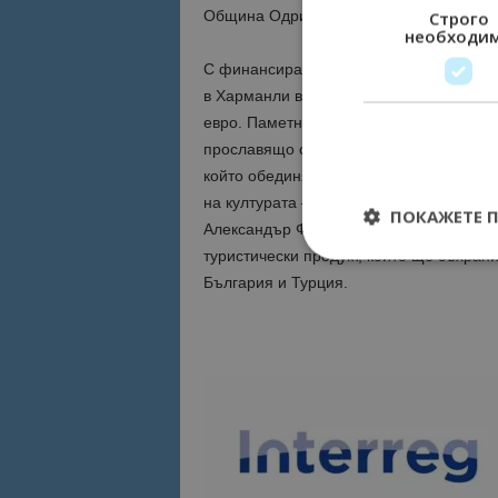
Община Одрин осигуряват съфинансира
Строго
необходи
С финансиране от програмата ще се ре
в Харманли в рамките на проекта „Мар
евро. Паметникът от национално значен
прославящо силата на духа на българск
който обединява четири партньора, вк
на културата – сградата в музеен компл
ПОКАЖЕТЕ 
Александър Фол“ в Малко Търново, как
туристически продукт, който ще съхран
България и Турция.
Строго необходимит
управление на акау
Име
cookie_notice_acc