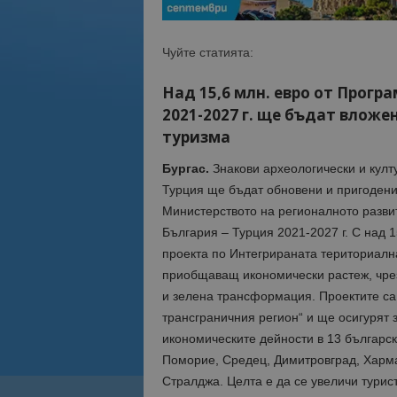
Чуйте статията:
Над 15,6 млн. евро от Прогр
2021-2027 г. ще бъдат вложе
туризма
Бургас.
Знакови археологически и култ
Турция ще бъдат обновени и пригодени
Министерството на регионалното разви
България – Турция 2021-2027 г. С над
проекта по Интегрираната териториална
приобщаващ икономически растеж, чрез
и зелена трансформация. Проектите са 
трансграничния регион“ и ще осигурят 
икономическите дейности в 13 българс
Поморие, Средец, Димитровград, Харма
Стралджа. Целта е да се увеличи турис