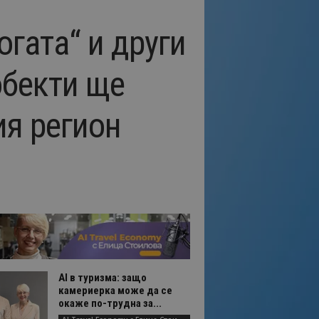
гата“ и други
обекти ще
ия регион
AI в туризма: защо
камериерка може да се
окаже по-трудна за...