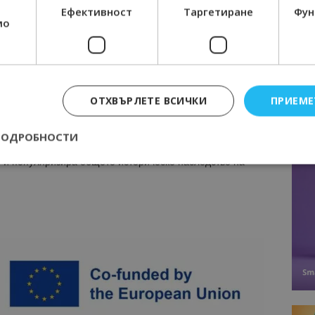
не от 245 499 евро.
Ефективност
Таргетиране
Фун
мо
ставрира и „Изворът на Белоногата/ Герганина чешма“
ица – Пътешествие през времето“ с бюджет от 975 372
ие е свързан с произведението на Петко Славейков,
ата жена и красотата на българското село. Проектът,
ОТХВЪРЛЕТЕ ВСИЧКИ
ПРИЕМЕ
лючва също обновяване и съживяване на друг паметник
екс „Странджа“, част от Исторически музей „Проф.
ПОДРОБНОСТИ
то и инициативи за създаването на целогодишен
и и популяризира общото историческо наследство на
Строго необходимо
Ефективност
Таргетиране
Функционалност
е бисквитки позволяват основната функционалност на уебсайта, като потребит
нта. Уебсайтът не може да се използва правилно без строго необходими бискви
Доставчик
/
Валиден
Описание
Домейн
до
epted
lisandraramos.com
7 дни
Тази бисквитка се използва, за да зап
bgtourism.bg
на потребителя за използването на бис