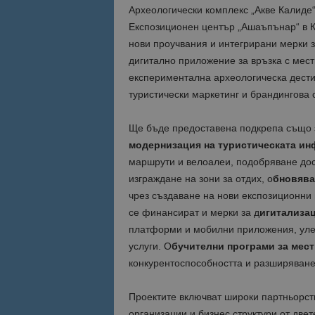
Археологически комплекс „Акве Калиде“
Експозиционен център „Ашаъпънар“ в К
нови проучвания и интегрирани мерки з
дигитално приложение за връзка с мес
експериментална археологическа дести
туристически маркетинг и брандингова 
Ще бъде предоставена подкрепа също з
модернизация на туристическата ин
маршрути и велоалеи, подобряване дос
изграждане на зони за отдих, о
бновява
чрез създаване на нови експозиционни
се финансират и мерки за д
игитализац
платформи и мобилни приложения, уле
услуги. О
бучителни програми за мес
конкурентоспособността и разширяване
Проектите включват широки партньорст
организации и бизнес структури от двет