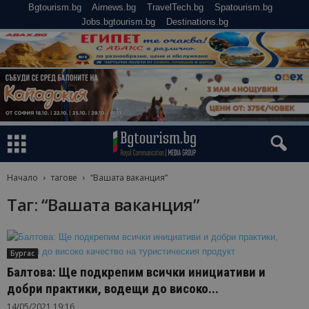
Bgtourism.bg
Airnews.bg
TravelTech.bg
Spatourism.bg
Jobs.bgtourism.bg
Destinations.bg
Начало
тагове
“Вашата ваканция”
Таг: “Вашата ваканция”
Бургас
Балтова: Ще подкрепим всички инициативи и
добри практики, водещи до високо...
14/05/2021 19:16