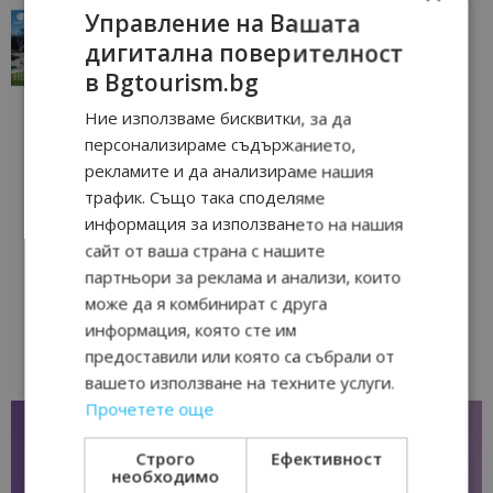
“Пощенска картичка от…”: Перник – град на
Управление на Вашата
традициите, културата и вдъхновяващите...
дигитална поверителност
17/06/2026 09:01
Перник
в Bgtourism.bg
Ние използваме бисквитки, за да
персонализираме съдържанието,
рекламите и да анализираме нашия
трафик. Също така споделяме
информация за използването на нашия
сайт от ваша страна с нашите
партньори за реклама и анализи, които
може да я комбинират с друга
информация, която сте им
предоставили или която са събрали от
вашето използване на техните услуги.
Прочетете още
Строго
Ефективност
необходимо