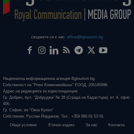
свържете се с нас:
office@bgtourism.bg
Национална информационна агенция Bgtourism.bg
Собственост на "Роял Комюникейшън" ЕООД, 205185996.
Адрес на редакцията за кореспонденция:
Гр. Добрич, бул. “Добруджа” № 28 (Сграда на Кадастъра), ет. 4, офис
406;
Гр. София, жк “Овча Купел”
Собственик: Руслан Йорданов; Тел.: +359 886 01 53 91
Общи условия
Етичен кодекс
За нас
Контакти