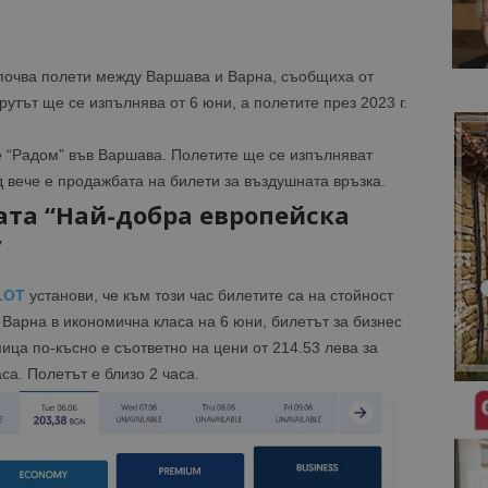
очва полети между Варшава и Варна, съобщиха от
утът ще се изпълнява от 6 юни, а полетите през 2023 г.
 “Радом” във Варшава. Полетите ще се изпълняват
д вече е продажбата на билети за въздушната връзка.
ата “Най-добра европейска
”
LOT
установи, че към този час билетите са на стойност
 Варна в икономична класа на 6 юни, билетът за бизнес
ица по-късно е съответно на цени от 214.53 лева за
са. Полетът е близо 2 часа.