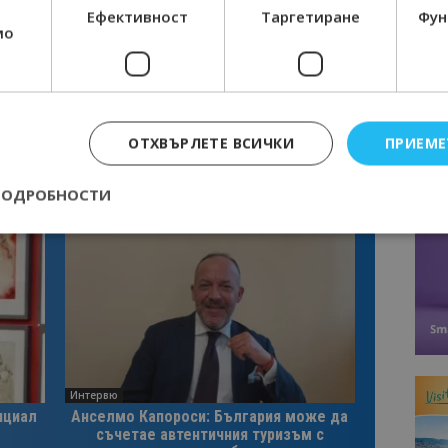
Ефективност
Таргетиране
Фун
мо
ОТХВЪРЛЕТЕ ВСИЧКИ
ПРИЕМЕ
ПОДРОБНОСТИ
Строго необходимо
Ефективност
Таргетиране
Функционалност
е бисквитки позволяват основната функционалност на уебсайта, като потребит
нта. Уебсайтът не може да се използва правилно без строго необходими бискви
Доставчик
/
Валиден
Описание
Домейн
до
Интервю
epted
lisandraramos.com
7 дни
Тази бисквитка се използва, за да зап
нциал
Анселмо Капороси: България може да
bgtourism.bg
на потребителя за използването на бис
съчетае автентичния туризъм с