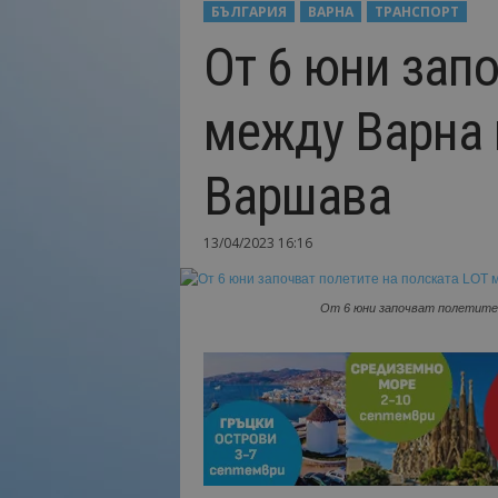
БЪЛГАРИЯ
ВАРНА
ТРАНСПОРТ
Н
От 6 юни запо
а
й
-
между Варна 
в
а
ж
Варшава
н
о
т
13/04/2023 16:16
о
о
т
От 6 юни започват полетите 
т
у
р
и
з
м
а
!