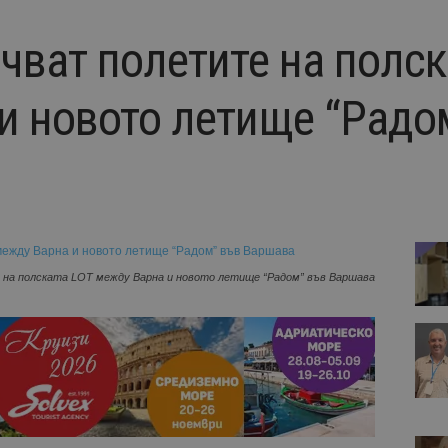
чват полетите на полск
и новото летище “Радо
на полската LOT между Варна и новото летище “Радом” във Варшава