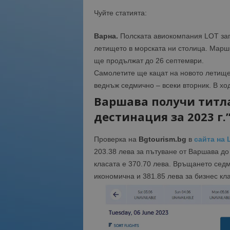
Чуйте статията:
Варна.
Полската авиокомпания LOT зап
летището в морската ни столица. Маршр
ще продължат до 26 септември.
Самолетите ще кацат на новото летище
веднъж седмично – всеки вторник. В хо
Варшава получи титл
дестинация за 2023 г.
Проверка на
Bgtourism.bg
в
сайта на 
203.38 лева за пътуване от Варшава до
класата е 370.70 лева. Връщането седм
икономична и 381.85 лева за бизнес кла