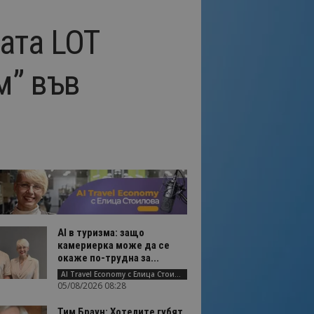
ата LOT
м” във
AI в туризма: защо
камериерка може да се
окаже по-трудна за...
AI Travel Economy с Елица Стоилова
05/08/2026 08:28
Тим Браун: Хотелите губят