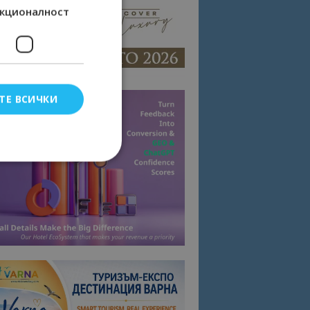
кционалност
ТЕ ВСИЧКИ
елско влизане и
тки.
омните съгласието
квитки на сайта.