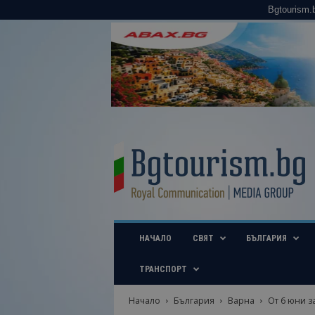
Bgtourism.
B
g
t
o
u
r
i
НАЧАЛО
СВЯТ
БЪЛГАРИЯ
s
m
.
ТРАНСПОРТ
b
g
Начало
България
Варна
От 6 юни з
–