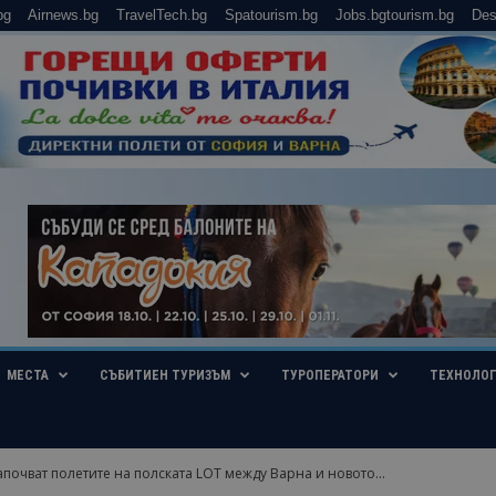
bg
Airnews.bg
TravelTech.bg
Spatourism.bg
Jobs.bgtourism.bg
Des
МЕСТА
СЪБИТИЕН ТУРИЗЪМ
ТУРОПЕРАТОРИ
ТЕХНОЛО
апочват полетите на полската LOT между Варна и новото...