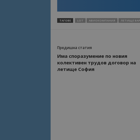
Име
Име
ТАГОВЕ
LOT
АВИОКОМПАНИЯ
ЛЕТИЩЕ ВА
sc_is_visitor_uniq
is_visitor_unique
Предишна статия
is_unique
Има споразумение по новия
колективен трудов договор на
летище София
_ga_B09EBBY8PY
_ga_WXPDN4HSCV
_ga_FK650GXHRZ
_ga