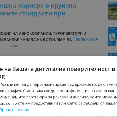
ешна кариера в круизна
оките стандарти при
МОЦИИ НА АВИОКОМПАНИИ, ТУРОПЕРАТОРИ И
М ВАЙБЪР КАНАЛА НА BGTOURISM.BG -
ВКЛЮЧИ СЕ
ТУК
!
вини
в
Google News Showcase
R
е на Вашата дигитална поверителност в
RAM
bg
EBOOK
BE
бисквитки, за да персонализираме съдържанието, рекламите
шия трафик. Също така споделяме информация за използван
рана с нашите партньори за реклама и анализи, които може д
я, която сте им предоставили или която са събрали от ваше
Прочетете още