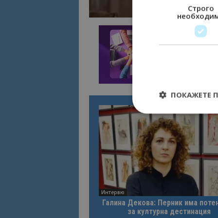
Строго
необходи
ПОКАЖЕТЕ 
Строго необходимит
управление на акау
Име
Интервю
cookie_notice_acc
Галина Декова: Перник има поте
за културна дестинация