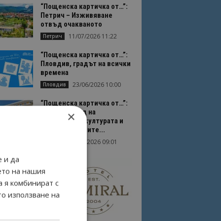
“Пощенска картичка от…”:
Петрич – Изживяване
отвъд очакваното
11/07/2026 11:22
Петрич
“Пощенска картичка от…”:
Пловдив, градът на всички
времена
23/06/2026 10:00
Пловдив
“Пощенска картичка от…”:
Перник – град на
×
традициите, културата и
вдъхновяващите...
17/06/2026 09:01
Перник
 и да
ето на нашия
а я комбинират с
то използване на