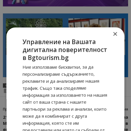
×
Управление на Вашата
дигитална поверителност
Интервю
Интервю
в Bgtourism.bg
Диана Благоева: EXPLORA III
Галина Декова: Перник има
показва новото лице на
потенциал за културна
Ние използваме бисквитки, за да
луксозното круизно пътуване
дестинация
персонализираме съдържанието,
рекламите и да анализираме нашия
ТАГОВЕ
ЕКСКУРЗОВОД
СЪЮЗ НА ЕКСКУРЗОВОДИТЕ В БЪЛГАРИЯ.
трафик. Също така споделяме
ХРИСТИНА НЕДЕЛЧЕВА
информация за използването на нашия
сайт от ваша страна с нашите
партньори за реклама и анализи, които
Предишна статия
Следваща статия
може да я комбинират с друга
21 февруари е
Николова заминава на
информация, която сте им
Международният ден на
работно посещение в
екскурзовода
Полша, ще открие
предоставили или която са събрали от