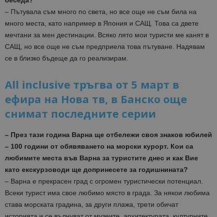
беседа?
– Пътувала съм много по света, но все още не съм била на
много места, като например в Япония и САЩ. Това са двете
мечтани за мен дестинации. Всяко лято мои туристи ме канят в
САЩ, но все още не съм предприела това пътуване. Надявам
се в близко бъдеще да го реализирам.
All inclusive тръгва от 5 март в
ефира на Нова тв, в Банско още
снимат последните серии
– През тази година Варна ще отбележи своя знаков юбилей
– 100 години от обявяването на морски курорт. Кои са
любимите места във Варна за туристите днес и как Вие
като екскурзоводи ще допринесете за годишнината?
– Варна е прекрасен град с огромен туристически потенциал.
Всеки турист има свое любимо място в града. За някои любима
става морската градина, за други плажа, трети обичат
историята и се вълнуват от музеите, архитектурата, културните