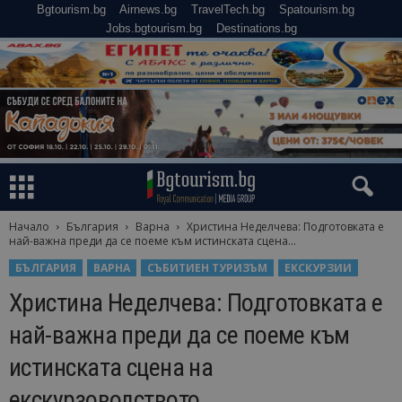
Bgtourism.bg
Airnews.bg
TravelTech.bg
Spatourism.bg
Jobs.bgtourism.bg
Destinations.bg
Начало
България
Варна
Христина Неделчева: Подготовката е
най-важна преди да се поеме към истинската сцена...
БЪЛГАРИЯ
ВАРНА
СЪБИТИЕН ТУРИЗЪМ
ЕКСКУРЗИИ
Христина Неделчева: Подготовката е
най-важна преди да се поеме към
истинската сцена на
екскурзоводството