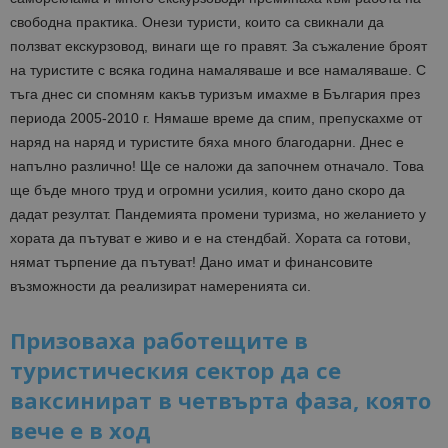
свободна практика. Онези туристи, които са свикнали да
ползват екскурзовод, винаги ще го правят. За съжаление броят
на туристите с всяка година намаляваше и все намаляваше. С
тъга днес си спомням какъв туризъм имахме в България през
периода 2005-2010 г. Нямаше време да спим, препускахме от
наряд на наряд и туристите бяха много благодарни. Днес е
напълно различно! Ще се наложи да започнем отначало. Това
ще бъде много труд и огромни усилия, които дано скоро да
дадат резултат. Пандемията промени туризма, но желанието у
хората да пътуват е живо и е на стендбай. Хората са готови,
нямат търпение да пътуват! Дано имат и финансовите
възможности да реализират намеренията си.
Призоваха работещите в
туристическия сектор да се
ваксинират в четвърта фаза, която
вече е в ход