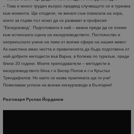
– Това е много труден въпрос предвид случващото се в туризма
към момента. Ще споделя, че винаги съм помагала на хора,
които за първи път искат да се развиват в професия
‘‘Екскурзовод‘‘. Подготовката е най – важна преди да се поеме
към истинската сцена на екскурзоводството. Постоянство и
непрекъснато учене на теми от всички сфери на нашия живот.
Аз наистина имах честта и привилегията да бъда подготвена от
най-добрите методисти във Варна, в Колежа по туризъм, преди
близо 20 години. Моите преподаватели – методисти в
екскурзоводството бяха г-н Бисер Попов и г-н Кръстьо
Трендафилов. Но както се казва практиката ще ги учи!
Пожелавам успехи на всички екскурзоводи в България!
Разговаря Руслан Йорданов