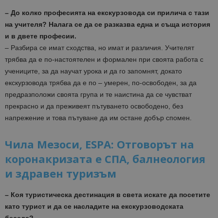
– До колко професията на екскурзовода си прилича с тази
на учителя? Налага се да се разказва една и съща история
и в двете професии.
– Разбира се имат сходства, но имат и различия. Учителят
трябва да е по-настоятелен и формален при своята работа с
учениците, за да научат урока и да го запомнят, докато
екскурзовода трябва да е по – умерен, по-освободен, за да
предразположи своята група и те наистина да се чувстват
прекрасно и да преживеят пътуването освободено, без
напрежение и това пътуване да им остане добър спомен.
Чила Мезоси, ESPA: Отговорът на
коронакризата е СПА, балнеология
и здравен туризъм
– Коя туристическа дестинация в света искате да посетите
като турист и да се насладите на екскурзоводската