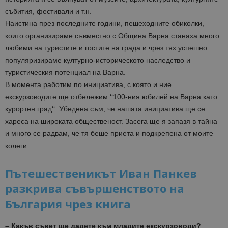
събития, фестивали и т.н.
Наистина през последните години, пешеходните обиколки,
които организираме съвместно с Община Варна станаха много
любими на туристите и гостите на града и чрез тях успешно
популяризираме културно-историческото наследство и
туристическия потенциал на Варна.
В момента работим по инициатива, с която и ние
екскурзоводите ще отбележим ‘‘100-ния юбилей на Варна като
курортен град‘‘. Убедена съм, че нашата инициатива ще се
хареса на широката общественост. Засега ще я запазя в тайна
и много се радвам, че тя беше приета и подкрепена от моите
колеги.
Пътешественикът Иван Панкев
разкрива съвършенството на
България чрез книга
– Какъв съвет ще дадете към младите екскурзоводи?