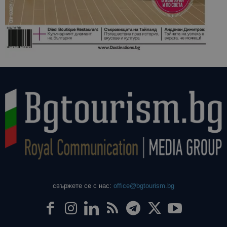
свържете се с нас:
office@bgtourism.bg