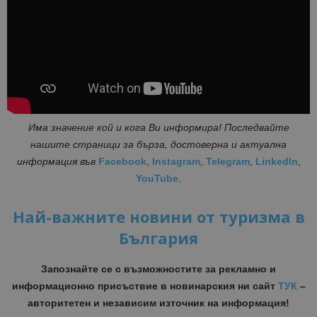
Има значение кой и кога Ви информира! Последвайте
нашите страници за бърза, достоверна и актуална
информация във
Facebook
,
Instagram
,
Telegram
,
LinkedIn
,
YouTube
.
Най-важните новини от туризма в
България
Запознайте се с възможностите за рекламно и
информационно присъствие в новинарския ни сайт
ТУК
–
авторитетен и независим източник на информация!