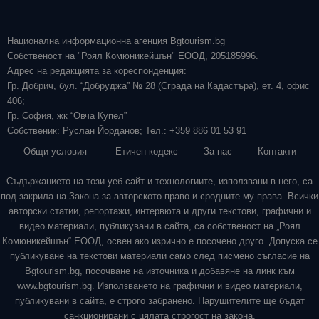
Национална информационна агенция Bgtourism.bg
Собственост на "Роял Комюникейшън" ЕООД, 205185996.
Адрес на редакцията за кореспонденция:
Гр. Добрич, бул. “Добруджа” № 28 (Сграда на Кадастъра), ет. 4, офис
406;
Гр. София, жк “Овча Купел”
Собственик: Руслан Йорданов; Тел.: +359 886 01 53 91
Общи условия
Етичен кодекс
За нас
Контакти
Съдържанието на този уеб сайт и технологиите, използвани в него, са
под закрила на Закона за авторското право и сродните му права. Всички
авторски статии, репортажи, интервюта и други текстови, графични и
видео материали, публикувани в сайта, са собственост на „Роял
Комюникейшън“ ЕООД, освен ако изрично е посочено друго. Допуска се
публикуване на текстови материали само след писмено съгласие на
Bgtourism.bg, посочване на източника и добавяне на линк към
www.bgtourism.bg. Използването на графични и видео материали,
публикувани в сайта, е строго забранено. Нарушителите ще бъдат
санкционирани с цялата строгост на закона.