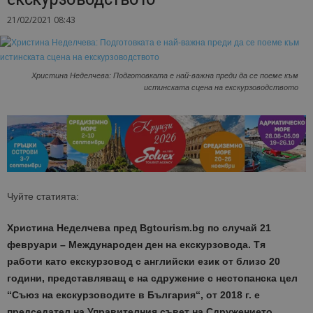
21/02/2021 08:43
Христина Неделчева: Подготовката е най-важна преди да се поеме към
истинската сцена на екскурзоводството
Чуйте статията:
Христина Неделчева пред Вgtourism.bg по случай 21
февруари – Международен ден на екскурзовода. Тя
работи като екскурзовод с английски език от близо 20
години, представляващ е на сдружение с нестопанска цел
‘‘Съюз на екскурзоводите в България‘‘, от 2018 г. е
председател на Управителния съвет на Сдружението.