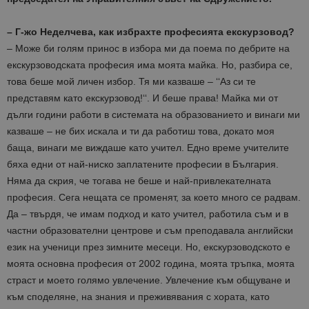
– Г-жо Неделчева, как избрахте професията екскурзовод?
– Може би голям принос в избора ми да поема по дебрите на
екскурзоводската професия има моята майка. Но, разбира се,
това беше мой личен избор. Тя ми казваше – ‘‘Аз си те
представям като екскурзовод!‘‘. И беше права! Майка ми от
дълги години работи в системата на образованието и винаги ми
казваше – не бих искала и ти да работиш това, докато моя
баща, винаги ме виждаше като учител. Едно време учителите
бяха едни от най-ниско заплатените професии в България.
Няма да скрия, че тогава не беше и най-привлекателната
професия. Сега нещата се променят, за което много се радвам.
Да – твърдя, че имам подход и като учител, работила съм и в
частни образователни центрове и съм преподавала английски
език на ученици през зимните месеци. Но, екскурзоводското е
моята основна професия от 2002 година, моята тръпка, моята
страст и моето голямо увлечение. Увлечение към общуване и
към споделяне, на знания и преживявания с хората, като