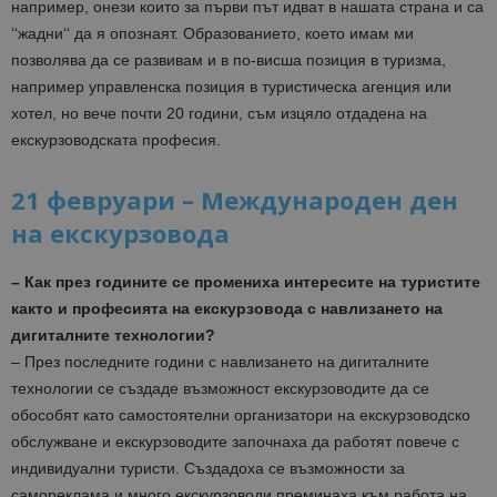
например, онези които за първи път идват в нашата страна и са
‘‘жадни‘‘ да я опознаят. Образованието, което имам ми
позволява да се развивам и в по-висша позиция в туризма,
например управленска позиция в туристическа агенция или
хотел, но вече почти 20 години, съм изцяло отдадена на
екскурзоводската професия.
21 февруари – Международен ден
на екскурзовода
– Как през годините се промениха интересите на туристите
както и професията на екскурзовода с навлизането на
дигиталните технологии?
– През последните години с навлизането на дигиталните
технологии се създаде възможност екскурзоводите да се
обособят като самостоятелни организатори на екскурзоводско
обслужване и екскурзоводите започнаха да работят повече с
индивидуални туристи. Създадоха се възможности за
самореклама и много екскурзоводи преминаха към работа на